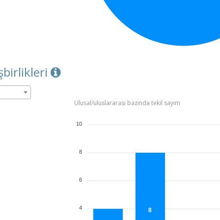
şbirlikleri
Ulusal/uluslararası bazında tekil sayım
10
8
6
4
8