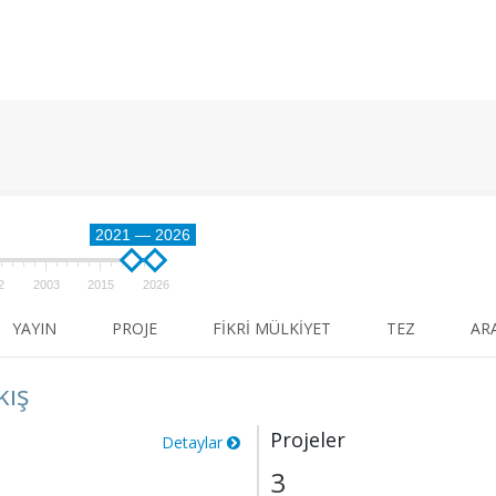
2021 — 2026
2
2003
2015
2026
YAYIN
PROJE
FIKRI MÜLKIYET
TEZ
AR
kış
Projeler
Detaylar
3