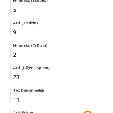
H-İndeks (Scopus)
5
Atıf (TrDizin)
9
H-İndeks (TrDizin)
2
Atıf (Diğer Toplam)
23
Tez Danışmanlığı
11
Açık Erişim