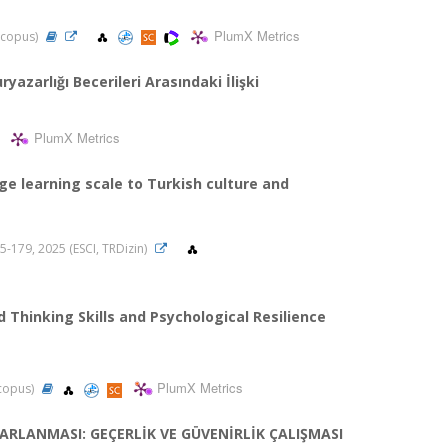
PlumX Metrics
 Scopus)
yazarlığı Becerileri Arasındaki İlişki
PlumX Metrics
e learning scale to Turkish culture and
165-179, 2025 (ESCI, TRDizin)
 Thinking Skills and Psychological Resilience
PlumX Metrics
Scopus)
ARLANMASI: GEÇERLİK VE GÜVENİRLİK ÇALIŞMASI