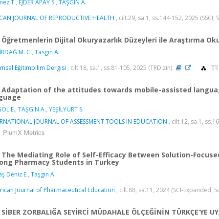
ez T.
,
EJDER APAY S.
,
TAŞGIN A.
ICAN JOURNAL OF REPRODUCTIVE HEALTH
, cilt.29, sa.1, ss.144-152, 2025 (SSCI,
Öğretmenlerin Dijital Okuryazarlık Düzeyleri ile Araştırma Okur
RDAĞ M. C.
,
Tasgin A.
msal Eğitimbilim Dergisi
, cilt.18, sa.1, ss.81-105, 2025 (TRDizin)
Adaptation of the attitudes towards mobile-assisted languag
guage
ÖL E.
,
TAŞGIN A.
,
YEŞİLYURT S.
ERNATIONAL JOURNAL OF ASSESSMENT TOOLS IN EDUCATION
, cilt.12, sa.1, ss.
PlumX Metrics
The Mediating Role of Self-Efficacy Between Solution-Focused
ng Pharmacy Students in Turkey
aş Deniz E.
,
Taşgın A.
ican Journal of Pharmaceutical Education
, cilt.88, sa.11, 2024 (SCI-Expanded, 
SİBER ZORBALIĞA SEYİRCİ MÜDAHALE ÖLÇEĞİNİN TÜRKÇE’YE UY