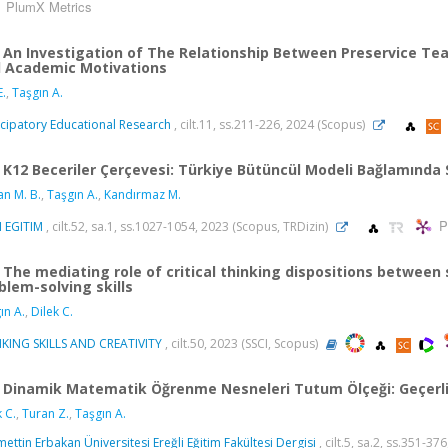
PlumX Metrics
An Investigation of The Relationship Between Preservice Te
 Academic Motivations
E.
,
Taşgın A.
icipatory Educational Research
, cilt.11, ss.211-226, 2024 (Scopus)
K12 Beceriler Çerçevesi: Türkiye Bütüncül Modeli Bağlamında
n M. B.
,
Taşgın A.
,
Kandırmaz M.
P
I EGITIM
, cilt.52, sa.1, ss.1027-1054, 2023 (Scopus, TRDizin)
The mediating role of critical thinking dispositions between
blem-solving skills
ın A.
,
Dilek C.
KING SKILLS AND CREATIVITY
, cilt.50, 2023 (SSCI, Scopus)
Dinamik Matematik Öğrenme Nesneleri Tutum Ölçeği: Geçerlik
 C.
,
Turan Z.
,
Taşgın A.
ettin Erbakan Üniversitesi Ereğli Eğitim Fakültesi Dergisi
, cilt.5, sa.2, ss.351-3