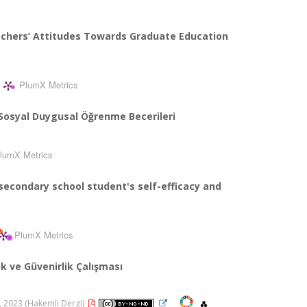
achers’ Attitudes Towards Graduate Education
PlumX Metrics
 Sosyal Duygusal Öğrenme Becerileri
lumX Metrics
 secondary school student's self-efficacy and
PlumX Metrics
 ve Güvenirlik Çalışması
76, 2023 (Hakemli Dergi)