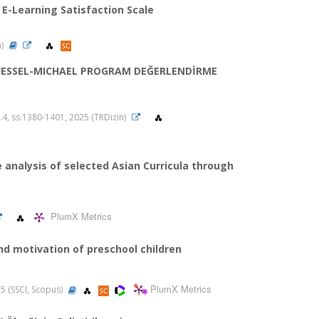
e E-Learning Satisfaction Scale
n)
FESSEL-MICHAEL PROGRAM DEĞERLENDİRME
sa.4, ss.1380-1401, 2025 (TRDizin)
 analysis of selected Asian Curricula through
PlumX Metrics
d motivation of preschool children
PlumX Metrics
25 (SSCI, Scopus)