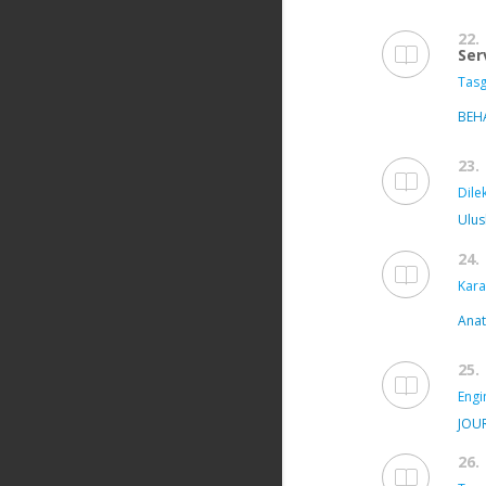
22.
Ser
Tasg
BEH
23.
Dile
Ulus
24.
Kara
Anat
25.
Engi
JOU
26.