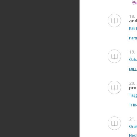
18.
and
Kali 
Part
19.
Özha
MILL
20.
pro
Taşg
THIN
21.
Orak
Necm