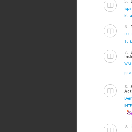
5.
İspir
Kura
6.
ÖZE
Türk
7.
Ind
WAH
PPM 
8.
Act
Demi
INT
9.