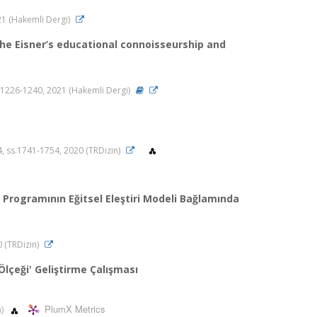
2021 (Hakemli Dergi)
he Eisner’s educational connoisseurship and
 ss.1226-1240, 2021 (Hakemli Dergi)
a.4, ss.1741-1754, 2020 (TRDizin)
 Programının Eğitsel Eleştiri Modeli Bağlamında
0 (TRDizin)
Ölçeği‛ Geliştirme Çalışması
PlumX Metrics
n)