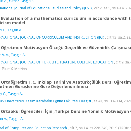
ın A.
,
Gerez Taşgın F.
rnational Journal of Educational Studies and Policy (IJESP)
, cilt.2, sa.1, ss.1-14, 
Evaluation of a mathematics curriculum in accordance with t
ticism model
ı T.
,
Taşgın A.
ERNATIONAL JOURNAL OF CURRICULUM AND INSTRUCTION (IJCI)
, cilt.13, sa.2,
Öğretmen Motivasyon Ölçeği: Geçerlik ve Güvenirlik Çalışması
z V. A.
,
Taşgın A.
ERNATIONAL JOURNAL OF TURKISH LITERATURE CULTURE EDUCATION
, cilt.9, s
PlumX Metrics
Ortaöğretim T.C. İnkılap Tarihi ve Atatürkçülük Dersi Öğretim
etmen Görüşlerine Göre Değerlendirilmesi
y C.
,
Taşgın A.
ürk Üniversitesi Kazım Karabekir Eğitim Fakültesi Dergisi
, sa.41, ss.314-334, 202
Ortaokul Öğrencileri İçin ‚Türkçe Dersine Yönelik Motivasyon 
an A.
,
Taşgın A.
nal of Computer and Education Research
, cilt.7, sa.14, ss.228-249, 2019 (TRDizi