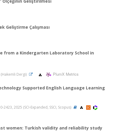
” Ölçeğinin Geliştirilmesi
ek Geliştirme Çalışması
e from a Kindergarten Laboratory School in
PlumX Metrics
25 (Hakemli Dergi)
Technology Supported English Language Learning
2410-2423, 2025 (SCI-Expanded, SSCI, Scopus)
st women: Turkish validity and reliability study