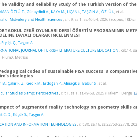
The Validity and Reliability Study of the Turkish Version of th
AMAN ÖZLÜ Z.
,
Günaydinli A.
,
KAYA M.
,
UÇAN İ.
,
TAŞGIN A.
,
ÖZLÜ İ.
, et al.
nal of Midwifery and Health Sciences
, cilt.9, sa.1, ss.46-54, 2026 (Scopus, TRDizi
ORTAOKUL ZEKÂ OYUNLARI DERSİ ÖĞRETİM PROGRAMININ MET
ELİNE DAYALI OLARAK İNCELENMESİ
 Eryiğit Ç.
,
Taşgın A.
ERNATIONAL JOURNAL OF TURKISH LITERATURE CULTURE EDUCATION
, cilt.14, 
PlumX Metrics
Pedagogical codes of sustainable PISA success: a comparative
iro’s ideologies
n B.
,
Çakır F. Z.
,
Gedik M.
,
Erdoğan P.
,
Alnıaçık S.
,
Babur S.
, et al.
icular Studies &amp; Perspectives
, cilt.1, sa.1, ss.49-68, 2025 (Hakemli Dergi)
Impact of augmented reality technology on geometry skills an
it C. D.
,
Küçük S.
,
Taşgın A.
CATION AND INFORMATION TECHNOLOGIES
, cilt.30, sa.16, ss.22753-22778, 20