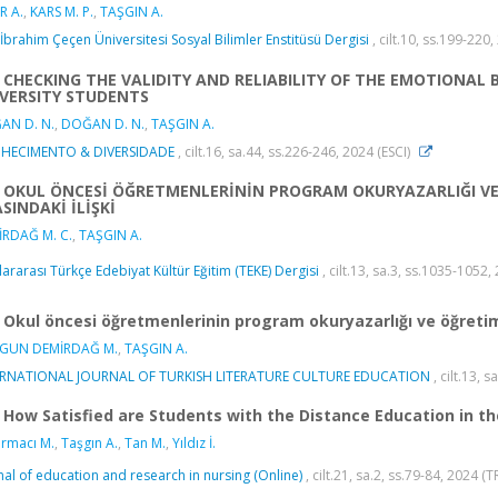
R A.
,
KARS M. P.
,
TAŞGIN A.
 İbrahim Çeçen Üniversitesi Sosyal Bilimler Enstitüsü Dergisi
, cilt.10, ss.199-220
CHECKING THE VALIDITY AND RELIABILITY OF THE EMOTIONA
VERSITY STUDENTS
AN D. N.
,
DOĞAN D. N.
,
TAŞGIN A.
HECIMENTO & DIVERSIDADE
, cilt.16, sa.44, ss.226-246, 2024 (ESCI)
OKUL ÖNCESİ ÖĞRETMENLERİNİN PROGRAM OKURYAZARLIĞI VE
SINDAKİ İLİŞKİ
RDAĞ M. C.
,
TAŞGIN A.
lararası Türkçe Edebiyat Kültür Eğitim (TEKE) Dergisi
, cilt.13, sa.3, ss.1035-1052,
Okul öncesi öğretmenlerinin program okuryazarlığı ve öğretim 
GUN DEMİRDAĞ M.
,
TAŞGIN A.
ERNATIONAL JOURNAL OF TURKISH LITERATURE CULTURE EDUCATION
, cilt.13, 
How Satisfied are Students with the Distance Education in th
rmacı M.
,
Taşgın A.
,
Tan M.
,
Yıldız İ.
nal of education and research in nursing (Online)
, cilt.21, sa.2, ss.79-84, 2024 (