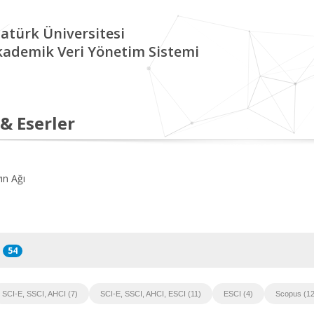
atürk Üniversitesi
kademik Veri Yönetim Sistemi
 & Eserler
ın Ağı
54
SCI-E, SSCI, AHCI (7)
SCI-E, SSCI, AHCI, ESCI (11)
ESCI (4)
Scopus (12