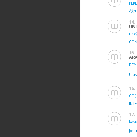
PEKE
Ağrı
14.
UNI
DOĞ
CON
15.
ARA
DEMİ
Ulus
16.
COŞ
INT
17.
Kavu
Jour