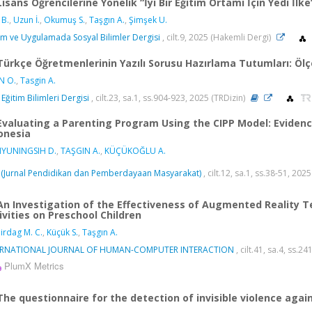
Lisans Öğrencilerine Yönelik “İyi Bir Eğitim Ortamı İçin Yedi İlke
 B.
,
Uzun İ.
,
Okumuş S.
,
Taşgın A.
,
Şimşek U.
m ve Uygulamada Sosyal Bilimler Dergisi
, cilt.9, 2025 (Hakemli Dergi)
Türkçe Öğretmenlerinin Yazılı Sorusu Hazırlama Tutumları: Ölç
N O.
,
Tasgin A.
 Eğitim Bilimleri Dergisi
, cilt.23, sa.1, ss.904-923, 2025 (TRDizin)
Evaluating a Parenting Program Using the CIPP Model: Evidenc
onesia
YUNINGSIH D.
,
TAŞGIN A.
,
KÜÇÜKOĞLU A.
(Jurnal Pendidikan dan Pemberdayaan Masyarakat)
, cilt.12, sa.1, ss.38-51, 20
An Investigation of the Effectiveness of Augmented Reality 
ivities on Preschool Children
rdag M. C.
,
Küçük S.
,
Taşgın A.
ERNATIONAL JOURNAL OF HUMAN-COMPUTER INTERACTION
, cilt.41, sa.4, ss.
PlumX Metrics
The questionnaire for the detection of invisible violence again