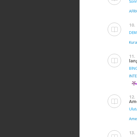
Sonm
AFR
10.
DEMİ
Kura
11.
lan
BİNG
INT
12.
Amo
Ulut
Amer
13.