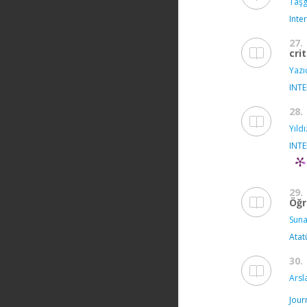
Taşg
Inte
27.
cri
Yazıc
INT
28.
Yıldı
INT
29.
Öğr
Suna
Atat
30.
Arsl
Jour