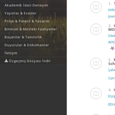
1.
Akademik İdari Deneyim
KAR
Yayınlar & Eserler
Jour
Proje & Patent & Tasarım
2.
Bilimsel & Mesleki Faaliyetler
MOD
Dilek
Başarılar & Tanınırlık
INT
Duyurular & Dokümanlar
İletişim
3.
Özgeçmiş Dosyası İndir
Sch
Şahi
Curr
4.
Eryig
EDU