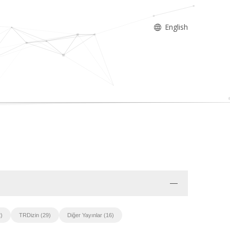
English
)
TRDizin (29)
Diğer Yayınlar (16)