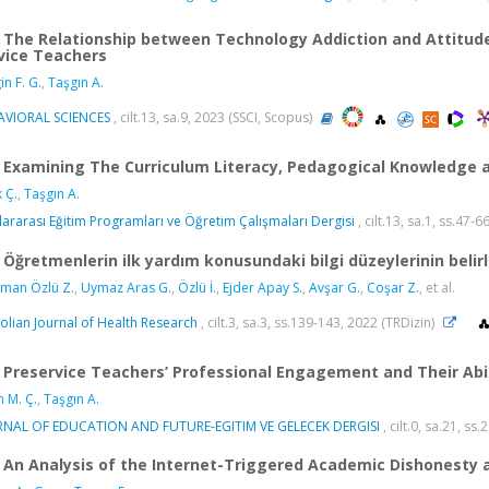
The Relationship between Technology Addiction and Attitude
vice Teachers
in F. G.
,
Taşgın A.
AVIORAL SCIENCES
, cilt.13, sa.9, 2023 (SSCI, Scopus)
Examining The Curriculum Literacy, Pedagogical Knowledge an
k Ç.
,
Taşgın A.
lararası Eğitim Programları ve Öğretim Çalışmaları Dergisi
, cilt.13, sa.1, ss.47-
Öğretmenlerin ilk yardım konusundaki bilgi düzeylerinin beli
man Özlü Z.
,
Uymaz Aras G.
,
Özlü İ.
,
Ejder Apay S.
,
Avşar G.
,
Coşar Z.
, et al.
olian Journal of Health Research
, cilt.3, sa.3, ss.139-143, 2022 (TRDizin)
Preservice Teachers’ Professional Engagement and Their Abi
n M. Ç.
,
Taşgın A.
RNAL OF EDUCATION AND FUTURE-EGITIM VE GELECEK DERGISI
, cilt.0, sa.21, ss
An Analysis of the Internet-Triggered Academic Dishonesty 