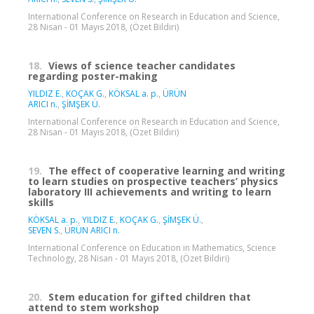
International Conference on Research in Education and Science,
28 Nisan - 01 Mayıs 2018, (Özet Bildiri)
18.
Views of science teacher candidates
regarding poster-making
YILDIZ E.
,
KOÇAK G.
,
KÖKSAL a. p.
,
ÜRÜN
ARICI n.
,
ŞİMŞEK Ü.
International Conference on Research in Education and Science,
28 Nisan - 01 Mayıs 2018, (Özet Bildiri)
19.
The effect of cooperative learning and writing
to learn studies on prospective teachers’ physics
laboratory III achievements and writing to learn
skills
KÖKSAL a. p.
,
YILDIZ E.
,
KOÇAK G.
,
ŞİMŞEK Ü.
,
SEVEN S.
,
ÜRÜN ARICI n.
International Conference on Education in Mathematics, Science
Technology, 28 Nisan - 01 Mayıs 2018, (Özet Bildiri)
20.
Stem education for gifted children that
attend to stem workshop