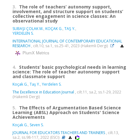
3.
The role of teachers’ autonomy support,
involvement, and structure support on students’
collective engagement in science classes: An
observational study
SUBAŞI ÇOLAK M.
,
KOÇAK G.
,
TAŞ Y.
,
YERDELEN S.
INTERNATIONAL JOURNAL OF CONTEMPORARY EDUCATIONAL
RESEARCH
, cilt.10, sa.1, ss.25-41, 2023 (Hakemli Dergi)
PlumX Metrics
4.
Students’ basic psychological needs in learning
science: The role of teacher autonomy support
and classmate support
Koçak G.
,
Taş Y.
,
Yerdelen S.
The Excellence in Education Journal
, cilt.11, sa.2, ss.1-29, 2022
(Hakemli Dergi)
5.
The Effects of Argumentation Based Science
Learning (ABSL) Approach on Students' Science
Achievements
Koçak G.
,
Seven S.
JOURNAL FOR EDUCATORS TEACHERS AND TRAINERS
, cilt.13,
sa.2, ss.98-117, 2022 (ESCI)