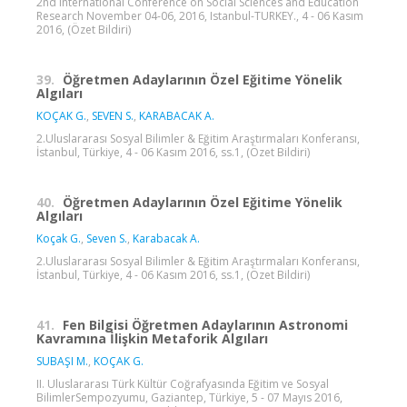
2nd International Conference on Social Sciences and Education
Research November 04-06, 2016, Istanbul-TURKEY., 4 - 06 Kasım
2016, (Özet Bildiri)
39.
Öğretmen Adaylarının Özel Eğitime Yönelik
Algıları
KOÇAK G.
,
SEVEN S.
,
KARABACAK A.
2.Uluslararası Sosyal Bilimler & Eğitim Araştırmaları Konferansı,
İstanbul, Türkiye, 4 - 06 Kasım 2016, ss.1, (Özet Bildiri)
40.
Öğretmen Adaylarının Özel Eğitime Yönelik
Algıları
Koçak G.
,
Seven S.
,
Karabacak A.
2.Uluslararası Sosyal Bilimler & Eğitim Araştırmaları Konferansı,
İstanbul, Türkiye, 4 - 06 Kasım 2016, ss.1, (Özet Bildiri)
41.
Fen Bilgisi Öğretmen Adaylarının Astronomi
Kavramına İlişkin Metaforik Algıları
SUBAŞI M.
,
KOÇAK G.
II. Uluslararası Türk Kültür Coğrafyasında Eğitim ve Sosyal
BilimlerSempozyumu, Gaziantep, Türkiye, 5 - 07 Mayıs 2016,