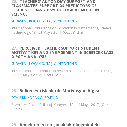
26.
TEACHERS’ AUTONOMY SUPPORT AND
CLASSMATES’ SUPPORT AS PREDICTORS OF
STUDENTS’ BASIC PSYCHOLOGICAL NEEDS IN
SCIENCE
SUBAŞI M.
,
KOÇAK G.
,
TAŞ Y.
,
YERDELEN S.
International Conference on Education in Mathematics, Science
Technology, 18 - 21 Mayıs 2017, (Özet Bildiri)
27.
PERCEIVED TEACHER SUPPORT STUDENT
MOTİVATİON AND ENGAGEMENT IN SCIENCE CLASS:
A PATH ANALYSIS
SUBAŞI M.
,
KOÇAK G.
,
TAŞ Y.
,
YERDELEN S.
International conference on research in education and science,
18 - 21 Mayıs 2017, (Özet Bildiri)
28.
Beliren Yetişkinlerde Motivasyon Algısı
DEMİR M.
,
KOÇAK G.
,
SEVEN S.
2. Avrasya Pozitif Psikoloji Kongresi, 12 - 14 Mayıs 2017, (Özet
Bildiri)
29.
Annelerin erken çocukluk dönemindeki