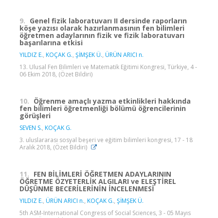
9.
Genel fizik laboratuvarı II dersinde raporların
köşe yazısı olarak hazırlanmasının fen bilimleri
öğretmen adaylarının fizik ve fizik laboratuvarı
başarılarına etkisi
YILDIZ E.
,
KOÇAK G.
,
ŞİMŞEK Ü.
,
ÜRÜN ARICI n.
13. Ulusal Fen Bilimleri ve Matematik Eğitimi Kongresi, Türkiye, 4 -
06 Ekim 2018, (Özet Bildiri)
10.
Öğrenme amaçlı yazma etkinlikleri hakkında
fen bilimleri öğretmenliği bölümü öğrencilerinin
görüşleri
SEVEN S.
,
KOÇAK G.
3. uluslararası sosyal beşeri ve eğitim bilimleri kongresi, 17 - 18
Aralık 2018, (Özet Bildiri)
11.
FEN BİLİMLERİ ÖĞRETMEN ADAYLARININ
ÖĞRETME ÖZYETERLİK ALGILARI ve ELEŞTİREL
DÜŞÜNME BECERİLERİNİN İNCELENMESİ
YILDIZ E.
,
ÜRÜN ARICI n.
,
KOÇAK G.
,
ŞİMŞEK Ü.
5th ASM-International Congress of Social Sciences, 3 - 05 Mayıs