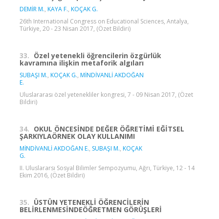
DEMİR M.
,
KAYA F.
,
KOÇAK G.
26th International Congress on Educational Sciences, Antalya,
Türkiye, 20 - 23 Nisan 2017, (Özet Bildiri)
33.
Özel yetenekli öğrencilerin özgürlük
kavramına ilişkin metaforik algıları
SUBAŞI M.
,
KOÇAK G.
,
MİNDİVANLİ AKDOĞAN
E.
Uluslararası özel yetenekliler kongresi, 7 - 09 Nisan 2017, (Özet
Bildiri)
34.
OKUL ÖNCESİNDE DEĞER ÖĞRETİMİ EĞİTSEL
ŞARKIYLAÖRNEK OLAY KULLANIMI
MİNDİVANLİ AKDOĞAN E.
,
SUBAŞI M.
,
KOÇAK
G.
II. Uluslararsı Sosyal Bilimler Sempozyumu, Ağrı, Türkiye, 12 - 14
Ekim 2016, (Özet Bildiri)
35.
ÜSTÜN YETENEKLİ ÖĞRENCİLERİN
BELİRLENMESİNDEÖĞRETMEN GÖRÜŞLERİ