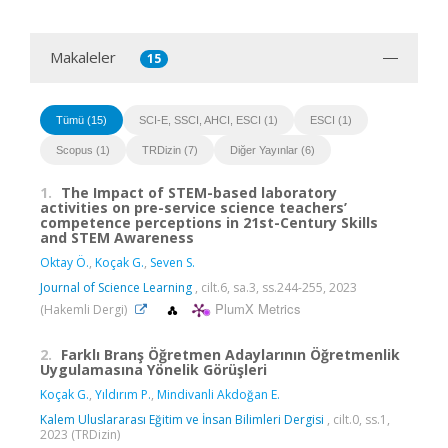
Makaleler
15
Tümü (15)
SCI-E, SSCI, AHCI, ESCI (1)
ESCI (1)
Scopus (1)
TRDizin (7)
Diğer Yayınlar (6)
1.
The Impact of STEM-based laboratory
activities on pre-service science teachers’
competence perceptions in 21st-Century Skills
and STEM Awareness
Oktay Ö.
,
Koçak G.
,
Seven S.
Journal of Science Learning
, cilt.6, sa.3, ss.244-255, 2023
PlumX Metrics
(Hakemli Dergi)
2.
Farklı Branş Öğretmen Adaylarının Öğretmenlik
Uygulamasına Yönelik Görüşleri
Koçak G.
,
Yıldırım P.
,
Mindivanli Akdoğan E.
Kalem Uluslararası Eğitim ve İnsan Bilimleri Dergisi
, cilt.0, ss.1,
2023 (TRDizin)