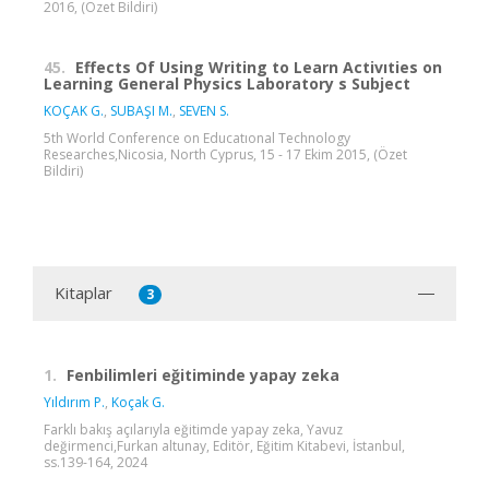
2016, (Özet Bildiri)
45.
Effects Of Using Writing to Learn Activıties on
Learning General Physics Laboratory s Subject
KOÇAK G.
,
SUBAŞI M.
,
SEVEN S.
5th World Conference on Educatıonal Technology
Researches,Nicosia, North Cyprus, 15 - 17 Ekim 2015, (Özet
Bildiri)
Kitaplar
3
1.
Fenbilimleri eğitiminde yapay zeka
Yıldırım P.
,
Koçak G.
Farklı bakış açılarıyla eğitimde yapay zeka, Yavuz
değirmenci,Furkan altunay, Editör, Eğitim Kitabevi, İstanbul,
ss.139-164, 2024