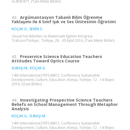
ss.858-871, (Tam Metin Bildiri)
42.
Argümantasyon Tabanlı Bilim Öğrenme
Yaklaşımı ile 6 Sınıf Işık ve Ses Ünitesinin Öğretimi
KOÇAK G.
,
SEVEN S.
Ulusal Fen Bilimleri ve Matematik Eğitimi Kongresi,
Trabzon/Türkiye., Türkiye, 28 - 30 Eylül 2016, (Tam Metin Bildiri)
43.
Preservice Science Education Teachers
Attitudes Toward Optics Course
SUBAŞI M.
,
KOÇAK G.
14th International JTEFS-BBCC Conference Sustainable
Develpoment, Culture, Education, Konya, Türkiye, 12 - 14 Mayıs
2016, (Özet Bildiri)
44.
Investigating Prospective Science Teachers
Beliefs on School Management Through Metaphor
Analysis
KOÇAK G.
,
SUBAŞI M.
14th International JTEFS-BBCC Conference Sustainable
Develpoment, Culture, Education, Konya, Türkiye, 12 - 14 Mayıs