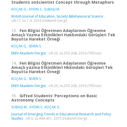
Students onScientist Concept through Metaphors
KOÇAK G.
,
AYDIN S.
,
SUBAŞI M.
British Journal of Education, Society &Behavioural Science
,
cilt.17, ss.1-9, 2016 (Hakemli Dergi)
13.
Fen Bilgisi Öğretmen Adaylarının Öğrenme
Amaçlı Yazma Etkinlikleri Hakkındaki Görüşleri Tek
Boyutta Hareket Örneği
KOÇAK G.
,
SEVEN S.
EKEV Akademi Dergisi
, cilt.20, ss.253-268, 2016 (TRDizin)
14.
Fen Bilgisi Öğretmen Adaylarının Öğrenme
Amaçlı yazma Etkinlikleri Hkkındaki Görüşleri Tek
Boyutta Hareket Örneği
KOÇAK G.
,
SEVEN S.
EKEV Akademi Dergisi
, cilt.20, ss.253-268, 2016 (TRDizin)
15.
Gifted Students’ Perceptions on Basic
Astronomy Concepts
SUBAŞI M.
,
AYDIN S.
,
KOÇAK G.
Journal of Emerging Trends in Educational Research and Policy
Studies
, cilt.6, ss.444-451, 2015 (Hakemli Dergi)