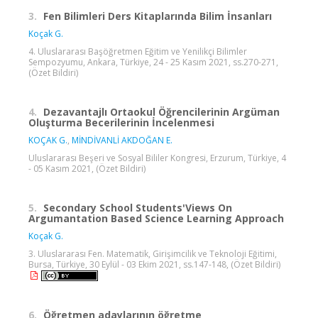
3.
Fen Bilimleri Ders Kitaplarında Bilim İnsanları
Koçak G.
4. Uluslararası Başöğretmen Eğitim ve Yenilikçi Bilimler
Sempozyumu, Ankara, Türkiye, 24 - 25 Kasım 2021, ss.270-271,
(Özet Bildiri)
4.
Dezavantajlı Ortaokul Öğrencilerinin Argüman
Oluşturma Becerilerinin İncelenmesi
KOÇAK G.
,
MİNDİVANLİ AKDOĞAN E.
Uluslararası Beşeri ve Sosyal Bililer Kongresi, Erzurum, Türkiye, 4
- 05 Kasım 2021, (Özet Bildiri)
5.
Secondary School Students'Views On
Argumantation Based Science Learning Approach
Koçak G.
3. Uluslararası Fen. Matematik, Girişimcilik ve Teknoloji Eğitimi,
Bursa, Türkiye, 30 Eylül - 03 Ekim 2021, ss.147-148, (Özet Bildiri)
6.
Öğretmen adaylarının öğretme