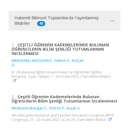
Hakemli Bilimsel Toplantılarda Yayımlanmış
Bildiriler
45
1.
ÇEŞİTLİ ÖĞRENİM KADEMELERİNDE BULUNAN
ÖĞRENCİLERİN BİLİM ŞENLİĞİ TUTUMLARININ
İNCELENMESİ
MİNDİVANLİ AKDOĞAN E.
,
Yıldırım P.
,
KOÇAK
G.
III. Uluslararası Eğitim Araştırmaları ve Öğretmen Eğitimi
Kongresi, Uşak, Türkiye, 1 - 03 Aralık 2023, (Tam Metin Bildiri)
2.
Çeşitli Öğrenim Kademelerinde Bulunan
Öğrencilerin Bilim Şenliği Tutumlarının İncelenmesi
Mindivanli Akdoğan E.
,
Yıldırım P.
,
Koçak G.
4th Education Research and Teacher Education Congress (ERTE
Congress), 21 - 23 Aralık 2023, ss.18-29, (Tam Metin Bildiri)