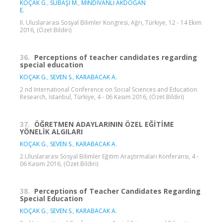
KOÇAK G.
,
SUBAŞI M.
,
MİNDİVANLİ AKDOĞAN
E.
II. Uluslararası Sosyal Bilimler Kongresi, Ağrı, Türkiye, 12 - 14 Ekim
2016, (Özet Bildiri)
36.
Perceptions of teacher candidates regarding
special education
KOÇAK G.
,
SEVEN S.
,
KARABACAK A.
2 nd International Conference on Social Sciences and Education
Research, İstanbul, Türkiye, 4 - 06 Kasım 2016, (Özet Bildiri)
37.
ÖĞRETMEN ADAYLARININ ÖZEL EĞİTİME
YÖNELİK ALGILARI
KOÇAK G.
,
SEVEN S.
,
KARABACAK A.
2.Uluslararası Sosyal Bilimler Eğitim Araştırmaları Konferansı, 4 -
06 Kasım 2016, (Özet Bildiri)
38.
Perceptions of Teacher Candidates Regarding
Special Education
KOÇAK G.
,
SEVEN S.
,
KARABACAK A.