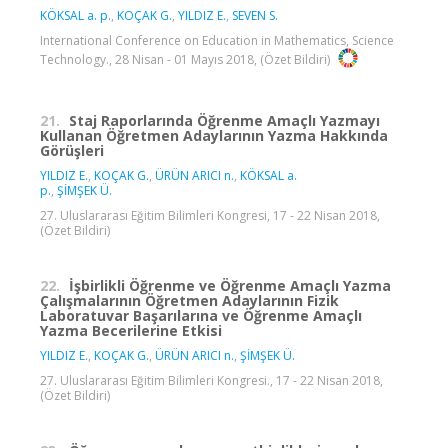
KÖKSAL a. p.
,
KOÇAK G.
,
YILDIZ E.
,
SEVEN S.
International Conference on Education in Mathematics, Science
Technology., 28 Nisan - 01 Mayıs 2018, (Özet Bildiri)
21.
Staj Raporlarında Öğrenme Amaçlı Yazmayı
Kullanan Öğretmen Adaylarının Yazma Hakkında
Görüşleri
YILDIZ E.
,
KOÇAK G.
,
ÜRÜN ARICI n.
,
KÖKSAL a.
p.
,
ŞİMŞEK Ü.
27. Uluslararası Eğitim Bilimleri Kongresi, 17 - 22 Nisan 2018,
(Özet Bildiri)
22.
İşbirlikli Öğrenme ve Öğrenme Amaçlı Yazma
Çalışmalarının Öğretmen Adaylarının Fizik
Laboratuvar Başarılarına ve Öğrenme Amaçlı
Yazma Becerilerine Etkisi
YILDIZ E.
,
KOÇAK G.
,
ÜRÜN ARICI n.
,
ŞİMŞEK Ü.
27. Uluslararası Eğitim Bilimleri Kongresi., 17 - 22 Nisan 2018,
(Özet Bildiri)