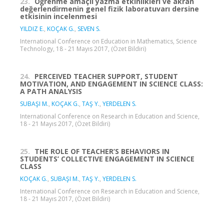
23.
Öğrenme amaçlı yazma etkinlikleri ve akran
değerlendirmenin genel fizik laboratuvarı dersine
etkisinin incelenmesi
YILDIZ E.
,
KOÇAK G.
,
SEVEN S.
International Conference on Education in Mathematics, Science
Technology, 18 - 21 Mayıs 2017, (Özet Bildiri)
24.
PERCEIVED TEACHER SUPPORT, STUDENT
MOTIVATION, AND ENGAGEMENT IN SCIENCE CLASS:
A PATH ANALYSIS
SUBAŞI M.
,
KOÇAK G.
,
TAŞ Y.
,
YERDELEN S.
International Conference on Research in Education and Science,
18 - 21 Mayıs 2017, (Özet Bildiri)
25.
THE ROLE OF TEACHER’S BEHAVIORS IN
STUDENTS’ COLLECTIVE ENGAGEMENT IN SCIENCE
CLASS
KOÇAK G.
,
SUBAŞI M.
,
TAŞ Y.
,
YERDELEN S.
International Conference on Research in Education and Science,
18 - 21 Mayıs 2017, (Özet Bildiri)