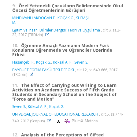
9.
Özel Yetenekli Çocukların Belirlenmesinde Okul
Öncesi Öğretmenlerinin Görüşleri
MİNDİVANLİ AKDOĞAN E.
,
KOÇAK G.
,
SUBAŞI
M.
Eğitim ve İnsani Bilimler Dergisi: Teori ve Uygulama
, cilt.8, ss.2-
22, 2017 (TRDizin)
10.
Öğrenme Amaçlı Yazmanın Modern Fizik
Konularını Öğrenmede ve Öğrenciler Üzerinde
Etkisi
Hasançebi F.
,
Koçak G.
,
Köksal A. P.
,
Seven S.
BAYBURT EĞİTİM FAKÜLTESİ DERGİSİ
, cilt.12, ss.649-666, 2017
(TRDizin)
11.
The Effect of Carrying out Writing to Learn
Activities on Academic Success of Fifth Grade
Students in Secondary School on the Subject of
”Force and Motion”
Seven S.
,
Köksal A. P.
,
Koçak G.
UNIVERSAL JOURNAL OF EDUCATIONAL RESEARCH
, cilt.5, ss.744-
PlumX Metrics
749, 2017 (Scopus)
12.
Analysis of the Perceptions of Gifted