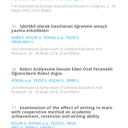
V th International Eurasian Educational Research Congress, 2 - 05
Mayıs 2018, (Özet Bildiri)
15.
İşbirlikli olarak hazırlanan öğrenme amaçlı
yazma etkinlikleri
SEVEN S.
,
KOÇAK G.
,
KÖKSAL a. p.
,
YILDIZ E.
,
ÜRÜN ARICI n.
2nd International Symposium of Limitless Education And
Research, 26 - 28 Nisan 2018, (Özet Bildiri)
16.
Robot Atölyesine Devam Eden Özel Yetenekli
Öğrencilerin Robot Algısı
KÖKSAL a. p.
,
YILDIZ E.
,
KOÇAK G.
,
SEVEN S.
2nd International Symposium of Limitless Education And
Research, 26 - 28 Nisan 2018, (Özet Bildiri)
17.
Examination of the effect of writing to learn
with cooperative method on academic
achievement, retention and writing ability
KOÇAK G.
,
KÖKSAL a. p.
,
YILDIZ E.
,
ÜRÜN
ARICI n.
,
SEVEN S.
,
ŞİMŞEK Ü.