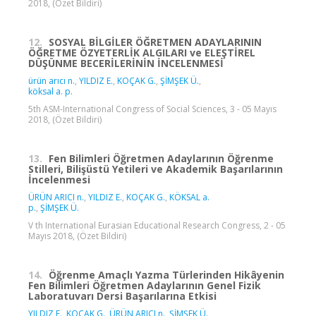
2018, (Özet Bildiri)
12.
SOSYAL BİLGİLER ÖĞRETMEN ADAYLARININ
ÖĞRETME ÖZYETERLİK ALGILARI ve ELEŞTİREL
DÜŞÜNME BECERİLERİNİN İNCELENMESİ
ürün arıcı n.
,
YILDIZ E.
,
KOÇAK G.
,
ŞİMŞEK Ü.
,
köksal a. p.
5th ASM-International Congress of Social Sciences, 3 - 05 Mayıs
2018, (Özet Bildiri)
13.
Fen Bilimleri Öğretmen Adaylarının Öğrenme
Stilleri, Bilişüstü Yetileri ve Akademik Başarılarının
İncelenmesi
ÜRÜN ARICI n.
,
YILDIZ E.
,
KOÇAK G.
,
KÖKSAL a.
p.
,
ŞİMŞEK Ü.
V th International Eurasian Educational Research Congress, 2 - 05
Mayıs 2018, (Özet Bildiri)
14.
Öğrenme Amaçlı Yazma Türlerinden Hikâyenin
Fen Bilimleri Öğretmen Adaylarının Genel Fizik
Laboratuvarı Dersi Başarılarına Etkisi
YILDIZ E.
,
KOÇAK G.
,
ÜRÜN ARICI n.
,
ŞİMŞEK Ü.