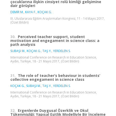
çocuklarına ilişkin cinsiyet rolü kimliği gelişimine
dair görüşleri
DEMİR M.
,
KAYA F.
,
KOÇAK G.
IX. Uluslararası Eğitim Araştırmaları Kongresi, 11 - 14 Mayıs 2017,
(Özet Bildiri)
30.
Perceived teacher support, student
motivation and engegament in science class: a
path analysis
SUBAŞI M.
,
KOÇAK G.
,
TAŞ Y.
,
YERDELEN S.
International Conference on Research in Education Science,
Aydın, Türkiye, 18 - 21 Mayıs 2017, (Özet Bildiri)
31.
The role of teacher’s behaviour in students’
collective engegament in science class
KOÇAK G.
,
SUBAŞI M.
,
TAŞ Y.
,
YERDELEN S.
International Conference on Research in Education Science,
Aydın, Türkiye, 18 - 21 Mayıs 2017, (Özet Bildiri)
32.
Ergenlerde Duygusal Özerklik ve Okul
Tükenmişliği: Yapısal Eşitlik Modelliyle Bir İnceleme