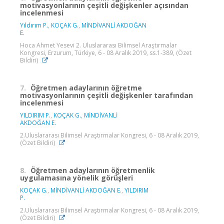
motivasyonlarının çeşitli değişkenler açısından
incelenmesi
Yıldırım P.
,
KOÇAK G.
,
MİNDİVANLİ AKDOĞAN
E.
Hoca Ahmet Yesevi 2. Uluslararası Bilimsel Araştırmalar
Kongresi, Erzurum, Türkiye, 6 - 08 Aralık 2019, ss.1-389, (Özet
Bildiri)
7.
Öğretmen adaylarının öğretme
motivasyonlarının çeşitli değişkenler tarafından
incelenmesi
YILDIRIM P.
,
KOÇAK G.
,
MİNDİVANLİ
AKDOĞAN E.
2.Uluslararası Bilimsel Araştırmalar Kongresi, 6 - 08 Aralık 2019,
(Özet Bildiri)
8.
Öğretmen adaylarının öğretmenlik
uygulamasına yönelik görüşleri
KOÇAK G.
,
MİNDİVANLİ AKDOĞAN E.
,
YILDIRIM
P.
2.Uluslararası Bilimsel Araştırmalar Kongresi, 6 - 08 Aralık 2019,
(Özet Bildiri)