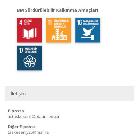
BM Sürdürülebilir Kalkınma Amaçları
İletişim
E-posta
m.taskesenli@atauni.edu.tr
Diğer E-posta
taskesenly25@mail.ru