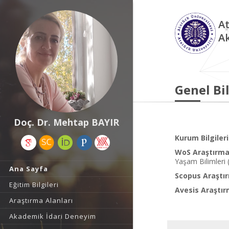
At
A
Genel Bil
Doç. Dr. Mehtap BAYIR
Kurum Bilgileri
WoS Araştırma 
Yaşam Bilimleri (
Ana Sayfa
Scopus Araştır
Eğitim Bilgileri
Avesis Araştır
Araştırma Alanları
Akademik İdari Deneyim