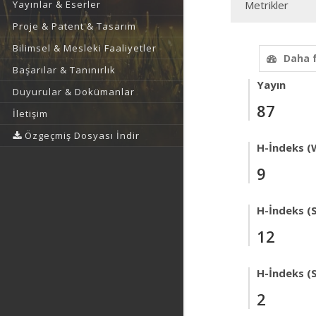
Yayınlar & Eserler
Metrikler
Proje & Patent & Tasarım
Bilimsel & Mesleki Faaliyetler
Daha 
Başarılar & Tanınırlık
Yayın
Duyurular & Dokümanlar
87
İletişim
Özgeçmiş Dosyası İndir
H-İndeks (
9
H-İndeks (
12
H-İndeks (
2