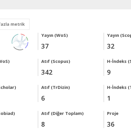
fazla metrik
Yayın (WoS)
Yayın (Sco
37
32
WoS)
Atıf (Scopus)
H-İndeks (
342
9
Scholar)
Atıf (TrDizin)
H-İndeks (
6
1
Sobiad)
Atıf (Diğer Toplam)
Proje
8
36