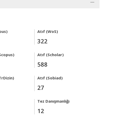
pus)
Atıf (WoS)
322
Scopus)
Atıf (Scholar)
588
TrDizin)
Atıf (Sobiad)
27
Tez Danışmanlığı
12