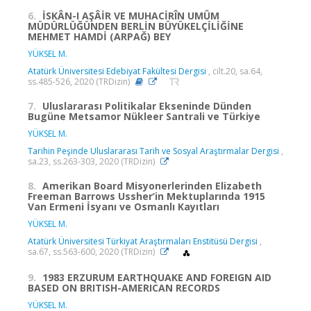
6.
İSKÂN-I AŞÂİR VE MUHACİRÎN UMÛM
MÜDÜRLÜĞÜNDEN BERLİN BÜYÜKELÇİLİĞİNE
MEHMET HAMDİ (ARPAĞ) BEY
YÜKSEL M.
Atatürk Üniversitesi Edebiyat Fakültesi Dergisi
, cilt.20, sa.64,
ss.485-526, 2020 (TRDizin)
7.
Uluslararası Politikalar Ekseninde Dünden
Bugüne Metsamor Nükleer Santrali ve Türkiye
YÜKSEL M.
Tarihin Peşinde Uluslararası Tarih ve Sosyal Araştırmalar Dergisi
,
sa.23, ss.263-303, 2020 (TRDizin)
8.
Amerikan Board Misyonerlerinden Elizabeth
Freeman Barrows Ussher’in Mektuplarında 1915
Van Ermeni İsyanı ve Osmanlı Kayıtları
YÜKSEL M.
Atatürk Üniversitesi Türkiyat Araştırmaları Enstitüsü Dergisi
,
sa.67, ss.563-600, 2020 (TRDizin)
9.
1983 ERZURUM EARTHQUAKE AND FOREIGN AID
BASED ON BRITISH-AMERICAN RECORDS
YÜKSEL M.