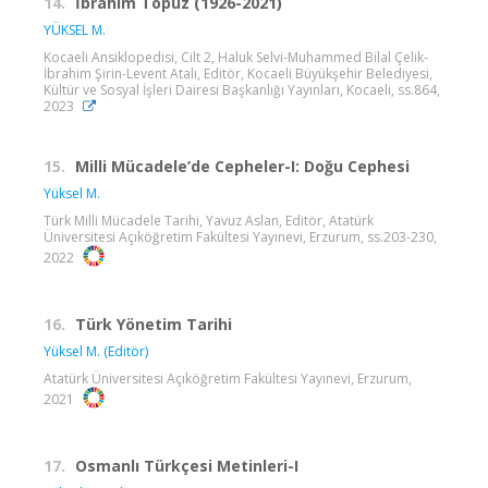
14.
İbrahim Topuz (1926-2021)
YÜKSEL M.
Kocaeli Ansiklopedisi, Cilt 2, Haluk Selvi-Muhammed Bilal Çelik-
İbrahim Şirin-Levent Atalı, Editör, Kocaeli Büyükşehir Belediyesi,
Kültür ve Sosyal İşleri Dairesi Başkanlığı Yayınları, Kocaeli, ss.864,
2023
15.
Milli Mücadele’de Cepheler-I: Doğu Cephesi
Yüksel M.
Türk Milli Mücadele Tarihi, Yavuz Aslan, Editör, Atatürk
Üniversitesi Açıköğretim Fakültesi Yayınevi, Erzurum, ss.203-230,
2022
16.
Türk Yönetim Tarihi
Yüksel M. (Editör)
Atatürk Üniversitesi Açıköğretim Fakültesi Yayınevi, Erzurum,
2021
17.
Osmanlı Türkçesi Metinleri-I