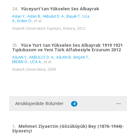
24.
Yüceyurt’tan Yükselen Ses Albayrak
Aslan Y.
,
Aslan B.
,
Akbulut D. A.
,
Başak T.
,
Uca
A.
,
Erden Ö.
, et al.
Atatürk Üniversitesi Yayınları, Ankara, 2012
25.
Yüce Yurt tan Yükselen Ses Albayrak 1919 1921
Tıpkıbasım ve Yeni Türk Alfabesiyle Erzurum 2012
ASLAN Y.
,
AKBULUT D. A.
,
ASLAN B.
,
BAŞAK T.
,
ERDEN Ö.
,
UCA A.
, et al.
Atatürk Üniversitesi, 2009
Ansiklopedide Bölümler
4
1.
Mehmet Ziyaettin (Gözübüyük) Bey (1876-1944)-
Siyasetçi