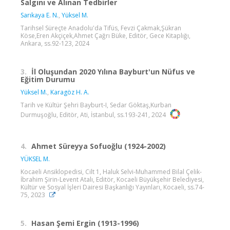
Salgını ve Alınan Tedbirler
Sarıkaya E. N.
,
Yüksel M.
Tarihsel Süreçte Anadolu'da Tifüs, Fevzi Çakmak,Şükran
Köse,Eren Akçiçek,Ahmet Çağrı Büke, Editör, Gece Kitaplığı,
Ankara, ss.92-123, 2024
3.
İl Oluşundan 2020 Yılına Bayburt'un Nüfus ve
Eğitim Durumu
Yüksel M.
,
Karagöz H. A.
Tarih ve Kültür Şehri Bayburt-I, Sedar Göktaş,Kurban
Durmuşoğlu, Editör, Ati, İstanbul, ss.193-241, 2024
4.
Ahmet Süreyya Sofuoğlu (1924-2002)
YÜKSEL M.
Kocaeli Ansiklopedisi, Cilt 1, Haluk Selvi-Muhammed Bilal Çelik-
İbrahim Şirin-Levent Atalı, Editör, Kocaeli Büyükşehir Belediyesi,
Kültür ve Sosyal İşleri Dairesi Başkanlığı Yayınları, Kocaeli, ss.74-
75, 2023
5.
Hasan Şemi Ergin (1913-1996)