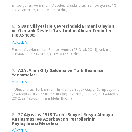
Emperyalizm ve Ermeni Meselesi Uluslararası Sempozyumu, 18 -
19 Nisan 2015, (Tam Metin Bildiri)
6.
Sivas Vilâyeti İle Çevresindeki Ermeni Olayları
ve Osmanlı Devleti Tarafından Alınan Tedbirler
(1892-1896)
YÜKSEL M.
Ermeni Ayaklanmaları Sempozyumu (23 Ocak 2014), Ankara,
Türkiye, 23 Ocak 2014, (Tam Metin Bildiri)
7.
ASALA’nın Orly Saldırısı ve Türk Basınına
Yansımaları
YÜKSEL M.
I. Uluslararası Türk-Ermeni İlişkileri ve Büyük Güçler Sempozyumu
(2-4 Mayıs 2012-Erzurum/Türkiye), Erzurum, Türkiye, 2 - 04 Mayıs
2012, ss.793-824, (Tam Metin Bildiri)
8.
27 Ağustos 1918 Tarihli Sovyet Rusya Almaya
Antlaşması ve Azerbaycan Petrollerinin
Paylaşılması Meselesi
YÜKSEL M.