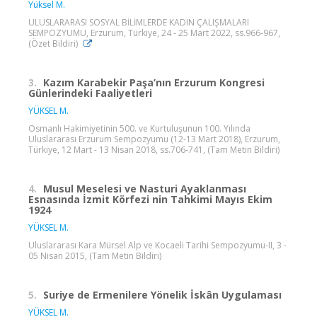
Yüksel M.
ULUSLARARASI SOSYAL BİLİMLERDE KADIN ÇALIŞMALARI
SEMPOZYUMU, Erzurum, Türkiye, 24 - 25 Mart 2022, ss.966-967,
(Özet Bildiri)
3.
Kazım Karabekir Paşa’nın Erzurum Kongresi
Günlerindeki Faaliyetleri
YÜKSEL M.
Osmanlı Hakimiyetinin 500. ve Kurtuluşunun 100. Yılında
Uluslararası Erzurum Sempozyumu (12-13 Mart 2018), Erzurum,
Türkiye, 12 Mart - 13 Nisan 2018, ss.706-741, (Tam Metin Bildiri)
4.
Musul Meselesi ve Nasturi Ayaklanması
Esnasında İzmit Körfezi nin Tahkimi Mayıs Ekim
1924
YÜKSEL M.
Uluslararası Kara Mürsel Alp ve Kocaeli Tarihi Sempozyumu-II, 3 -
05 Nisan 2015, (Tam Metin Bildiri)
5.
Suriye de Ermenilere Yönelik İskân Uygulaması
YÜKSEL M.