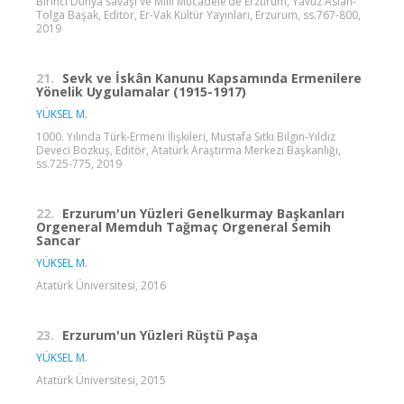
Birinci Dünya savaşı ve Milli Mücadele’de Erzurum, Yavuz Aslan-
Tolga Başak, Editör, Er-Vak Kültür Yayınları, Erzurum, ss.767-800,
2019
21.
Sevk ve İskân Kanunu Kapsamında Ermenilere
Yönelik Uygulamalar (1915-1917)
YÜKSEL M.
1000. Yılında Türk-Ermeni İlişkileri, Mustafa Sıtkı Bilgin-Yıldız
Deveci Bozkuş, Editör, Atatürk Araştırma Merkezi Başkanlığı,
ss.725-775, 2019
22.
Erzurum'un Yüzleri Genelkurmay Başkanları
Orgeneral Memduh Tağmaç Orgeneral Semih
Sancar
YÜKSEL M.
Atatürk Üniversitesi, 2016
23.
Erzurum'un Yüzleri Rüştü Paşa
YÜKSEL M.
Atatürk Üniversitesi, 2015