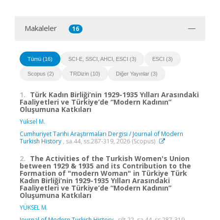
Makaleler
16
Tümü (16)
SCI-E, SSCI, AHCI, ESCI (3)
ESCI (3)
Scopus (2)
TRDizin (10)
Diğer Yayınlar (3)
1.
Türk Kadın Birliği’nin 1929-1935 Yılları Arasındaki
Faaliyetleri ve Türkiye’de “Modern Kadının”
Oluşumuna Katkıları
Yüksel M.
Cumhuriyet Tarihi Araştırmaları Dergisi / Journal of Modern
Turkish History
, sa.44, ss.287-319, 2026 (Scopus)
2.
The Activities of the Turkish Women's Union
between 1929 & 1935 and its Contribution to the
Formation of "modern Woman" in Türkiye Türk
Kadın Birliği’nin 1929-1935 Yılları Arasındaki
Faaliyetleri ve Türkiye’de “Modern Kadının”
Oluşumuna Katkıları
YÜKSEL M.
Journal of Modern Turkish History
, cilt.22, sa.44, ss.287-319,