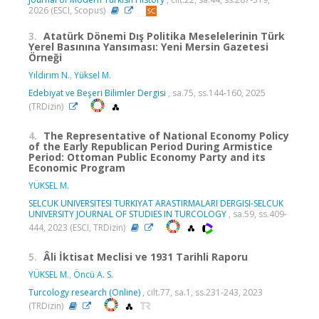
2026 (ESCI, Scopus)
3.
Atatürk Dönemi Dış Politika Meselelerinin Türk
Yerel Basınına Yansıması: Yeni Mersin Gazetesi
Örneği
Yıldırım N.
,
Yüksel M.
Edebiyat ve Beşeri Bilimler Dergisi
, sa.75, ss.144-160, 2025
(TRDizin)
4.
The Representative of National Economy Policy
of the Early Republican Period During Armistice
Period: Ottoman Public Economy Party and its
Economic Program
YÜKSEL M.
SELCUK UNIVERSITESI TURKIYAT ARASTIRMALARI DERGISI-SELCUK
UNIVERSITY JOURNAL OF STUDIES IN TURCOLOGY
, sa.59, ss.409-
444, 2023 (ESCI, TRDizin)
5.
Âli İktisat Meclisi ve 1931 Tarihli Raporu
YÜKSEL M.
,
Öncü A. S.
Turcology research (Online)
, cilt.77, sa.1, ss.231-243, 2023
(TRDizin)