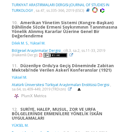
TURKIYAT ARASTIRMALARI DERGISI-JOURNAL OF STUDIES IN
TURKOLOGY
, sa.47, ss.335-366, 2019 (ESCI)
10.
Amerikan Yönetim Sistemi (Kongre-Başkan)
Dâhilinde Sözde Ermeni Soykırımının Tanınmasına
Yönelik Alınmış Kararlar Üzerine Genel Bir
Değerlendirme
Dilek M. S.
,
Yüksel M.
Bölgesel Araştırmalar Dergisi
, cilt.3, sa.2, ss.11-33, 2019
(Hakemli Dergi)
11.
Düzenliye Ordu’ya Geçiş Döneminde Zabitan
Mektebi’nde Verilen Askerî Konferanslar (1921)
Yüksel M.
Atatürk Üniversitesi Türkiyat Araştırmaları Enstitüsü Dergisi
,
sa.64, ss.409-449, 2019 (TRDizin)
PlumX Metrics
12.
SURİYE, HALEP, MUSUL, ZOR VE URFA
BÖLGELERİNDE ERMENİLERE YÖNELİK İSKÂN
UYGULAMALARI
YÜKSEL M.