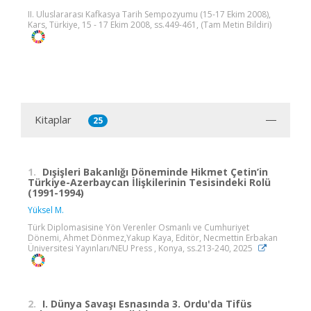
II. Uluslararası Kafkasya Tarih Sempozyumu (15-17 Ekim 2008),
Kars, Türkiye, 15 - 17 Ekim 2008, ss.449-461, (Tam Metin Bildiri)
Kitaplar
25
1.
Dışişleri Bakanlığı Döneminde Hikmet Çetin’in
Türkiye-Azerbaycan İlişkilerinin Tesisindeki Rolü
(1991-1994)
Yüksel M.
Türk Diplomasisine Yön Verenler Osmanlı ve Cumhuriyet
Dönemi, Ahmet Dönmez,Yakup Kaya, Editör, Necmettin Erbakan
Üniversitesi Yayınları/NEU Press , Konya, ss.213-240, 2025
2.
I. Dünya Savaşı Esnasında 3. Ordu'da Tifüs