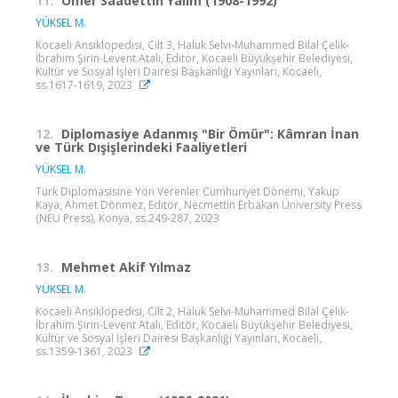
11.
Ömer Saadettin Yalım (1908-1992)
YÜKSEL M.
Kocaeli Ansiklopedisi, Cilt 3, Haluk Selvi-Muhammed Bilal Çelik-
İbrahim Şirin-Levent Atalı, Editör, Kocaeli Büyükşehir Belediyesi,
Kültür ve Sosyal İşleri Dairesi Başkanlığı Yayınları, Kocaeli,
ss.1617-1619, 2023
12.
Diplomasiye Adanmış "Bir Ömür": Kâmran İnan
ve Türk Dışişlerindeki Faaliyetleri
YÜKSEL M.
Türk Diplomasisine Yön Verenler Cumhuriyet Dönemi, Yakup
Kaya, Ahmet Dönmez, Editör, Necmettin Erbakan Üniversity Press
(NEU Press), Konya, ss.249-287, 2023
13.
Mehmet Akif Yılmaz
YÜKSEL M.
Kocaeli Ansiklopedisi, Cilt 2, Haluk Selvi-Muhammed Bilal Çelik-
İbrahim Şirin-Levent Atalı, Editör, Kocaeli Büyükşehir Belediyesi,
Kültür ve Sosyal İşleri Dairesi Başkanlığı Yayınları, Kocaeli,
ss.1359-1361, 2023