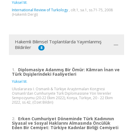
Yüksel M.
International Review of Turkology
, cilt.1, sa.1, ss.71-75, 2008
(Hakemli Dergi)
Hakemli Bilimsel Toplantılarda Yayımlanmış
Bildiriler
8
1.
Diplomasiye Adanmış Bir Ömür: Kâmran İnan ve
Türk Dışişlerindeki Faaliyetleri
Yüksel M.
Uluslararası I. Osmanlı & Türkiye Araştırmaları Kongresi
Osmanlı'dan Cumhuriyete Türk Diplomasisine Yön Verenler
Sempozyumu (20-22 Ekim 2022), Konya, Türkiye, 20 - 22 Ekim
2022, ss.42, (Özet Bildiri)
2.
Erken Cumhuriyet Döneminde Türk Kadınının
Siyasal ve Sosyal Haklarını Almasında Öncülük
Eden Bir Cemiyet: Türkiye Kadınlar Birliği Cemiyeti