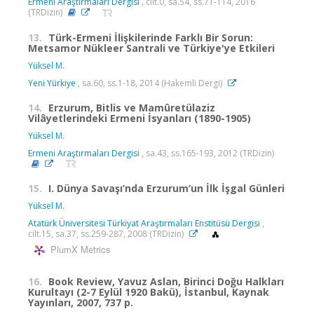
Ermeni Araştırmaları Dergisi
, cilt.0, sa.54, ss.71-114, 2016
(TRDizin)
13.
Türk-Ermeni İlişkilerinde Farklı Bir Sorun:
Metsamor Nükleer Santrali ve Türkiye'ye Etkileri
Yüksel M.
Yeni Yürkiye
, sa.60, ss.1-18, 2014 (Hakemli Dergi)
14.
Erzurum, Bitlis ve Mamûretülaziz
Vilâyetlerindeki Ermeni İsyanları (1890-1905)
Yüksel M.
Ermeni Araştırmaları Dergisi
, sa.43, ss.165-193, 2012 (TRDizin)
15.
I. Dünya Savaşı’nda Erzurum’un İlk İşgal Günleri
Yüksel M.
Atatürk Üniversitesi Türkiyat Araştırmaları Enstitüsü Dergisi
,
cilt.15, sa.37, ss.259-287, 2008 (TRDizin)
PlumX Metrics
16.
Book Review, Yavuz Aslan, Birinci Doğu Halkları
Kurultayı (2-7 Eylül 1920 Bakü), İstanbul, Kaynak
Yayınları, 2007, 737 p.