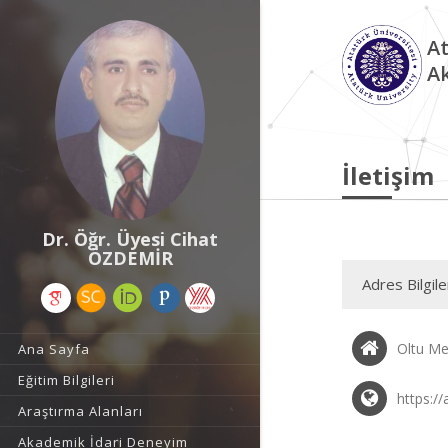
At
A
İletişim
Dr. Öğr. Üyesi Cihat
ÖZDEMİR
Adres Bilgile
Oltu Me
Ana Sayfa
Eğitim Bilgileri
https://
Araştırma Alanları
Akademik İdari Deneyim