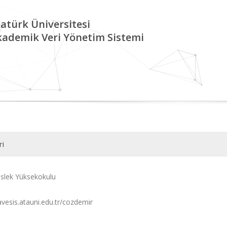
atürk Üniversitesi
kademik Veri Yönetim Sistemi
ri
slek Yüksekokulu
avesis.atauni.edu.tr/cozdemir