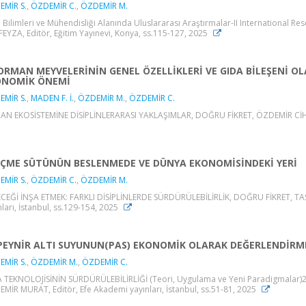
MİR S.
,
ÖZDEMİR C.
,
ÖZDEMİR M.
 Bilimleri ve Mühendisliği Alanında Uluslararası Araştırmalar-II International R
 FEYZA, Editör, Eğitim Yayınevi, Konya, ss.115-127, 2025
ORMAN MEYVELERİNİN GENEL ÖZELLİKLERİ VE GIDA BİLEŞENİ O
ONOMİK ÖNEMİ
MİR S.
,
MADEN F. İ.
,
ÖZDEMİR M.
,
ÖZDEMİR C.
N EKOSİSTEMİNE DİSİPLİNLERARASI YAKLAŞIMLAR, DOĞRU FİKRET, ÖZDEMİR CİHAT, E
İÇME SÜTÜNÜN BESLENMEDE VE DÜNYA EKONOMİSİNDEKİ YERİ
MİR S.
,
ÖZDEMİR C.
,
ÖZDEMİR M.
CEĞİ İNŞA ETMEK: FARKLI DİSİPLİNLERDE SÜRDÜRÜLEBİLİRLİK, DOĞRU FİKRET, TA
nları, İstanbul, ss.129-154, 2025
PEYNİR ALTI SUYUNUN(PAS) EKONOMİK OLARAK DEĞERLENDİRM
MİR S.
,
ÖZDEMİR M.
,
ÖZDEMİR C.
 TEKNOLOJİSİNİN SÜRDÜRÜLEBİLİRLİĞİ (Teori, Uygulama ve Yeni Paradigmalar
MİR MURAT, Editör, Efe Akademi yayınları, İstanbul, ss.51-81, 2025