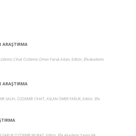
İR ARAŞTIRMA
h Özdemir,Cihat Özdemir,Ömer Faruk Aslan, Editör, Efeakademi
İR ARAŞTIRMA
DEMİR SALİH, ÖZDEMİR CİHAT, ASLAN ÖMER FARUK, Editör, Efe
AŞTIRMA
FARUK,ÖZDEMİR MURAT, Editör, Efe Akademi Yayıncılık,