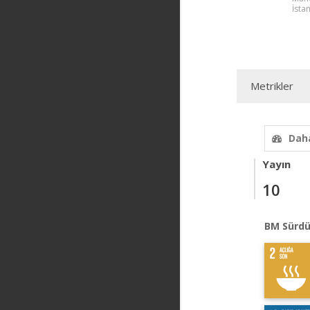
İsta
Metrikler
Daha
Yayın
10
BM Sürdü