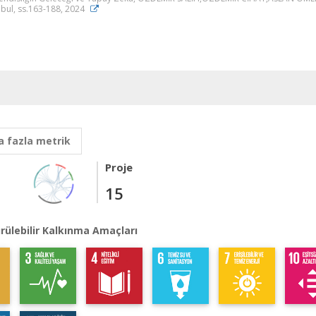
nbul, ss.163-188, 2024
 fazla metrik
Proje
15
rülebilir Kalkınma Amaçları