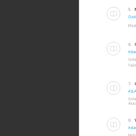
5.
Özde
Efea
6.
Asla
Gıda
Yayı
7.
ASLA
Gıda
Akad
8.
Asla
Mühe