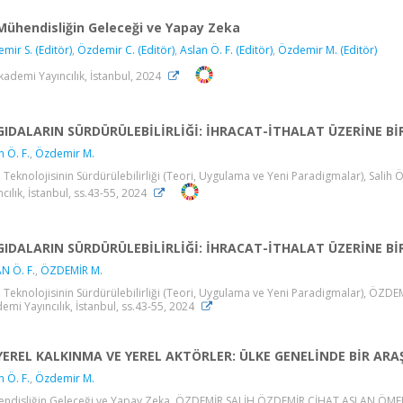
Mühendisliğin Geleceği ve Yapay Zeka
mir S. (Editör)
,
Özdemir C. (Editör)
,
Aslan Ö. F. (Editör)
,
Özdemir M. (Editör)
kademi Yayıncılık, İstanbul, 2024
GIDALARIN SÜRDÜRÜLEBİLİRLİĞİ: İHRACAT-İTHALAT ÜZERİNE B
n Ö. F.
,
Özdemir M.
 Teknolojisinin Sürdürülebilirliği (Teori, Uygulama ve Yeni Paradigmalar), Sali
ncılık, İstanbul, ss.43-55, 2024
GIDALARIN SÜRDÜRÜLEBİLİRLİĞİ: İHRACAT-İTHALAT ÜZERİNE B
N Ö. F.
,
ÖZDEMİR M.
 Teknolojisinin Sürdürülebilirliği (Teori, Uygulama ve Yeni Paradigmalar), ÖZ
emi Yayıncılık, İstanbul, ss.43-55, 2024
YEREL KALKINMA VE YEREL AKTÖRLER: ÜLKE GENELİNDE BİR AR
n Ö. F.
,
Özdemir M.
ndisliğin Geleceği ve Yapay Zeka, ÖZDEMİR SALİH,ÖZDEMİR CİHAT,ASLAN ÖMER 