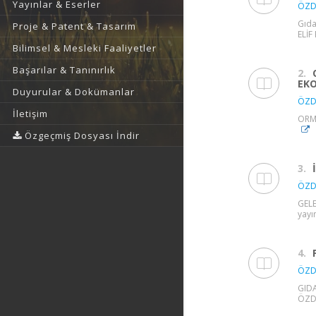
Yayınlar & Eserler
ÖZDE
Gıda
Proje & Patent & Tasarım
ELİF
Bilimsel & Mesleki Faaliyetler
Başarılar & Tanınırlık
2.
EK
Duyurular & Dokümanlar
ÖZDE
İletişim
ORMA
Özgeçmiş Dosyası İndir
3.
ÖZDE
GELE
yayı
4.
ÖZDE
GIDA
ÖZDE