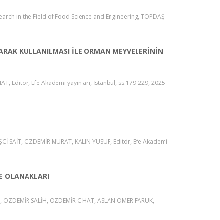
esearch in the Field of Food Science and Engineering, TOPDAŞ
LARAK KULLANILMASI İLE ORMAN MEYVELERİNİN
ditör, Efe Akademi yayınları, İstanbul, ss.179-229, 2025
ŞCİ SAİT, ÖZDEMİR MURAT, KALIN YUSUF, Editör, Efe Akademi
E OLANAKLARI
)2, ÖZDEMİR SALİH, ÖZDEMİR CİHAT, ASLAN ÖMER FARUK,