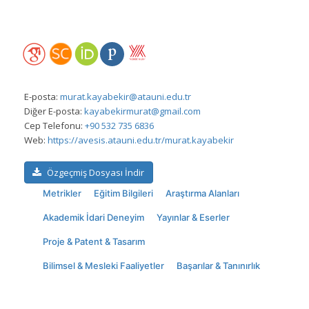
E-posta:
murat.kayabekir@atauni.edu.tr
Diğer E-posta:
kayabekirmurat@gmail.com
Cep Telefonu:
+90 532 735 6836
Web:
https://avesis.atauni.edu.tr/murat.kayabekir
Özgeçmiş Dosyası İndir
Metrikler
Eğitim Bilgileri
Araştırma Alanları
Akademik İdari Deneyim
Yayınlar & Eserler
Proje & Patent & Tasarım
Bilimsel & Mesleki Faaliyetler
Başarılar & Tanınırlık