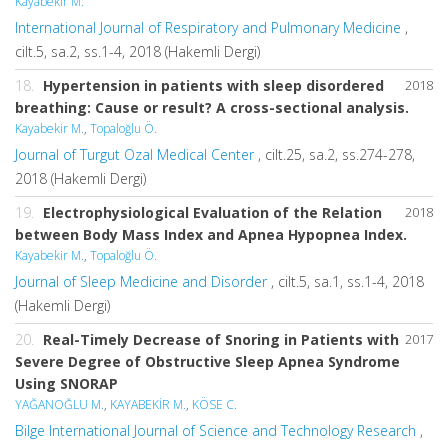
Kayabekir M.
International Journal of Respiratory and Pulmonary Medicine
,
cilt.5, sa.2, ss.1-4, 2018 (Hakemli Dergi)
18.
Hypertension in patients with sleep disordered
2018
breathing: Cause or result? A cross-sectional analysis.
Kayabekir M.
,
Topaloğlu Ö.
Journal of Turgut Ozal Medical Center
, cilt.25, sa.2, ss.274-278,
2018 (Hakemli Dergi)
19.
Electrophysiological Evaluation of the Relation
2018
between Body Mass Index and Apnea Hypopnea Index.
Kayabekir M.
,
Topaloğlu Ö.
Journal of Sleep Medicine and Disorder
, cilt.5, sa.1, ss.1-4, 2018
(Hakemli Dergi)
20.
Real-Timely Decrease of Snoring in Patients with
2017
Severe Degree of Obstructive Sleep Apnea Syndrome
Using SNORAP
YAĞANOĞLU M.
,
KAYABEKİR M.
,
KÖSE C.
Bilge International Journal of Science and Technology Research
,