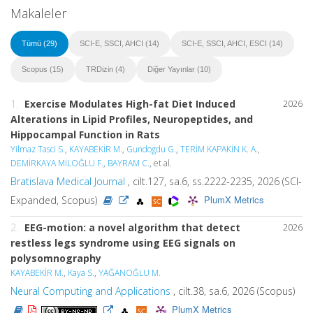
Makaleler
Tümü (29)
SCI-E, SSCI, AHCI (14)
SCI-E, SSCI, AHCI, ESCI (14)
Scopus (15)
TRDizin (4)
Diğer Yayınlar (10)
1.
Exercise Modulates High-fat Diet Induced
2026
Alterations in Lipid Profiles, Neuropeptides, and
Hippocampal Function in Rats
Yilmaz Tasci S.
,
KAYABEKİR M.
,
Gundogdu G.
,
TERİM KAPAKİN K. A.
,
DEMİRKAYA MİLOĞLU F.
,
BAYRAM C.
, et al.
Bratislava Medical Journal
, cilt.127, sa.6, ss.2222-2235, 2026 (SCI-
PlumX Metrics
Expanded, Scopus)
2.
EEG-motion: a novel algorithm that detect
2026
restless legs syndrome using EEG signals on
polysomnography
KAYABEKİR M.
,
Kaya S.
,
YAĞANOĞLU M.
Neural Computing and Applications
, cilt.38, sa.6, 2026 (Scopus)
PlumX Metrics