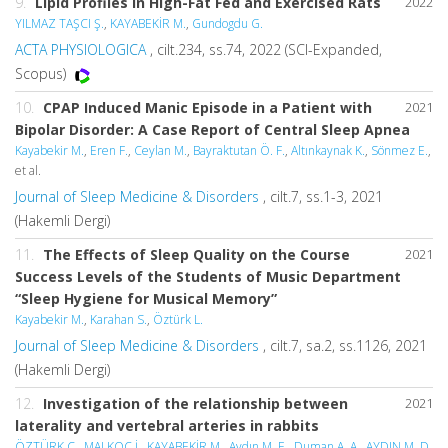
9.
Lipid Profiles in High-Fat Fed and Exercised Rats
2022
YILMAZ TAŞCI Ş.
,
KAYABEKİR M.
,
Gundogdu G.
ACTA PHYSIOLOGICA
, cilt.234, ss.74, 2022 (SCI-Expanded,
Scopus)
10.
CPAP Induced Manic Episode in a Patient with
2021
Bipolar Disorder: A Case Report of Central Sleep Apnea
Kayabekir M.
,
Eren F.
,
Ceylan M.
,
Bayraktutan Ö. F.
,
Altınkaynak K.
,
Sönmez E.
,
et al.
Journal of Sleep Medicine & Disorders
, cilt.7, ss.1-3, 2021
(Hakemli Dergi)
11.
The Effects of Sleep Quality on the Course
2021
Success Levels of the Students of Music Department
“Sleep Hygiene for Musical Memory”
Kayabekir M.
,
Karahan S.
,
Öztürk L.
Journal of Sleep Medicine & Disorders
, cilt.7, sa.2, ss.1126, 2021
(Hakemli Dergi)
12.
Investigation of the relationship between
2021
laterality and vertebral arteries in rabbits
ÖZTÜRK C.
,
MALKOÇ İ.
,
KAYABEKİR M.
,
Aydın M. E.
,
Duman A. A.
,
AYDIN M. D.