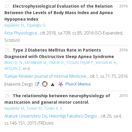
27.
Electrophysiological Evaluation of the Relation
2016
Between the Levels of Body Mass Index and Apnea
Hypopnea Index
Kayabekir M.
,
Topaloğlu Ö.
Acta Physiologica
, cilt.2018, sa.709, ss.85, 2016 (SCI-Expanded,
Scopus)
28.
Type 2 Diabetes Mellitus Rate in Patients
2016
Diagnosed with Obstructive Sleep Apnea Syndrome
BİNİCİ D. N.
,
KAYABEKİR M.
,
TİMUR Ö.
,
TOSUN TAŞAR P.
,
KAYGIN M. A.
,
ARSLAN Z.
, et al.
Turkiye Klinikleri Journal of Internal Medicine
, cilt.1, ss.71-75, 2016
PlumX Metrics
(Hakemli Dergi)
29.
The relationship between neurophysiology of
2015
mastication and general motor control.
Kayabekir M.
,
Tuncer M.
,
Türker K. S.
Atatürk Üniversitesi Diş Hekimliği Fakültesi Dergisi
, cilt.26, sa.4,
ss.146-151, 2015 (TRDizin)