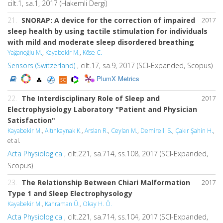
cilt.1, sa.1, 2017 (Hakemli Dergi)
21.
SNORAP: A device for the correction of impaired
2017
sleep health by using tactile stimulation for individuals
with mild and moderate sleep disordered breathing
Yağanoğlu M.
,
Kayabekir M.
,
Köse C.
Sensors (Switzerland)
, cilt.17, sa.9, 2017 (SCI-Expanded, Scopus)
PlumX Metrics
22.
The Interdisciplinary Role of Sleep and
2017
Electrophysiology Laboratory "Patient and Physician
Satisfaction"
Kayabekir M.
,
Altınkaynak K.
,
Arslan R.
,
Ceylan M.
,
Demirelli S.
,
Çakır Şahin H.
,
et al.
Acta Physiologica
, cilt.221, sa.714, ss.108, 2017 (SCI-Expanded,
Scopus)
23.
The Relationship Between Chiari Malformation
2017
Type 1 and Sleep Electrophysology
Kayabekir M.
,
Kahraman Ü.
,
Okay H. Ö.
Acta Physiologica
, cilt.221, sa.714, ss.104, 2017 (SCI-Expanded,