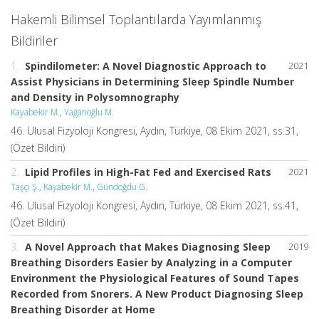
Hakemli Bilimsel Toplantılarda Yayımlanmış
Bildiriler
1.
Spindilometer: A Novel Diagnostic Approach to
2021
Assist Physicians in Determining Sleep Spindle Number
and Density in Polysomnography
Kayabekir M.
,
Yağanoğlu M.
46. Ulusal Fizyoloji Kongresi, Aydın, Türkiye, 08 Ekim 2021, ss.31,
(Özet Bildiri)
2.
Lipid Profiles in High-Fat Fed and Exercised Rats
2021
Taşçı Ş.
,
Kayabekir M.
,
Gündoğdu G.
46. Ulusal Fizyoloji Kongresi, Aydın, Türkiye, 08 Ekim 2021, ss.41,
(Özet Bildiri)
3.
A Novel Approach that Makes Diagnosing Sleep
2019
Breathing Disorders Easier by Analyzing in a Computer
Environment the Physiological Features of Sound Tapes
Recorded from Snorers. A New Product Diagnosing Sleep
Breathing Disorder at Home