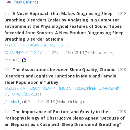
PlumX Metrics
15.
A Novel Approach that Makes Diagnosing Sleep
2019
Breathing Disorders Easier by Analyzing in a Computer
Environment the Physiological Features of Sound Tapes
Recorded from Snorers. A New Product Diagnosing Sleep
Breathing Disorder at Home
KAYABEKİR M.
,
YAĞANOĞLU M.
,
KÖSE C.
ACTA PHYSIOLOGICA
, cilt.227, ss.100, 2019 (SCI-Expanded,
Scopus)
16.
The Associations between Sleep Quality, Chronic
2018
Disorders andCognitive Functions in Male and Female
Elder Population inTurkey
KAYABEKİR M.
,
TOSUN TAŞAR P.
,
TİMUR Ö.
,
YILMAZ KİPER T.
,
KARAŞAHİN
Ö.
,
TOPALOĞLU ö.
, et al.
JSciMed
, cilt.3, ss.1-7, 2018 (Hakemli Dergi)
17.
The Importance of Posture and Gravity in the
2018
Pathophysiology of Obstructive Sleep Apnea “Because of
an Elephantiasis Case with Sleep Disordered Breathing”