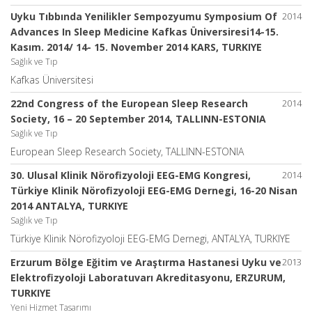
Uyku Tıbbında Yenilikler Sempozyumu Symposium Of
2014
Advances In Sleep Medicine Kafkas Üniversiresi14-15.
Kasım. 2014/ 14- 15. November 2014 KARS, TURKIYE
Sağlık ve Tıp
Kafkas Üniversitesi
22nd Congress of the European Sleep Research
2014
Society, 16 – 20 September 2014, TALLINN-ESTONIA
Sağlık ve Tıp
European Sleep Research Society, TALLINN-ESTONIA
30. Ulusal Klinik Nörofizyoloji EEG-EMG Kongresi,
2014
Türkiye Klinik Nörofizyoloji EEG-EMG Dernegi, 16-20 Nisan
2014 ANTALYA, TURKIYE
Sağlık ve Tıp
Türkiye Klinik Nörofizyoloji EEG-EMG Dernegi, ANTALYA, TURKIYE
Erzurum Bölge Eğitim ve Araştırma Hastanesi Uyku ve
2013
Elektrofizyoloji Laboratuvarı Akreditasyonu, ERZURUM,
TURKIYE
Yeni Hizmet Tasarımı