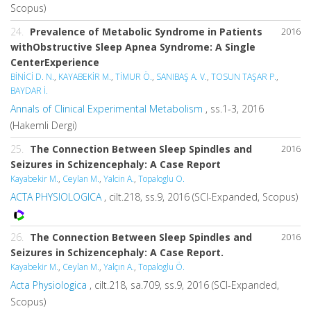
Scopus)
24.
Prevalence of Metabolic Syndrome in Patients
2016
withObstructive Sleep Apnea Syndrome: A Single
CenterExperience
BİNİCİ D. N.
,
KAYABEKİR M.
,
TİMUR Ö.
,
SANIBAŞ A. V.
,
TOSUN TAŞAR P.
,
BAYDAR İ.
Annals of Clinical Experimental Metabolism
, ss.1-3, 2016
(Hakemli Dergi)
25.
The Connection Between Sleep Spindles and
2016
Seizures in Schizencephaly: A Case Report
Kayabekir M.
,
Ceylan M.
,
Yalcin A.
,
Topaloglu O.
ACTA PHYSIOLOGICA
, cilt.218, ss.9, 2016 (SCI-Expanded, Scopus)
26.
The Connection Between Sleep Spindles and
2016
Seizures in Schizencephaly: A Case Report.
Kayabekir M.
,
Ceylan M.
,
Yalçın A.
,
Topaloglu Ö.
Acta Physiologica
, cilt.218, sa.709, ss.9, 2016 (SCI-Expanded,
Scopus)