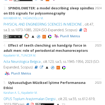
3.
SPINDILOMETER: a model describing sleep spindles
2024
on EEG signals for polysomnography
KAYABEKİR M.
,
YAĞANOĞLU M.
PHYSICAL AND ENGINEERING SCIENCES IN MEDICINE
, cilt.47,
sa.3, ss.1073-1085, 2024 (SCI-Expanded, Scopus)
PlumX Metrics
4.
Effect of teeth clenching on handgrip force in
2023
adult men: role of periodontal mechanoreceptors
Kayabekir M.
,
TUNCER M.
Acta Neurologica Belgica
, cilt.123, sa.5, ss.1945-1956, 2023 (SCI-
Expanded, Scopus)
PlumX Metrics
5.
Uykusuzluğun Müziksel İşitme Performansına
2023
Etkisi
Karahan A. S.
,
Kayabekir M.
OPUS Toplum Araştırmaları Dergisi
, cilt.20, sa.55, ss.612-619,
2023 (TRDizin)