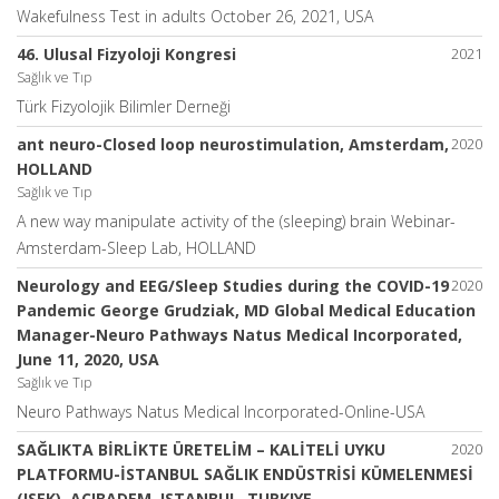
Wakefulness Test in adults October 26, 2021, USA
46. Ulusal Fizyoloji Kongresi
2021
Sağlık ve Tıp
Türk Fizyolojik Bilimler Derneği
ant neuro-Closed loop neurostimulation, Amsterdam,
2020
HOLLAND
Sağlık ve Tıp
A new way manipulate activity of the (sleeping) brain Webinar-
Amsterdam-Sleep Lab, HOLLAND
Neurology and EEG/Sleep Studies during the COVID-19
2020
Pandemic George Grudziak, MD Global Medical Education
Manager-Neuro Pathways Natus Medical Incorporated,
June 11, 2020, USA
Sağlık ve Tıp
Neuro Pathways Natus Medical Incorporated-Online-USA
SAĞLIKTA BİRLİKTE ÜRETELİM – KALİTELİ UYKU
2020
PLATFORMU-İSTANBUL SAĞLIK ENDÜSTRİSİ KÜMELENMESİ
(ISEK), ACIBADEM, ISTANBUL, TURKIYE