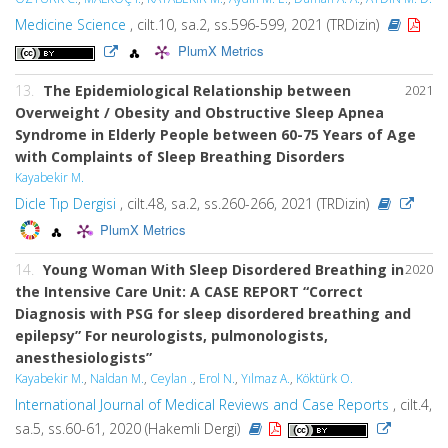
Medicine Science
, cilt.10, sa.2, ss.596-599, 2021 (TRDizin)
PlumX Metrics
13.
The Epidemiological Relationship between
2021
Overweight / Obesity and Obstructive Sleep Apnea
Syndrome in Elderly People between 60-75 Years of Age
with Complaints of Sleep Breathing Disorders
Kayabekir M.
Dicle Tıp Dergisi
, cilt.48, sa.2, ss.260-266, 2021 (TRDizin)
PlumX Metrics
14.
Young Woman With Sleep Disordered Breathing in
2020
the Intensive Care Unit: A CASE REPORT “Correct
Diagnosis with PSG for sleep disordered breathing and
epilepsy” For neurologists, pulmonologists,
anesthesiologists”
Kayabekir M.
,
Naldan M.
,
Ceylan .
,
Erol N.
,
Yılmaz A.
,
Köktürk O.
International Journal of Medical Reviews and Case Reports
, cilt.4,
sa.5, ss.60-61, 2020 (Hakemli Dergi)