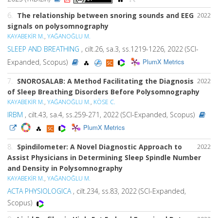
6.
The relationship between snoring sounds and EEG
2022
signals on polysomnography
KAYABEKİR M.
,
YAĞANOĞLU M.
SLEEP AND BREATHING
, cilt.26, sa.3, ss.1219-1226, 2022 (SCI-
PlumX Metrics
Expanded, Scopus)
7.
SNOROSALAB: A Method Facilitating the Diagnosis
2022
of Sleep Breathing Disorders Before Polysomnography
KAYABEKİR M.
,
YAĞANOĞLU M.
,
KÖSE C.
IRBM
, cilt.43, sa.4, ss.259-271, 2022 (SCI-Expanded, Scopus)
PlumX Metrics
8.
Spindilometer: A Novel Diagnostic Approach to
2022
Assist Physicians in Determining Sleep Spindle Number
and Density in Polysomnography
KAYABEKİR M.
,
YAĞANOĞLU M.
ACTA PHYSIOLOGICA
, cilt.234, ss.83, 2022 (SCI-Expanded,
Scopus)