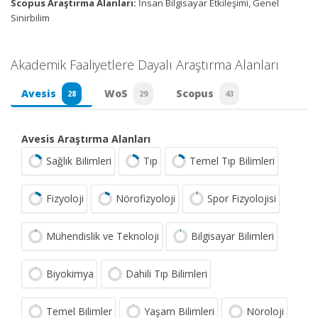
Scopus Araştırma Alanları:
İnsan Bilgisayar Etkileşimi, Genel
Sinirbilim
Akademik Faaliyetlere Dayalı Araştırma Alanları
Avesis
WoS
Scopus
28
29
43
Avesis Araştırma Alanları
Sağlık Bilimleri
Tıp
Temel Tıp Bilimleri
Fizyoloji
Nörofizyoloji
Spor Fizyolojisi
Mühendislik ve Teknoloji
Bilgisayar Bilimleri
Biyokimya
Dahili Tıp Bilimleri
Temel Bilimler
Yaşam Bilimleri
Nöroloji