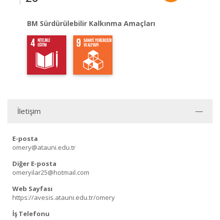
BM Sürdürülebilir Kalkınma Amaçları
İletişim
E-posta
omery@atauni.edu.tr
Diğer E-posta
omeryilar25@hotmail.com
Web Sayfası
https://avesis.atauni.edu.tr/omery
İş Telefonu