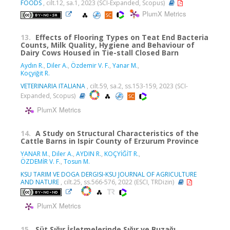
FOODS
, cilt.12, sa.1, 2023 (SCI-Expanded, Scopus)
PlumX Metrics
13.
Effects of Flooring Types on Teat End Bacteria
Counts, Milk Quality, Hygiene and Behaviour of
Dairy Cows Housed in Tie-stall Closed Barn
Aydın R.
,
Diler A.
,
Özdemir V. F.
,
Yanar M.
,
Koçyiğit R.
VETERINARIA ITALIANA
, cilt.59, sa.2, ss.153-159, 2023 (SCI-
Expanded, Scopus)
PlumX Metrics
14.
A Study on Structural Characteristics of the
Cattle Barns in Ispir County of Erzurum Province
YANAR M.
,
Diler A.
,
AYDIN R.
,
KOÇYİĞİT R.
,
ÖZDEMİR V. F.
,
Tosun M.
KSU TARIM VE DOGA DERGISI-KSU JOURNAL OF AGRICULTURE
AND NATURE
, cilt.25, ss.566-576, 2022 (ESCI, TRDizin)
PlumX Metrics
15.
Süt Sığır İşletmelerinde Sığır ve Buzağı