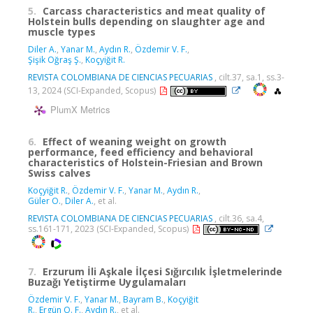
5.
Carcass characteristics and meat quality of
Holstein bulls depending on slaughter age and
muscle types
Diler A.
,
Yanar M.
,
Aydın R.
,
Özdemir V. F.
,
Şişik Oğraş Ş.
,
Koçyiğit R.
REVISTA COLOMBIANA DE CIENCIAS PECUARIAS
, cilt.37, sa.1, ss.3-
13, 2024 (SCI-Expanded, Scopus)
PlumX Metrics
6.
Effect of weaning weight on growth
performance, feed efficiency and behavioral
characteristics of Holstein-Friesian and Brown
Swiss calves
Koçyiğit R.
,
Özdemir V. F.
,
Yanar M.
,
Aydın R.
,
Güler O.
,
Diler A.
, et al.
REVISTA COLOMBIANA DE CIENCIAS PECUARIAS
, cilt.36, sa.4,
ss.161-171, 2023 (SCI-Expanded, Scopus)
7.
Erzurum İli Aşkale İlçesi Sığırcılık İşletmelerinde
Buzağı Yetiştirme Uygulamaları
Özdemir V. F.
,
Yanar M.
,
Bayram B.
,
Koçyiğit
R.
,
Ergün O. F.
,
Aydın R.
, et al.