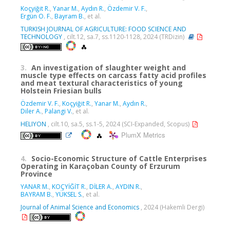
Koçyiğit R.
,
Yanar M.
,
Aydın R.
,
Özdemir V. F.
,
Ergün O. F.
,
Bayram B.
, et al.
TURKISH JOURNAL OF AGRICULTURE: FOOD SCIENCE AND
TECHNOLOGY
, cilt.12, sa.7, ss.1120-1128, 2024 (TRDizin)
3.
An investigation of slaughter weight and
muscle type effects on carcass fatty acid profiles
and meat textural characteristics of young
Holstein Friesian bulls
Özdemir V. F.
,
Koçyiğit R.
,
Yanar M.
,
Aydın R.
,
Diler A.
,
Palangi V.
, et al.
HELIYON
, cilt.10, sa.5, ss.1-5, 2024 (SCI-Expanded, Scopus)
PlumX Metrics
4.
Socio-Economic Structure of Cattle Enterprises
Operating in Karaçoban County of Erzurum
Province
YANAR M.
,
KOÇYİĞİT R.
,
DİLER A.
,
AYDIN R.
,
BAYRAM B.
,
YÜKSEL S.
, et al.
Journal of Animal Science and Economics
, 2024 (Hakemli Dergi)