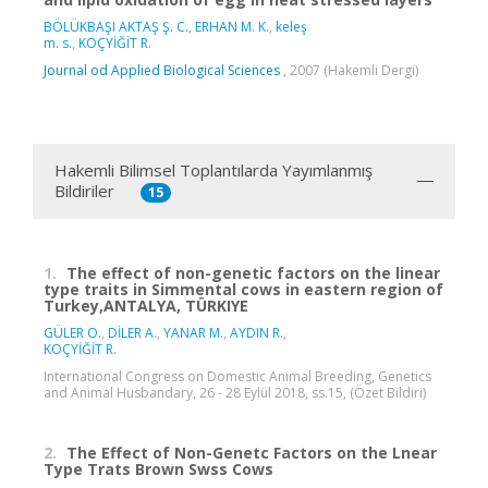
BÖLÜKBAŞI AKTAŞ Ş. C.
,
ERHAN M. K.
,
keleş
m. s.
,
KOÇYİĞİT R.
Journal od Applied Biological Sciences
, 2007 (Hakemli Dergi)
Hakemli Bilimsel Toplantılarda Yayımlanmış
Bildiriler
15
1.
The effect of non-genetic factors on the linear
type traits in Simmental cows in eastern region of
Turkey,ANTALYA, TÜRKIYE
GÜLER O.
,
DİLER A.
,
YANAR M.
,
AYDIN R.
,
KOÇYİĞİT R.
International Congress on Domestic Animal Breeding, Genetics
and Animal Husbandary, 26 - 28 Eylül 2018, ss.15, (Özet Bildiri)
2.
The Effect of Non-Genetc Factors on the Lnear
Type Trats Brown Swss Cows