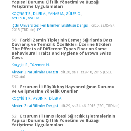
Yapısal Durumu Çiftlik Yönetimi ve Buzağı
Yetiştirme Uygulamaları
KOÇYİĞİT R.
,
DİLER A.
,
YANAR M.
,
GÜLER O.
,
AYDIN R.
,
AVCI M.
Iğdır Üniversitesi Fen Bilimleri Enstitüsü Dergisi
, cilt.5, ss.85-97,
2015 (TRDizin)
50.
Farklı Zemin Tiplerinin Esmer Sığırlarda Bazı
Davranış ve Temizlik Özellikleri Üzerine Etkileri
The Effects of Different Types Floor on Some
Behavioural Traits and Hygiene of Brown Swiss
Cows
Koçyiğit R.
,
Tüzemen N.
Alınteri Zirai Bilimler Dergisi
, cilt.28, sa.1, ss.9-18, 2015 (ESCI,
TRDizin)
51.
Erzurum İli Büyükbaş Hayvancılığının Durumu
ve Gelişmesine Yönelik Öneriler
KOÇYİĞİT R.
,
AYDIN R.
,
DİLER A.
Alınteri Zirai Bilimler Dergisi
, cilt.29, ss.34-46, 2015 (ESCI, TRDizin)
52.
Erzurum İli Hınıs İlçesi Sığırcılık İşletmelerinin
Yapısal Durumu Çiftlik Yönetimi ve Buzağı
Yetiştirme Uygulamaları