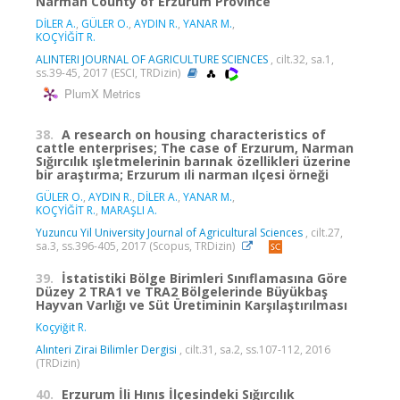
Narman County of Erzurum Province
DİLER A.
,
GÜLER O.
,
AYDIN R.
,
YANAR M.
,
KOÇYİĞİT R.
ALINTERI JOURNAL OF AGRICULTURE SCIENCES
, cilt.32, sa.1,
ss.39-45, 2017 (ESCI, TRDizin)
PlumX Metrics
38.
A research on housing characteristics of
cattle enterprises; The case of Erzurum, Narman
Sığırcılık ışletmelerinin barınak özellikleri üzerine
bir araştırma; Erzurum ıli narman ılçesi örneği
GÜLER O.
,
AYDIN R.
,
DİLER A.
,
YANAR M.
,
KOÇYİĞİT R.
,
MARAŞLI A.
Yuzuncu Yil University Journal of Agricultural Sciences
, cilt.27,
sa.3, ss.396-405, 2017 (Scopus, TRDizin)
39.
İstatistiki Bölge Birimleri Sınıflamasına Göre
Düzey 2 TRA1 ve TRA2 Bölgelerinde Büyükbaş
Hayvan Varlığı ve Süt Üretiminin Karşılaştırılması
Koçyiğit R.
Alınteri Zirai Bilimler Dergisi
, cilt.31, sa.2, ss.107-112, 2016
(TRDizin)
40.
Erzurum İli Hınıs İlçesindeki Sığırcılık