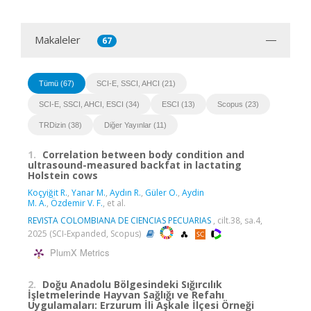
Makaleler
67
Tümü (67)
SCI-E, SSCI, AHCI (21)
SCI-E, SSCI, AHCI, ESCI (34)
ESCI (13)
Scopus (23)
TRDizin (38)
Diğer Yayınlar (11)
1.
Correlation between body condition and
ultrasound-measured backfat in lactating
Holstein cows
Koçyiğit R.
,
Yanar M.
,
Aydın R.
,
Güler O.
,
Aydin
M. A.
,
Özdemir V. F.
, et al.
REVISTA COLOMBIANA DE CIENCIAS PECUARIAS
, cilt.38, sa.4,
2025 (SCI-Expanded, Scopus)
PlumX Metrics
2.
Doğu Anadolu Bölgesindeki Sığırcılık
İşletmelerinde Hayvan Sağlığı ve Refahı
Uygulamaları: Erzurum İli Aşkale İlçesi Örneği