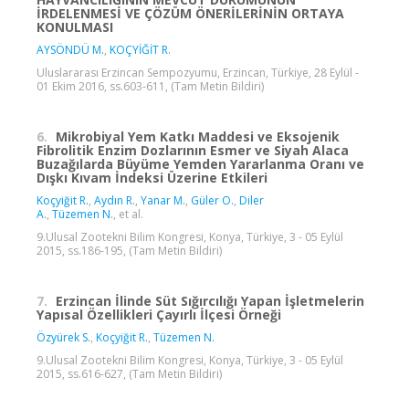
İRDELENMESİ VE ÇÖZÜM ÖNERİLERİNİN ORTAYA
KONULMASI
AYSÖNDÜ M.
,
KOÇYİĞİT R.
Uluslararası Erzincan Sempozyumu, Erzincan, Türkiye, 28 Eylül -
01 Ekim 2016, ss.603-611, (Tam Metin Bildiri)
6.
Mikrobiyal Yem Katkı Maddesi ve Eksojenik
Fibrolitik Enzim Dozlarının Esmer ve Siyah Alaca
Buzağılarda Büyüme Yemden Yararlanma Oranı ve
Dışkı Kıvam İndeksi Üzerine Etkileri
Koçyiğit R.
,
Aydın R.
,
Yanar M.
,
Güler O.
,
Diler
A.
,
Tüzemen N.
, et al.
9.Ulusal Zootekni Bilim Kongresi, Konya, Türkiye, 3 - 05 Eylül
2015, ss.186-195, (Tam Metin Bildiri)
7.
Erzincan İlinde Süt Sığırcılığı Yapan İşletmelerin
Yapısal Özellikleri Çayırlı İlçesi Örneği
Özyürek S.
,
Koçyiğit R.
,
Tüzemen N.
9.Ulusal Zootekni Bilim Kongresi, Konya, Türkiye, 3 - 05 Eylül
2015, ss.616-627, (Tam Metin Bildiri)