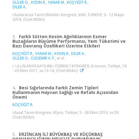
GÜLER O.
,
AYDIN R.
,
YANAR M.
,
KOÇYİĞİT R.
,
DİLER A.
Uluslararası Tarım Bilimleri Kongresi, VAN, TÜRKIYE, 9 - 12 Mayıs
2018, (Özet Bildiri)
3.
Farklı Sütten Kesim Ağırlıklarının Esmer
Buzağıların Büyüme Performansı, Yem Tüketimi ve
Bazı Davranış Özellikeri Üzerine Etkileri
KOÇYİĞİT R.
,
YANAR M.
,
AYDIN R.
,
DİLER A.
,
GÜLER O.
,
ÖZDEMİR V. F.
, et al.
I. ULUSLARASI KATILIMLI ÖĞRENCİ KONGRESİ, Erzurum, Türkiye, 18
- 20 Ekim 2017, ss.13-14, (Özet Bildiri)
4.
Besi Sığırlarında Farklı Zemin Tipleri
Kullanmanın Hayvan Sağlığı ve Refahı Açısından
Önemi
KOÇYİĞİT R.
Ulusal Tarım Kongresi, Afyon, Türkiye, 5 - 08 Ekim 2016, ss.59,
(Özet Bildiri)
5.
ERZİNCAN İLİ BÜYÜKBAŞ VE KÜÇÜKBAŞ
HAYVANCILIĞININ MEVCUT DURUMUNUN