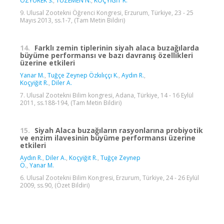
ÖZYÜREK S.
,
TÜZEMEN N.
,
KOÇYİĞİT R.
9. Ulusal Zootekni Öğrenci Kongresi, Erzurum, Türkiye, 23 - 25
Mayıs 2013, ss.1-7, (Tam Metin Bildiri)
14.
Farklı zemin tiplerinin siyah alaca buzağılarda
büyüme performansı ve bazı davranış özellikleri
üzerine etkileri
Yanar M.
,
Tuğçe Zeynep Özkılıççı K.
,
Aydın R.
,
Koçyiğit R.
,
Diler A.
7. Ulusal Zootekni Bilim kongresi, Adana, Türkiye, 14 - 16 Eylül
2011, ss.188-194, (Tam Metin Bildiri)
15.
Siyah Alaca buzağıların rasyonlarına probiyotik
ve enzim ilavesinin büyüme performansı üzerine
etkileri
Aydın R.
,
Diler A.
,
Koçyiğit R.
,
Tuğçe Zeynep
Ö.
,
Yanar M.
6. Ulusal Zootekni Bilim Kongresi, Erzurum, Türkiye, 24 - 26 Eylül
2009, ss.90, (Özet Bildiri)