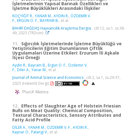
İşletmelerinin Yapısal Barınak Özellikleri ve
İşletme Büyüklükleri Arasındaki İlişkiler
KOÇYİĞİT R.
,
YANAR M.
,
AYDIN R.
,
ÖZDEMİR V.
F.
,
ERGÜN O. F.
,
BAYRAM B.
, et al.
BAHRİ DAĞDAŞ Hayvancılık Araştırma Dergisi
, cilt.12, sa.1, ss.38-
49, 2023 (TRDizin)
11.
Sığırcılık İşletmelerinde İşletme Büyüklüğü ve
Yetiştiricilerin Eğitim Durumlarının Çiftlik
Uygulamaları Üzerine Etkileri: Erzurum İli Aşkale
İlçesi Örneği
Aydın R.
,
Bayram B.
,
Ergün O. F.
,
Özdemir V.
F.
,
Diler A.
,
Yanar M.
, et al.
Journal of Animal Science and Economics
, cilt.2, sa.1, ss.29-37,
2023 (Hakemli Dergi)
PlumX Metrics
12.
Effects of Slaughter Age of Holstein Friesian
Bulls on Meat Quality: Chemical Composition,
Textural Characteristics, Sensory Attributes and
Fatty Acid Profile
DİLER A.
,
YANAR M.
,
ÖZDEMİR V. F.
,
AYDIN R.
,
Kaynar O.
,
Palangi V.
, et al.