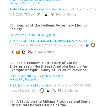
Özdemir V. F.
,
Tosun M.
Atatürk Üniversitesi Ziraat Fakültesi Dergisi,
, cilt.53, sa.2, ss.105-
PlumX Metrics
113, 2022 (TRDizin)
21.
Journal of the Hellenic Veterinary Medical
Society
Özdemir V. F.
,
Yanar M.
,
Koçyiğit R.
JOURNAL OF THE HELLENIC VETERINARY MEDICAL SOCIETY
,
cilt.73, sa.2, ss.3905-3912, 2022 (SCI-Expanded, Scopus)
PlumX Metrics
22.
Socio-Economic Structure of Cattle
Enterprises in Northeast Anatolia Region: An
Example of İspir County of Erzurum Province
Diler A.
,
Özdemir V. F.
,
Aydın R.
,
Yanar M.
,
Koçyiğit R.
,
Tosun M.
Black Sea Journal of Agriculture
, cilt.5, sa.2, ss.150-159, 2022
PlumX Metrics
(Hakemli Dergi)
23.
A Study on the Milking Practices and Some
Structural Characteristics of the