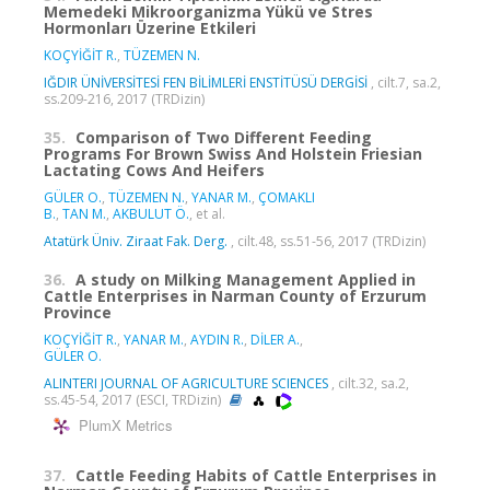
Memedeki Mikroorganizma Yükü ve Stres
Hormonları Üzerine Etkileri
KOÇYİĞİT R.
,
TÜZEMEN N.
IĞDIR ÜNİVERSİTESİ FEN BİLİMLERİ ENSTİTÜSÜ DERGİSİ
, cilt.7, sa.2,
ss.209-216, 2017 (TRDizin)
35.
Comparison of Two Different Feeding
Programs For Brown Swiss And Holstein Friesian
Lactating Cows And Heifers
GÜLER O.
,
TÜZEMEN N.
,
YANAR M.
,
ÇOMAKLI
B.
,
TAN M.
,
AKBULUT Ö.
, et al.
Atatürk Üniv. Ziraat Fak. Derg.
, cilt.48, ss.51-56, 2017 (TRDizin)
36.
A study on Milking Management Applied in
Cattle Enterprises in Narman County of Erzurum
Province
KOÇYİĞİT R.
,
YANAR M.
,
AYDIN R.
,
DİLER A.
,
GÜLER O.
ALINTERI JOURNAL OF AGRICULTURE SCIENCES
, cilt.32, sa.2,
ss.45-54, 2017 (ESCI, TRDizin)
PlumX Metrics
37.
Cattle Feeding Habits of Cattle Enterprises in