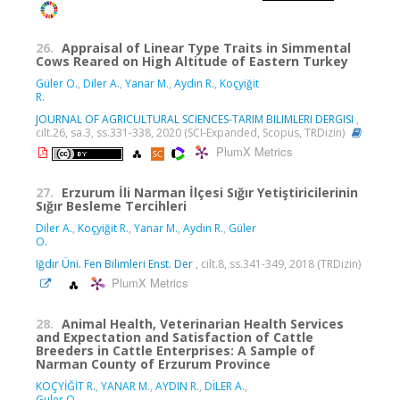
26.
Appraisal of Linear Type Traits in Simmental
Cows Reared on High Altitude of Eastern Turkey
Güler O.
,
Diler A.
,
Yanar M.
,
Aydın R.
,
Koçyiğit
R.
JOURNAL OF AGRICULTURAL SCIENCES-TARIM BILIMLERI DERGISI
,
cilt.26, sa.3, ss.331-338, 2020 (SCI-Expanded, Scopus, TRDizin)
PlumX Metrics
27.
Erzurum İli Narman İlçesi Sığır Yetiştiricilerinin
Sığır Besleme Tercihleri
Diler A.
,
Koçyiğit R.
,
Yanar M.
,
Aydın R.
,
Güler
O.
Iğdır Üni. Fen Bilimleri Enst. Der
, cilt.8, ss.341-349, 2018 (TRDizin)
PlumX Metrics
28.
Animal Health, Veterinarian Health Services
and Expectation and Satisfaction of Cattle
Breeders in Cattle Enterprises: A Sample of
Narman County of Erzurum Province
KOÇYİĞİT R.
,
YANAR M.
,
AYDIN R.
,
DİLER A.
,
Guler O.