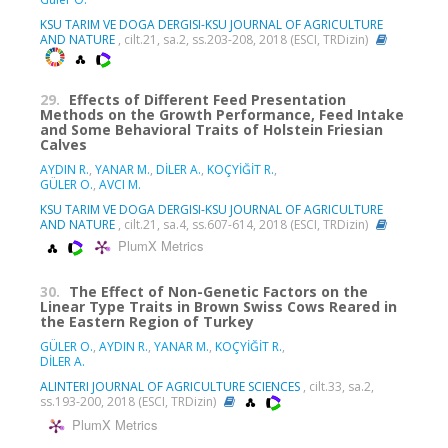
KSU TARIM VE DOGA DERGISI-KSU JOURNAL OF AGRICULTURE
AND NATURE
, cilt.21, sa.2, ss.203-208, 2018 (ESCI, TRDizin)
29.
Effects of Different Feed Presentation
Methods on the Growth Performance, Feed Intake
and Some Behavioral Traits of Holstein Friesian
Calves
AYDIN R.
,
YANAR M.
,
DİLER A.
,
KOÇYİĞİT R.
,
GÜLER O.
,
AVCI M.
KSU TARIM VE DOGA DERGISI-KSU JOURNAL OF AGRICULTURE
AND NATURE
, cilt.21, sa.4, ss.607-614, 2018 (ESCI, TRDizin)
PlumX Metrics
30.
The Effect of Non-Genetic Factors on the
Linear Type Traits in Brown Swiss Cows Reared in
the Eastern Region of Turkey
GÜLER O.
,
AYDIN R.
,
YANAR M.
,
KOÇYİĞİT R.
,
DİLER A.
ALINTERI JOURNAL OF AGRICULTURE SCIENCES
, cilt.33, sa.2,
ss.193-200, 2018 (ESCI, TRDizin)
PlumX Metrics