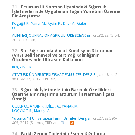
31.
Erzurum İli Narman İlçesindeki Sığırcılık
İşletmelerinde Uygulanan Sağım Yönetimi Üzerine
Bir Araştırma
Koçyiğit R.
,
Yanar M.
,
Aydın R.
,
Diler A.
,
Güler
O.
ALINTERI JOURNAL OF AGRICULTURE SCIENCES
, cilt.32, ss.45-54,
2017 (TRDizin)
32.
Süt Sığırlarında Vücut Kondisyon Skorunun
(VKS) Belirlenmesi ve Sırt Yağ Kalınlığının
Ölçülmesinde Ultrason Kullanımı
KOÇYİĞİT R.
ATATÜRK ÜNİVERSİTESİ ZİRAAT FAKÜLTESİ DERGİSİ
, cilt.48, sa.2,
ss.139-144, 2017 (TRDizin)
33.
Sığırcılık İşletmelerinin Barınak Özellikleri
Üzerine Bir Araştırma Erzurum İli Narman İlçesi
Örneği
GÜLER O.
,
AYDIN R.
,
DİLER A.
,
YANAR M.
,
KOÇYİĞİT R.
,
Maraşlı A.
Yüzüncü Yıl Üniversitesi Tarım Bilimleri Dergisi
, cilt.27, ss.396-
405, 2017 (Scopus, TRDizin)
34.
Farklı Zemin Tiplerinin Esmer Sığırlarda