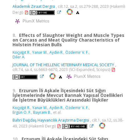
Akademik Ziraat Dergisi
, cilt.12, sa.2, ss.279-288, 2023 (Hakemli
Dergi)
PlumX Metrics
8.
Effects of Slaughter Weight and Muscle Types
on Carcass and Meat Quality Characteristics of
Holstein Friesian Bulls
Koçyiğit R.
,
Yanar M.
,
Aydın R.
,
Özdemir V. F.
,
Diler A.
JOURNAL OF THE HELLENIC VETERINARY MEDICAL SOCIETY
,
cilt.74, sa.4, ss.6663-6670, 2023 (SCI-Expanded, Scopus)
PlumX Metrics
9.
Erzurum İli Aşkale İlçesindeki Süt Sığırı
İşletmelerinde Mevcut Barınak Yapısal Özellikleri
ile İşletme Büyüklükleri Arasındaki İlişkiler
Koçyiğit R.
,
Yanar M.
,
Aydın R.
,
Özdemir V. F.
,
Ergün O. F.
,
Bayram B.
, et al.
Bahri Dağdaş Hayvancılık Araştırma Dergisi
, cilt.1, sa.12, ss.38-
49, 2023 (Hakemli Dergi)
10.
Erzurum İli Aşkale İlçesindeki Süt Sığırı