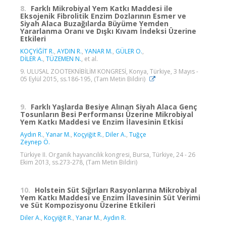
8.
Farklı Mikrobiyal Yem Katkı Maddesi ile
Eksojenik Fibrolitik Enzim Dozlarının Esmer ve
Siyah Alaca Buzağılarda Büyüme Yemden
Yararlanma Oranı ve Dışkı Kıvam İndeksi Üzerine
Etkileri
KOÇYİĞİT R.
,
AYDIN R.
,
YANAR M.
,
GÜLER O.
,
DİLER A.
,
TÜZEMEN N.
, et al.
9. ULUSAL ZOOTEKNİBİLİM KONGRESİ, Konya, Türkiye, 3 Mayıs -
05 Eylül 2015, ss.186-195, (Tam Metin Bildiri)
9.
Farklı Yaşlarda Besiye Alınan Siyah Alaca Genç
Tosunların Besi Performansı Üzerine Mikrobiyal
Yem Katkı Maddesi ve Enzim İlavesinin Etkisi
Aydın R.
,
Yanar M.
,
Koçyiğit R.
,
Diler A.
,
Tuğçe
Zeynep Ö.
Türkiye II. Organik hayvancılık kongresi, Bursa, Türkiye, 24 - 26
Ekim 2013, ss.273-278, (Tam Metin Bildiri)
10.
Holstein Süt Sığırları Rasyonlarına Mikrobiyal
Yem Katkı Maddesi ve Enzim İlavesinin Süt Verimi
ve Süt Kompozisyonu Üzerine Etkileri
Diler A.
,
Koçyiğit R.
,
Yanar M.
,
Aydın R.