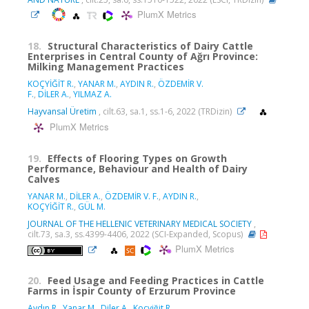
PlumX Metrics
18.
Structural Characteristics of Dairy Cattle
Enterprises in Central County of Ağrı Province:
Milking Management Practices
KOÇYİĞİT R.
,
YANAR M.
,
AYDIN R.
,
ÖZDEMİR V.
F.
,
DİLER A.
,
YILMAZ A.
Hayvansal Üretim
, cilt.63, sa.1, ss.1-6, 2022 (TRDizin)
PlumX Metrics
19.
Effects of Flooring Types on Growth
Performance, Behaviour and Health of Dairy
Calves
YANAR M.
,
DİLER A.
,
ÖZDEMİR V. F.
,
AYDIN R.
,
KOÇYİĞİT R.
,
GÜL M.
JOURNAL OF THE HELLENIC VETERINARY MEDICAL SOCIETY
,
cilt.73, sa.3, ss.4399-4406, 2022 (SCI-Expanded, Scopus)
PlumX Metrics
20.
Feed Usage and Feeding Practices in Cattle
Farms in İspir County of Erzurum Province
Aydın R.
,
Yanar M.
,
Diler A.
,
Koçyiğit R.
,