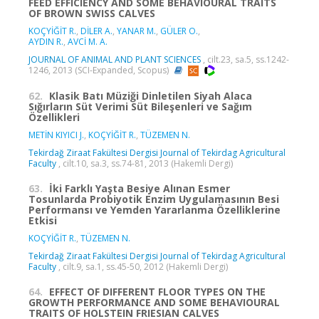
FEED EFFICIENCY AND SOME BEHAVIOURAL TRAITS
OF BROWN SWISS CALVES
KOÇYİĞİT R.
,
DİLER A.
,
YANAR M.
,
GÜLER O.
,
AYDIN R.
,
AVCİ M. A.
JOURNAL OF ANIMAL AND PLANT SCIENCES
, cilt.23, sa.5, ss.1242-
1246, 2013 (SCI-Expanded, Scopus)
62.
Klasik Batı Müziği Dinletilen Siyah Alaca
Sığırların Süt Verimi Süt Bileşenleri ve Sağım
Özellikleri
METİN KIYICI J.
,
KOÇYİĞİT R.
,
TÜZEMEN N.
Tekirdağ Ziraat Fakültesi Dergisi Journal of Tekirdag Agricultural
Faculty
, cilt.10, sa.3, ss.74-81, 2013 (Hakemli Dergi)
63.
İki Farklı Yaşta Besiye Alınan Esmer
Tosunlarda Probiyotik Enzim Uygulamasının Besi
Performansı ve Yemden Yararlanma Özelliklerine
Etkisi
KOÇYİĞİT R.
,
TÜZEMEN N.
Tekirdağ Ziraat Fakültesi Dergisi Journal of Tekirdag Agricultural
Faculty
, cilt.9, sa.1, ss.45-50, 2012 (Hakemli Dergi)
64.
EFFECT OF DIFFERENT FLOOR TYPES ON THE
GROWTH PERFORMANCE AND SOME BEHAVIOURAL
TRAITS OF HOLSTEIN FRIESIAN CALVES