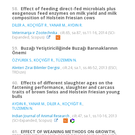
58.
Effect of feeding direct-fed microbials plus
exogenous feed enzymes on milk yield and milk
composition of Holstein Friesian cows
DİLER A.
,
KOÇYİĞİT R.
,
YANAR M.
,
AYDIN R.
Veterinarija ir Zootechnika
, cilt.65, sa.87, ss.11-16, 2014 (SCI-
Expanded, Scopus)
59.
Buzağı Yetiştiriciliğinde Buzağı Barınaklarının
Önemi
ÖZYÜREK S.
,
KOÇYİĞİT R.
,
TÜZEMEN N.
Alınteri Zirai Bilimler Dergisi
, cilt.24, sa.1, ss.46-52, 2013 (ESCI,
TRDizin)
60.
Effects of different slaughter ages on the
fattening performance, slaughter and carcass
traits of brown Swiss and Holstein Friesian young
bulls
AYDIN R.
,
YANAR M.
,
DİLER A.
,
KOÇYİĞİT R.
,
TUZEMEN N.
Indian Journal of Animal Research
, cilt.47, sa.1, ss.10-16, 2013
(SCI-Expanded, Scopus)
61.
EFFECT OF WEANING METHODS ON GROWTH,