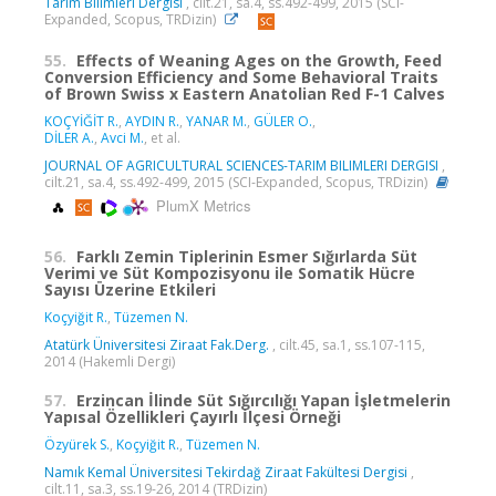
Tarim Bilimleri Dergisi
, cilt.21, sa.4, ss.492-499, 2015 (SCI-
Expanded, Scopus, TRDizin)
55.
Effects of Weaning Ages on the Growth, Feed
Conversion Efficiency and Some Behavioral Traits
of Brown Swiss x Eastern Anatolian Red F-1 Calves
KOÇYİĞİT R.
,
AYDIN R.
,
YANAR M.
,
GÜLER O.
,
DİLER A.
,
Avci M.
, et al.
JOURNAL OF AGRICULTURAL SCIENCES-TARIM BILIMLERI DERGISI
,
cilt.21, sa.4, ss.492-499, 2015 (SCI-Expanded, Scopus, TRDizin)
PlumX Metrics
56.
Farklı Zemin Tiplerinin Esmer Sığırlarda Süt
Verimi ve Süt Kompozisyonu ile Somatik Hücre
Sayısı Üzerine Etkileri
Koçyiğit R.
,
Tüzemen N.
Atatürk Üniversitesi Ziraat Fak.Derg.
, cilt.45, sa.1, ss.107-115,
2014 (Hakemli Dergi)
57.
Erzincan İlinde Süt Sığırcılığı Yapan İşletmelerin
Yapısal Özellikleri Çayırlı İlçesi Örneği
Özyürek S.
,
Koçyiğit R.
,
Tüzemen N.
Namık Kemal Üniversitesi Tekirdağ Ziraat Fakültesi Dergisi
,
cilt.11, sa.3, ss.19-26, 2014 (TRDizin)