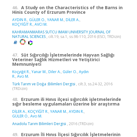
46.
A Study on the Characteristics of the Barns in
Hinis County of Erzurum Province
AYDIN R.
,
GÜLER O.
,
YANAR M.
,
DİLER A.
,
KOÇYİĞİT R.
,
AVCI M.
KAHRAMANMARAS SUTCU IMAM UNIVERSITY JOURNAL OF
NATURAL SCIENCES
, cilt.19, sa.1, ss.98-110, 2016 (ESCI, TRDizin)
47.
Süt Sığırcılığı İşletmelerinde Hayvan Sağlığı
Veteriner Sağlık Hizmetleri ve Yetiştirici
Memnuniyeti
Koçyiğit R.
,
Yanar M.
,
Diler A.
,
Güler O.
,
Aydın
R.
,
Avcı M.
Türk Tarım ve Doğa :Bilimleri Dergisi
, cilt.3, ss.24-32, 2016
(TRDizin)
48.
Erzurum ili Hınıs ilçesi sığırcılık işletmelerinde
sığır besleme uygulamaları üzerine bir araştırma
DİLER A.
,
KOÇYİĞİT R.
,
YANAR M.
,
AYDIN R.
,
GÜLER O.
,
Avcı M.
Anadolu Tarım Bilimleri Dergisi
, 2016 (TRDizin)
49.
Erzurum İli Hınıs İlçesi Sığırcılık İşletmelerinin