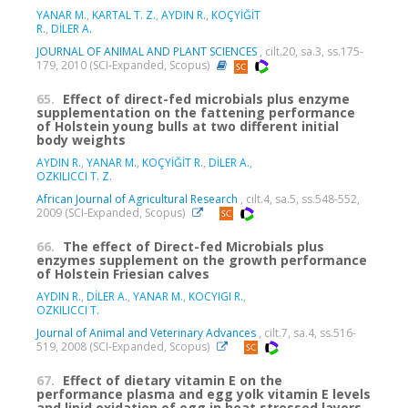
YANAR M.
,
KARTAL T. Z.
,
AYDIN R.
,
KOÇYİĞİT
R.
,
DİLER A.
JOURNAL OF ANIMAL AND PLANT SCIENCES
, cilt.20, sa.3, ss.175-
179, 2010 (SCI-Expanded, Scopus)
65.
Effect of direct-fed microbials plus enzyme
supplementation on the fattening performance
of Holstein young bulls at two different initial
body weights
AYDIN R.
,
YANAR M.
,
KOÇYİĞİT R.
,
DİLER A.
,
OZKILICCI T. Z.
African Journal of Agricultural Research
, cilt.4, sa.5, ss.548-552,
2009 (SCI-Expanded, Scopus)
66.
The effect of Direct-fed Microbials plus
enzymes supplement on the growth performance
of Holstein Friesian calves
AYDIN R.
,
DİLER A.
,
YANAR M.
,
KOCYIGI R.
,
OZKILICCI T.
Journal of Animal and Veterinary Advances
, cilt.7, sa.4, ss.516-
519, 2008 (SCI-Expanded, Scopus)
67.
Effect of dietary vitamin E on the
performance plasma and egg yolk vitamin E levels
and lipid oxidation of egg in heat stressed layers