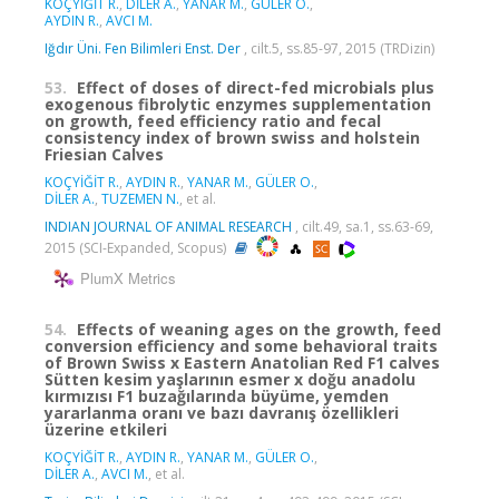
KOÇYİĞİT R.
,
DİLER A.
,
YANAR M.
,
GÜLER O.
,
AYDIN R.
,
AVCI M.
Iğdır Üni. Fen Bilimleri Enst. Der
, cilt.5, ss.85-97, 2015 (TRDizin)
53.
Effect of doses of direct-fed microbials plus
exogenous fibrolytic enzymes supplementation
on growth, feed efficiency ratio and fecal
consistency index of brown swiss and holstein
Friesian Calves
KOÇYİĞİT R.
,
AYDIN R.
,
YANAR M.
,
GÜLER O.
,
DİLER A.
,
TUZEMEN N.
, et al.
INDIAN JOURNAL OF ANIMAL RESEARCH
, cilt.49, sa.1, ss.63-69,
2015 (SCI-Expanded, Scopus)
PlumX Metrics
54.
Effects of weaning ages on the growth, feed
conversion efficiency and some behavioral traits
of Brown Swiss x Eastern Anatolian Red F1 calves
Sütten kesim yaşlarının esmer x doğu anadolu
kırmızısı F1 buzağılarında büyüme, yemden
yararlanma oranı ve bazı davranış özellikleri
üzerine etkileri
KOÇYİĞİT R.
,
AYDIN R.
,
YANAR M.
,
GÜLER O.
,
DİLER A.
,
AVCI M.
, et al.