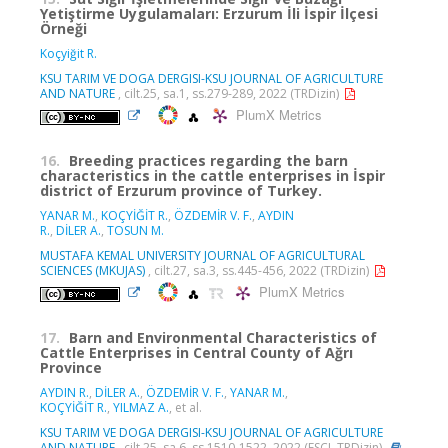
Yetiştirme Uygulamaları: Erzurum İli İspir İlçesi
Örneği
Koçyiğit R.
KSU TARIM VE DOGA DERGISI-KSU JOURNAL OF AGRICULTURE
AND NATURE
, cilt.25, sa.1, ss.279-289, 2022 (TRDizin)
PlumX Metrics
16.
Breeding practices regarding the barn
characteristics in the cattle enterprises in İspir
district of Erzurum province of Turkey.
YANAR M.
,
KOÇYİĞİT R.
,
ÖZDEMİR V. F.
,
AYDIN
R.
,
DİLER A.
,
TOSUN M.
MUSTAFA KEMAL UNIVERSITY JOURNAL OF AGRICULTURAL
SCIENCES (MKUJAS)
, cilt.27, sa.3, ss.445-456, 2022 (TRDizin)
PlumX Metrics
17.
Barn and Environmental Characteristics of
Cattle Enterprises in Central County of Ağrı
Province
AYDIN R.
,
DİLER A.
,
ÖZDEMİR V. F.
,
YANAR M.
,
KOÇYİĞİT R.
,
YILMAZ A.
, et al.
KSU TARIM VE DOGA DERGISI-KSU JOURNAL OF AGRICULTURE
AND NATURE
, cilt.25, sa.6, ss.1510-1522, 2022 (ESCI, TRDizin)