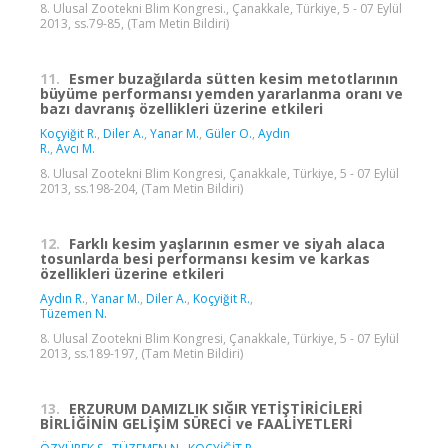
8. Ulusal Zootekni Blim Kongresi., Çanakkale, Türkiye, 5 - 07 Eylül
2013, ss.79-85, (Tam Metin Bildiri)
11.
Esmer buzağılarda sütten kesim metotlarının
büyüme performansı yemden yararlanma oranı ve
bazı davranış özellikleri üzerine etkileri
Koçyiğit R.
,
Diler A.
,
Yanar M.
,
Güler O.
,
Aydın
R.
,
Avcı M.
8. Ulusal Zootekni Blim Kongresi, Çanakkale, Türkiye, 5 - 07 Eylül
2013, ss.198-204, (Tam Metin Bildiri)
12.
Farklı kesim yaşlarının esmer ve siyah alaca
tosunlarda besi performansı kesim ve karkas
özellikleri üzerine etkileri
Aydın R.
,
Yanar M.
,
Diler A.
,
Koçyiğit R.
,
Tüzemen N.
8. Ulusal Zootekni Blim Kongresi, Çanakkale, Türkiye, 5 - 07 Eylül
2013, ss.189-197, (Tam Metin Bildiri)
13.
ERZURUM DAMIZLIK SIĞIR YETİŞTİRİCİLERİ
BİRLİĞİNİN GELİŞİM SÜRECİ ve FAALİYETLERİ