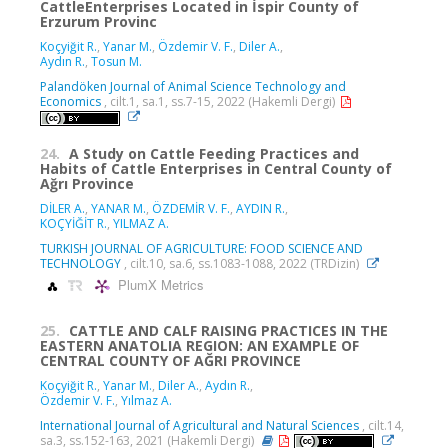
CattleEnterprises Located in İspir County of
Erzurum Provinc
Koçyiğit R.
,
Yanar M.
,
Özdemir V. F.
,
Diler A.
,
Aydın R.
,
Tosun M.
Palandöken Journal of Animal Science Technology and
Economics
, cilt.1, sa.1, ss.7-15, 2022 (Hakemli Dergi)
24.
A Study on Cattle Feeding Practices and
Habits of Cattle Enterprises in Central County of
Ağrı Province
DİLER A.
,
YANAR M.
,
ÖZDEMİR V. F.
,
AYDIN R.
,
KOÇYİĞİT R.
,
YILMAZ A.
TURKISH JOURNAL OF AGRICULTURE: FOOD SCIENCE AND
TECHNOLOGY
, cilt.10, sa.6, ss.1083-1088, 2022 (TRDizin)
PlumX Metrics
25.
CATTLE AND CALF RAISING PRACTICES IN THE
EASTERN ANATOLIA REGION: AN EXAMPLE OF
CENTRAL COUNTY OF AĞRI PROVINCE
Koçyiğit R.
,
Yanar M.
,
Diler A.
,
Aydın R.
,
Özdemir V. F.
,
Yılmaz A.
International Journal of Agricultural and Natural Sciences
, cilt.14,
sa.3, ss.152-163, 2021 (Hakemli Dergi)