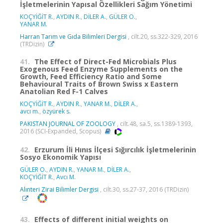
İşletmelerinin Yapısal Özellikleri Sağım Yönetimi
KOÇYİĞİT R.
,
AYDIN R.
,
DİLER A.
,
GÜLER O.
,
YANAR M.
Harran Tarım ve Gıda Bilimleri Dergisi
, cilt.20, ss.322-329, 2016
(TRDizin)
41.
The Effect of Direct-Fed Microbials Plus
Exogenous Feed Enzyme Supplements on the
Growth, Feed Efficiency Ratio and Some
Behavioural Traits of Brown Swiss x Eastern
Anatolian Red F-1 Calves
KOÇYİĞİT R.
,
AYDIN R.
,
YANAR M.
,
DİLER A.
,
avcı m.
,
özyürek s.
PAKISTAN JOURNAL OF ZOOLOGY
, cilt.48, sa.5, ss.1389-1393,
2016 (SCI-Expanded, Scopus)
42.
Erzurum İli Hınıs İlçesi Sığırcılık İşletmelerinin
Sosyo Ekonomik Yapısı
GÜLER O.
,
AYDIN R.
,
YANAR M.
,
DİLER A.
,
KOÇYİĞİT R.
,
Avcı M.
Alınteri Zirai Bilimler Dergisi
, cilt.30, ss.27-37, 2016 (TRDizin)
43.
Effects of different initial weights on