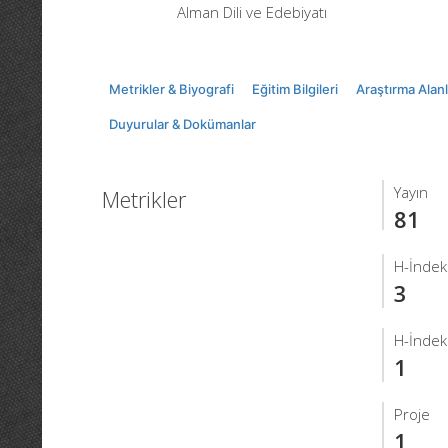
Alman Dili ve Edebiyatı
Metrikler & Biyografi
Eğitim Bilgileri
Araştırma Alanl
Duyurular & Dokümanlar
Yayın
Metrikler
81
H-İndek
3
H-İndeks
1
Proje
1