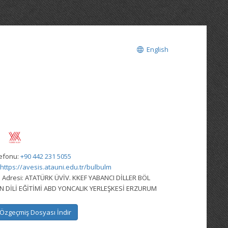
English
lefonu:
+90 442 231 5055
https://avesis.atauni.edu.tr/bulbulm
 Adresi:
ATATÜRK ÜVİV. KKEF YABANCI DİLLER BÖL
N DİLİ EĞİTİMİ ABD YONCALIK YERLEŞKESİ ERZURUM
Özgeçmiş Dosyası İndir