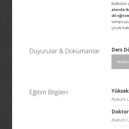
Bülbülün ç
alanda ik
dil eğiti
sempozyum
çocuk bab
Duyurular & Dokümanlar
Ders D
Materi
Eğitim Bilgileri
Yüksek
Atatürk Ü
Doktor
Atatürk Ü