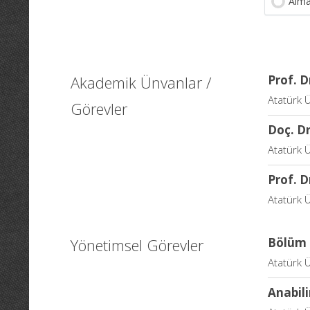
Alma
Akademik Ünvanlar /
Prof. D
Atatürk Ü
Görevler
Doç. Dr
Atatürk Ü
Prof. D
Atatürk Ü
Yönetimsel Görevler
Bölüm 
Atatürk Ü
Anabil