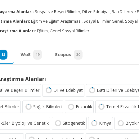
aştırma Alanları:
Sosyal ve Beşeri Bilimler, Dil ve Edebiyat, Batı Dilleri ve 
tırma Alanları:
Eğitim Ve Eğitim Araştırması, Sosyal Bilimler Genel, Sosyal 
raştırma Alanları:
Eğitim, Genel Sosyal Bilimler
WoS
Scopus
18
19
30
Araştırma Alanları
al ve Beşeri Bilimler
Dil ve Edebiyat
Batı Dilleri ve Edebiya
l Bilimler
Sağlık Bilimleri
Eczacılık
Temel Eczacılık B
küler Biyoloji ve Genetik
Sitogenetik
Kimya
Biyok