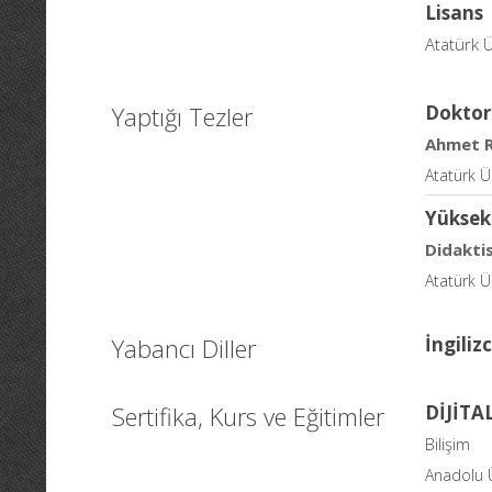
Lisans
Atatürk Ü
Yaptığı Tezler
Doktor
Ahmet R
Atatürk Ün
Yüksek
Didakti
Atatürk Ün
Yabancı Diller
İngiliz
Sertifika, Kurs ve Eğitimler
DİJİT
Bilişim
Anadolu Ü