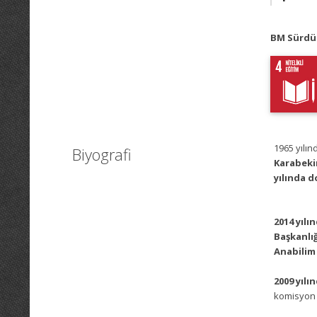
BM Sürdür
1965 yılı
Biyografi
Karabekir
yılında d
2014 yıl
Başkanlığ
Anabilim 
2009 yılı
komisyon 