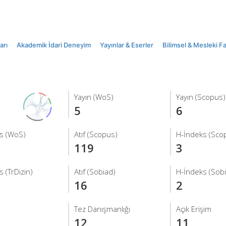
arı
Akademik İdari Deneyim
Yayınlar & Eserler
Bilimsel & Mesleki Fa
Yayın (WoS)
Yayın (Scopus)
5
6
s (WoS)
Atıf (Scopus)
H-İndeks (Sco
119
3
 (TrDizin)
Atıf (Sobiad)
H-İndeks (Sob
16
2
Tez Danışmanlığı
Açık Erişim
12
11