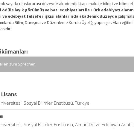
ok sayıda uluslararası düzeyde akademik kitap, makale bildiri ve bilimsel
i ödüle layık görülmüş ve batı edebiyatları ile Türk edebiyatı alanınd
mi ve edebiyat felsefe ilişkisi alanlarında akademik düzeyde
çalışmala
larda Bilim, Danışma ve Düzenleme Kurulu Üyeliği yapmıştır. Alan eğitimi ü
asıdır.
ökümanları
alien zum Sprechen
 Lisans
niversitesi, Sosyal Bilimler Enstitüsü, Türkiye
a
niversitesi, Sosyal Bilimler Enstitüsü, Alman Dili ve Edebiyatı Anabil