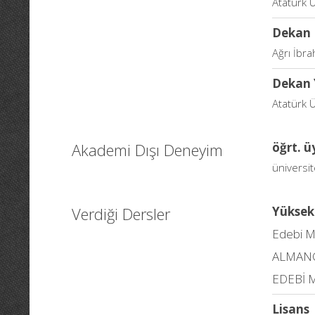
Atatürk Ü
Dekan
Ağrı İbra
Dekan 
Atatürk Ü
Akademi Dışı Deneyim
öğrt. ü
üniversit
Verdiği Dersler
Yüksek
Edebi Me
ALMANC
EDEBİ 
Lisans