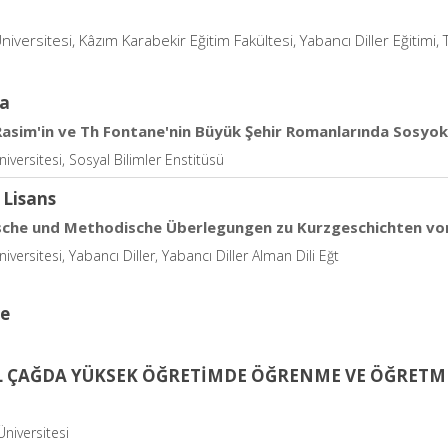
niversitesi, Kâzım Karabekir Eğitim Fakültesi, Yabancı Diller Eğitimi, 
a
asim'in ve Th Fontane'nin Büyük Şehir Romanlarında Sosyo
iversitesi, Sosyal Bilimler Enstitüsü
 Lisans
sche und Methodische Überlegungen zu Kurzgeschichten von
iversitesi, Yabancı Diller, Yabancı Diller Alman Dili Eğt
ce
AL ÇAĞDA YÜKSEK ÖĞRETİMDE ÖĞRENME VE ÖĞRETM
niversitesi