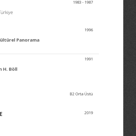
1983 - 1987
Türkiye
1996
kültürel Panorama
1991
 H. Böll
B2 Orta Üstü
2019
E