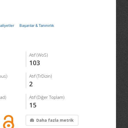
aliyetler
Başarılar & Tanınırlık
Atıf (WoS)
103
pus)
Atıf (TrDizin)
2
iad)
Atıf (Diğer Toplam)
15
Daha fazla metrik