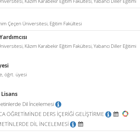
niversitesi, Kâzım Karabekir Eğitim Fakültesi, Yabancı Diller Eğitimi
him Çeçen Üniversitesi, Eğitim Fakültesi
Yardımcısı
niversitesi, Kâzım Karabekir Eğitim Fakültesi, Yabancı Diller Eğitimi
yesi
e, öğrt. üyesi
 Lisans
tinlerde Dil İncelemesi
A ÖĞRETİMİNDE DERS İÇERİĞİ GELİŞTİRME
METİNLERDE DİL İNCELEMESİ