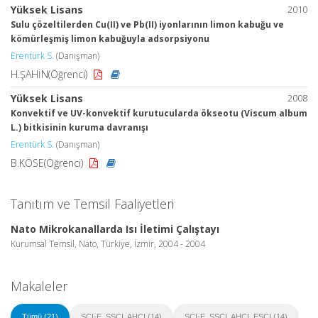
Yüksek Lisans
2010
Sulu çözeltilerden Cu(II) ve Pb(II) iyonlarının limon kabuğu ve
kömürleşmiş limon kabuğuyla adsorpsiyonu
Erentürk S.
(Danışman)
H.ŞAHİN(Öğrenci)
Yüksek Lisans
2008
Konvektif ve UV-konvektif kurutucularda ökseotu (Viscum album
L.) bitkisinin kuruma davranışı
Erentürk S.
(Danışman)
B.KÖSE(Öğrenci)
Tanıtım ve Temsil Faaliyetleri
Nato Mikrokanallarda Isı İletimi Çalıştayı
Kurumsal Temsil, Nato, Türkiye, İzmir, 2004 - 2004
Makaleler
Tümü (21)
SCI-E, SSCI, AHCI (14)
SCI-E, SSCI, AHCI, ESCI (14)