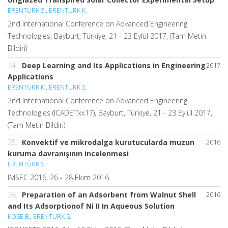
ERENTÜRK S.
,
ERENTÜRK K.
2nd International Conference on Advanced Engineering
Technologies, Bayburt, Türkiye, 21 - 23 Eylül 2017, (Tam Metin
Bildiri)
24.
Deep Learning and Its Applications in Engineering
2017
Applications
ERENTÜRK K.
,
ERENTÜRK S.
2nd International Conference on Advanced Engineering
Technologies (ICADET’xx17), Bayburt, Türkiye, 21 - 23 Eylül 2017,
(Tam Metin Bildiri)
25.
Konvektif ve mikrodalga kurutucularda muzun
2016
kuruma davranışının incelenmesi
ERENTÜRK S.
IMSEC 2016, 26 - 28 Ekim 2016
26.
Preparation of an Adsorbent from Walnut Shell
2016
and Its Adsorptionof Ni II In Aqueous Solution
KÖSE B.
,
ERENTÜRK S.