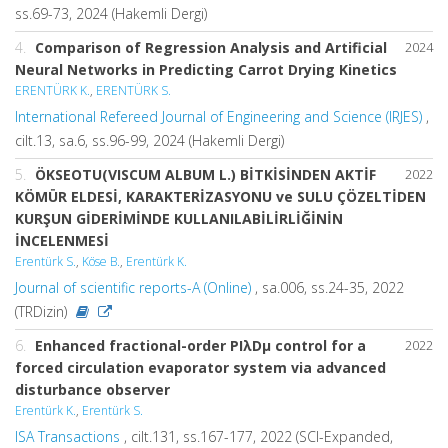
ss.69-73, 2024 (Hakemli Dergi)
4.
Comparison of Regression Analysis and Artificial
2024
Neural Networks in Predicting Carrot Drying Kinetics
ERENTÜRK K.
,
ERENTÜRK S.
International Refereed Journal of Engineering and Science (IRJES)
,
cilt.13, sa.6, ss.96-99, 2024 (Hakemli Dergi)
5.
ÖKSEOTU(VISCUM ALBUM L.) BİTKİSİNDEN AKTİF
2022
KÖMÜR ELDESİ, KARAKTERİZASYONU ve SULU ÇÖZELTİDEN
KURŞUN GİDERİMİNDE KULLANILABİLİRLİĞİNİN
İNCELENMESİ
Erentürk S.
,
Köse B.
,
Erentürk K.
Journal of scientific reports-A (Online)
, sa.006, ss.24-35, 2022
(TRDizin)
6.
Enhanced fractional-order PIλDμ control for a
2022
forced circulation evaporator system via advanced
disturbance observer
Erentürk K.
,
Erentürk S.
ISA Transactions
, cilt.131, ss.167-177, 2022 (SCI-Expanded,