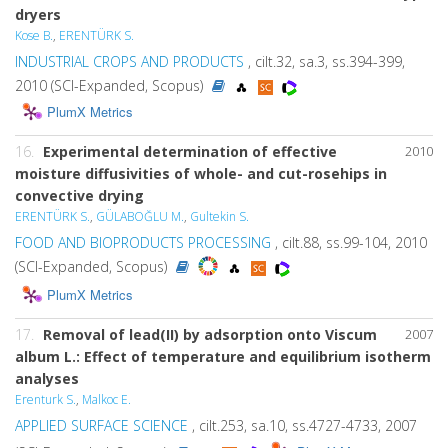
dryers
Kose B.
,
ERENTÜRK S.
INDUSTRIAL CROPS AND PRODUCTS
, cilt.32, sa.3, ss.394-399,
2010 (SCI-Expanded, Scopus)
PlumX Metrics
16.
Experimental determination of effective
2010
moisture diffusivities of whole- and cut-rosehips in
convective drying
ERENTÜRK S.
,
GÜLABOĞLU M.
,
Gultekin S.
FOOD AND BIOPRODUCTS PROCESSING
, cilt.88, ss.99-104, 2010
(SCI-Expanded, Scopus)
PlumX Metrics
17.
Removal of lead(II) by adsorption onto Viscum
2007
album L.: Effect of temperature and equilibrium isotherm
analyses
Erenturk S.
,
Malkoc E.
APPLIED SURFACE SCIENCE
, cilt.253, sa.10, ss.4727-4733, 2007