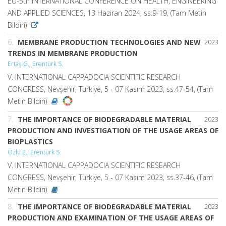
EU-5th INTERNATIONAL CONFERENCE ON HEALTH, ENGINEERING
AND APPLIED SCIENCES, 13 Haziran 2024, ss.9-19, (Tam Metin
Bildiri)
6.
MEMBRANE PRODUCTION TECHNOLOGIES AND NEW
2023
TRENDS IN MEMBRANE PRODUCTION
Ertaş G.
,
Erentürk S.
V. INTERNATIONAL CAPPADOCIA SCIENTIFIC RESEARCH
CONGRESS, Nevşehir, Türkiye, 5 - 07 Kasım 2023, ss.47-54, (Tam
Metin Bildiri)
7.
THE IMPORTANCE OF BIODEGRADABLE MATERIAL
2023
PRODUCTION AND INVESTIGATION OF THE USAGE AREAS OF
BIOPLASTICS
Özlü E.
,
Erentürk S.
V. INTERNATIONAL CAPPADOCIA SCIENTIFIC RESEARCH
CONGRESS, Nevşehir, Türkiye, 5 - 07 Kasım 2023, ss.37-46, (Tam
Metin Bildiri)
8.
THE IMPORTANCE OF BIODEGRADABLE MATERIAL
2023
PRODUCTION AND EXAMINATION OF THE USAGE AREAS OF