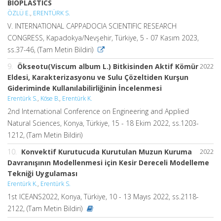
BIOPLASTICS
ÖZLÜ E.
,
ERENTÜRK S.
V. INTERNATIONAL CAPPADOCIA SCIENTIFIC RESEARCH
CONGRESS, Kapadokya/Nevşehir, Türkiye, 5 - 07 Kasım 2023,
ss.37-46, (Tam Metin Bildiri)
9.
Ökseotu(Viscum album L.) Bitkisinden Aktif Kömür
2022
Eldesi, Karakterizasyonu ve Sulu Çözeltiden Kurşun
Gideriminde Kullanılabilirliğinin İncelenmesi
Erentürk S.
,
Köse B.
,
Erentürk K.
2nd International Conference on Engineering and Applied
Natural Sciences, Konya, Türkiye, 15 - 18 Ekim 2022, ss.1203-
1212, (Tam Metin Bildiri)
10.
Konvektif Kurutucuda Kurutulan Muzun Kuruma
2022
Davranışının Modellenmesi için Kesir Dereceli Modelleme
Tekniği Uygulaması
Erentürk K.
,
Erentürk S.
1st ICEANS2022, Konya, Türkiye, 10 - 13 Mayıs 2022, ss.2118-
2122, (Tam Metin Bildiri)