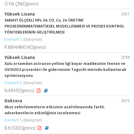
Ö.YALÇIN(Öğrenci)
Yüksek Lisans
2021
SANAYİ ÖLÇEKLİ HPL ile CO, Cu, Zn ÜRETİMİ
PROSESİNİNMATEMATİKSEL MODELLENMESİ VE PROSES KONTROL
YÖNTEMLERİNİN GELİŞTİRİLMESİ
Erentürk S.
(Danışman)
R.IBRAHIMOV(Öğrenci)
Yüksek Lisans
2018
Sulu ortamdan astrazon yellow 5gl boyar maddesinin fenton ve
UV/H2O2 prosesleri ile gideriminin Taguchi metodu kullanılarak
optimizasyonu
Erentürk S.
(Danışman)
N.ERAT(Öğrenci)
Doktora
2015
Akut zehirlenmelerin etkisinin azaltılmasında farklı
adsorbentlerin etkinliğinin incelenmesi
Erentürk S.
(Danışman)
B.KÖSE(Öğrenci)