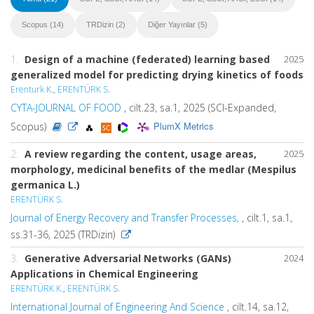
Scopus (14)
TRDizin (2)
Diğer Yayınlar (5)
1.
Design of a machine (federated) learning based
2025
generalized model for predicting drying kinetics of foods
Erenturk K.
,
ERENTÜRK S.
CYTA-JOURNAL OF FOOD
, cilt.23, sa.1, 2025 (SCI-Expanded,
PlumX Metrics
Scopus)
2.
A review regarding the content, usage areas,
2025
morphology, medicinal benefits of the medlar (Mespilus
germanica L.)
ERENTÜRK S.
Journal of Energy Recovery and Transfer Processes,
, cilt.1, sa.1,
ss.31-36, 2025 (TRDizin)
3.
Generative Adversarial Networks (GANs)
2024
Applications in Chemical Engineering
ERENTÜRK K.
,
ERENTÜRK S.
International Journal of Engineering And Science
, cilt.14, sa.12,