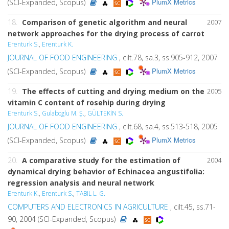
PlumX Metrics
(SCI-Expanded, Scopus)
18.
Comparison of genetic algorithm and neural
2007
network approaches for the drying process of carrot
Erenturk S.
,
Erenturk K.
JOURNAL OF FOOD ENGINEERING
, cilt.78, sa.3, ss.905-912, 2007
PlumX Metrics
(SCI-Expanded, Scopus)
19.
The effects of cutting and drying medium on the
2005
vitamin C content of rosehip during drying
Erenturk S.
,
Gulaboglu M. Ş.
,
GÜLTEKİN S.
JOURNAL OF FOOD ENGINEERING
, cilt.68, sa.4, ss.513-518, 2005
PlumX Metrics
(SCI-Expanded, Scopus)
20.
A comparative study for the estimation of
2004
dynamical drying behavior of Echinacea angustifolia:
regression analysis and neural network
Erenturk K.
,
Erenturk S.
,
TABIL L. G.
COMPUTERS AND ELECTRONICS IN AGRICULTURE
, cilt.45, ss.71-
90, 2004 (SCI-Expanded, Scopus)