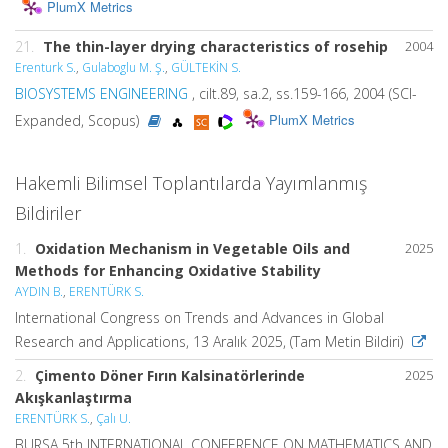
PlumX Metrics
21.
The thin-layer drying characteristics of rosehip
2004
Erenturk S.
,
Gulaboglu M. Ş.
,
GÜLTEKİN S.
BIOSYSTEMS ENGINEERING
, cilt.89, sa.2, ss.159-166, 2004 (SCI-
PlumX Metrics
Expanded, Scopus)
Hakemli Bilimsel Toplantılarda Yayımlanmış
Bildiriler
1.
Oxidation Mechanism in Vegetable Oils and
2025
Methods for Enhancing Oxidative Stability
AYDIN B.
,
ERENTÜRK S.
International Congress on Trends and Advances in Global
Research and Applications, 13 Aralık 2025, (Tam Metin Bildiri)
2.
Çimento Döner Fırın Kalsinatörlerinde
2025
Akışkanlaştırma
ERENTÜRK S.
,
Çalı U.
BURSA 5th INTERNATIONAL CONFERENCE ON MATHEMATICS AND