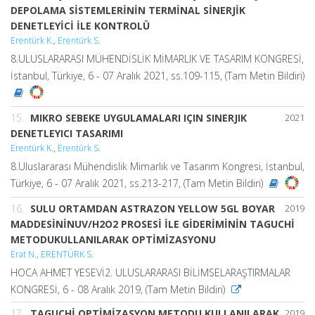
DEPOLAMA SİSTEMLERİNİN TERMİNAL SİNERJİK
DENETLEYİCİ İLE KONTROLÜ
Erentürk K.
,
Erentürk S.
8.ULUSLARARASI MÜHENDİSLİK MİMARLIK VE TASARIM KONGRESİ,
İstanbul, Türkiye, 6 - 07 Aralık 2021, ss.109-115, (Tam Metin Bildiri)
15.
MIKRO SEBEKE UYGULAMALARI IÇIN SINERJIK
2021
DENETLEYICI TASARIMI
Erentürk K.
,
Erentürk S.
8.Uluslararası Mühendislik Mimarlık ve Tasarım Kongresi, İstanbul,
Türkiye, 6 - 07 Aralık 2021, ss.213-217, (Tam Metin Bildiri)
16.
SULU ORTAMDAN ASTRAZON YELLOW 5GL BOYAR
2019
MADDESİNİNUV/H2O2 PROSESİ İLE GİDERİMİNİN TAGUCHİ
METODUKULLANILARAK OPTİMİZASYONU
Erat N.
,
ERENTÜRK S.
HOCA AHMET YESEVİ2. ULUSLARARASI BİLİMSELARAŞTIRMALAR
KONGRESİ, 6 - 08 Aralık 2019, (Tam Metin Bildiri)
17.
TAGUCHİ OPTİMİZASYON METODU KULLANILARAK
2019