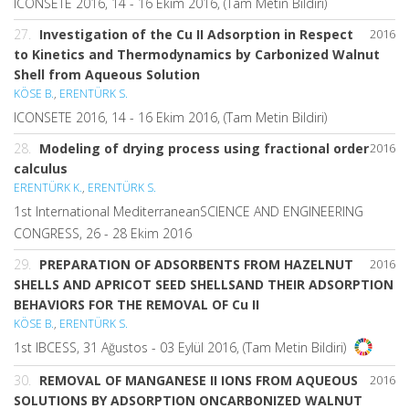
ICONSETE 2016, 14 - 16 Ekim 2016, (Tam Metin Bildiri)
27.
Investigation of the Cu II Adsorption in Respect
2016
to Kinetics and Thermodynamics by Carbonized Walnut
Shell from Aqueous Solution
KÖSE B.
,
ERENTÜRK S.
ICONSETE 2016, 14 - 16 Ekim 2016, (Tam Metin Bildiri)
28.
Modeling of drying process using fractional order
2016
calculus
ERENTÜRK K.
,
ERENTÜRK S.
1st International MediterraneanSCIENCE AND ENGINEERING
CONGRESS, 26 - 28 Ekim 2016
29.
PREPARATION OF ADSORBENTS FROM HAZELNUT
2016
SHELLS AND APRICOT SEED SHELLSAND THEIR ADSORPTION
BEHAVIORS FOR THE REMOVAL OF Cu II
KÖSE B.
,
ERENTÜRK S.
1st IBCESS, 31 Ağustos - 03 Eylül 2016, (Tam Metin Bildiri)
30.
REMOVAL OF MANGANESE II IONS FROM AQUEOUS
2016
SOLUTIONS BY ADSORPTION ONCARBONIZED WALNUT