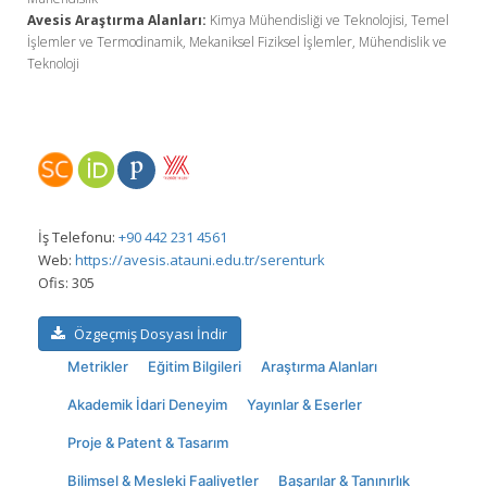
Avesis Araştırma Alanları:
Kimya Mühendisliği ve Teknolojisi, Temel
İşlemler ve Termodinamik, Mekaniksel Fiziksel İşlemler, Mühendislik ve
Teknoloji
İş Telefonu:
+90 442 231 4561
Web:
https://avesis.atauni.edu.tr/serenturk
Ofis:
305
Özgeçmiş Dosyası İndir
Metrikler
Eğitim Bilgileri
Araştırma Alanları
Akademik İdari Deneyim
Yayınlar & Eserler
Proje & Patent & Tasarım
Bilimsel & Mesleki Faaliyetler
Başarılar & Tanınırlık