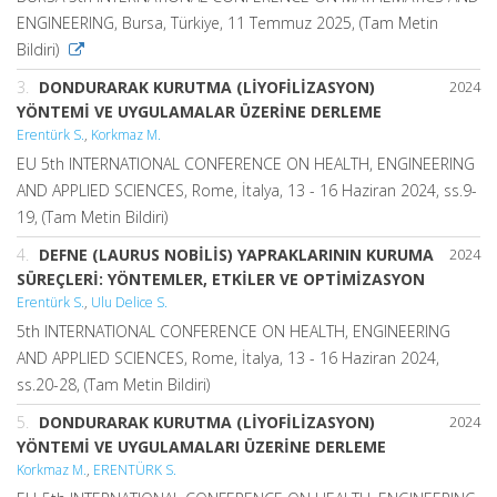
ENGINEERING, Bursa, Türkiye, 11 Temmuz 2025, (Tam Metin
Bildiri)
3.
DONDURARAK KURUTMA (LİYOFİLİZASYON)
2024
YÖNTEMİ VE UYGULAMALAR ÜZERİNE DERLEME
Erentürk S.
,
Korkmaz M.
EU 5th INTERNATIONAL CONFERENCE ON HEALTH, ENGINEERING
AND APPLIED SCIENCES, Rome, İtalya, 13 - 16 Haziran 2024, ss.9-
19, (Tam Metin Bildiri)
4.
DEFNE (LAURUS NOBİLİS) YAPRAKLARININ KURUMA
2024
SÜREÇLERİ: YÖNTEMLER, ETKİLER VE OPTİMİZASYON
Erentürk S.
,
Ulu Delice S.
5th INTERNATIONAL CONFERENCE ON HEALTH, ENGINEERING
AND APPLIED SCIENCES, Rome, İtalya, 13 - 16 Haziran 2024,
ss.20-28, (Tam Metin Bildiri)
5.
DONDURARAK KURUTMA (LİYOFİLİZASYON)
2024
YÖNTEMİ VE UYGULAMALARI ÜZERİNE DERLEME
Korkmaz M.
,
ERENTÜRK S.