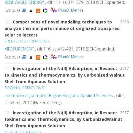
RENEWABLE ENERGY
, cilt.117, ss.374-379, 2018 (SCI-Expanded,
PlumX Metrics
Scopus)
10.
Comparisons of novel modeling techniques to
2018
analyze thermal performance of unglazed transpired
solar collectors
ERENTÜRK S.
,
ERENTÜRK K.
MEASUREMENT
, cilt.116, ss.412-421, 2018 (SCI-Expanded,
PlumX Metrics
Scopus)
11.
Investigation of the Ni(II) Adsorption, in Respect
2017
to Kinetics and Thermodynamics, by Carbonized Walnut
Shell from Aqueous Solution
BİRCAN K.
,
ERENTÜRK S.
International Journal of Engineering and Applied Sciences
, cilt.4,
ss.55-57, 2017 (Hakemli Dergi)
12.
Investigation of the Ni(II) Adsorption, in Respect
2017
toKinetics and Thermodynamics, by CarbonizedWalnut
Shell from Aqueous Solution
KÖSE B.
,
ERENTÜRK S.