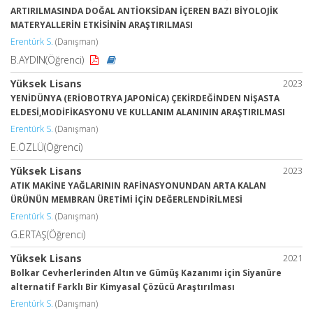
ARTIRILMASINDA DOĞAL ANTİOKSİDAN İÇEREN BAZI BİYOLOJİK
MATERYALLERİN ETKİSİNİN ARAŞTIRILMASI
Erentürk S.
(Danışman)
B.AYDIN(Öğrenci)
Yüksek Lisans
2023
YENİDÜNYA (ERİOBOTRYA JAPONİCA) ÇEKİRDEĞİNDEN NİŞASTA
ELDESİ,MODİFİKASYONU VE KULLANIM ALANININ ARAŞTIRILMASI
Erentürk S.
(Danışman)
E.ÖZLÜ(Öğrenci)
Yüksek Lisans
2023
ATIK MAKİNE YAĞLARININ RAFİNASYONUNDAN ARTA KALAN
ÜRÜNÜN MEMBRAN ÜRETİMİ İÇİN DEĞERLENDİRİLMESİ
Erentürk S.
(Danışman)
G.ERTAŞ(Öğrenci)
Yüksek Lisans
2021
Bolkar Cevherlerinden Altın ve Gümüş Kazanımı için Siyanüre
alternatif Farklı Bir Kimyasal Çözücü Araştırılması
Erentürk S.
(Danışman)