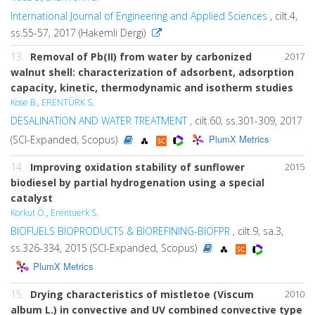
International Journal of Engineering and Applied Sciences
, cilt.4,
ss.55-57, 2017 (Hakemli Dergi)
13.
Removal of Pb(II) from water by carbonized
2017
walnut shell: characterization of adsorbent, adsorption
capacity, kinetic, thermodynamic and isotherm studies
Kose B.
,
ERENTÜRK S.
DESALINATION AND WATER TREATMENT
, cilt.60, ss.301-309, 2017
PlumX Metrics
(SCI-Expanded, Scopus)
14.
Improving oxidation stability of sunflower
2015
biodiesel by partial hydrogenation using a special
catalyst
Korkut Ö.
,
Erentuerk S.
BIOFUELS BIOPRODUCTS & BIOREFINING-BIOFPR
, cilt.9, sa.3,
ss.326-334, 2015 (SCI-Expanded, Scopus)
PlumX Metrics
15.
Drying characteristics of mistletoe (Viscum
2010
album L.) in convective and UV combined convective type