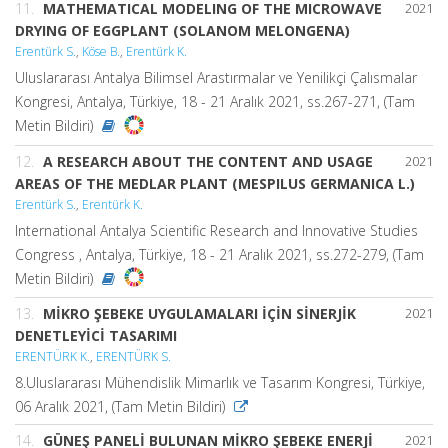
11.
MATHEMATICAL MODELING OF THE MICROWAVE
2021
DRYING OF EGGPLANT (SOLANOM MELONGENA)
Erentürk S.
,
Köse B.
,
Erentürk K.
Uluslararası Antalya Bilimsel Arastırmalar ve Yenilikçi Çalısmalar
Kongresi, Antalya, Türkiye, 18 - 21 Aralık 2021, ss.267-271, (Tam
Metin Bildiri)
12.
A RESEARCH ABOUT THE CONTENT AND USAGE
2021
AREAS OF THE MEDLAR PLANT (MESPILUS GERMANICA L.)
Erentürk S.
,
Erentürk K.
International Antalya Scientific Research and Innovative Studies
Congress , Antalya, Türkiye, 18 - 21 Aralık 2021, ss.272-279, (Tam
Metin Bildiri)
13.
MİKRO ŞEBEKE UYGULAMALARI İÇİN SİNERJİK
2021
DENETLEYİCİ TASARIMI
ERENTÜRK K.
,
ERENTÜRK S.
8.Uluslararası Mühendislik Mimarlık ve Tasarım Kongresi, Türkiye,
06 Aralık 2021, (Tam Metin Bildiri)
14.
GÜNEŞ PANELİ BULUNAN MİKRO ŞEBEKE ENERJİ
2021