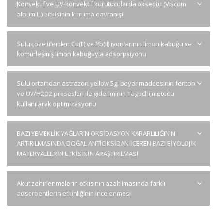
Konvektif ve UV-konvektif kurutucularda ökseotu (Viscum
album L.) bitkisinin kuruma davranışı
Sulu çözeltilerden Cu(II) ve Pb(II) iyonlarının limon kabuğu ve
kömürleşmiş limon kabuğuyla adsorpsiyonu
Sulu ortamdan astrazon yellow 5gl boyar maddesinin fenton
ve UV/H2O2 prosesleri ile gideriminin Taguchi metodu
kullanılarak optimizasyonu
BAZI YEMEKLİK YAĞLARIN OKSİDASYON KARARLILIĞININ
ARTIRILMASINDA DOĞAL ANTİOKSİDAN İÇEREN BAZI BİYOLOJİK
MATERYALLERİN ETKİSİNİN ARAŞTIRILMASI
Akut zehirlenmelerin etkisinin azaltılmasında farklı
adsorbentlerin etkinliğinin incelenmesi