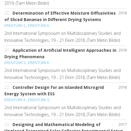
2019, (Tam Metin Bildiri)
20.
Determination of Effective Moisture Diffusivities
2018
of Sliced Bananas in Different Drying Systems
ERENTÜRK S.
,
ERENTÜRK K.
2nd International Symposium on Multidisciplinary Studies and
Innovative Technologies, 19 - 21 Ekim 2018, (Tam Metin Bildiri)
21.
Application of Artificial Intelligent Approaches in
2018
Drying Phenomena
ERENTÜRK S.
,
ERENTÜRK K.
2nd International Symposium on Multidisciplinary Studies and
Innovative Technologies, 19 - 21 Ekim 2018, (Tam Metin Bildiri)
22.
Controller Design for an Islanded Microgrid
2018
Energy System with ESS
ERENTÜRK K.
,
ERENTÜRK S.
2nd International Symposium on Multidisciplinary Studies and
Innovative Technologies, 19 - 21 Ekim 2018, (Tam Metin Bildiri)
23.
Designing and Mathematical Modeling of
2017
Unglazed Transpired Solar Collector Experimental Setup