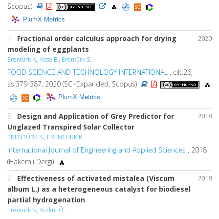
Scopus)
PlumX Metrics
7.
Fractional order calculus approach for drying
2020
modeling of eggplants
Erentürk K.
,
Kose B.
,
Erentürk S.
FOOD SCIENCE AND TECHNOLOGY INTERNATIONAL
, cilt.26,
ss.379-387, 2020 (SCI-Expanded, Scopus)
PlumX Metrics
8.
Design and Application of Grey Predictor for
2018
Unglazed Transpired Solar Collector
ERENTÜRK S.
,
ERENTÜRK K.
International Journal of Engineering and Applied Sciences
, 2018
(Hakemli Dergi)
9.
Effectiveness of activated mistalea (Viscum
2018
album L.) as a heterogeneous catalyst for biodiesel
partial hydrogenation
Erentürk S.
,
Korkut Ö.