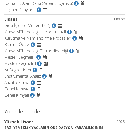
Uzmanlık Alan Dersi (Yabancı Uyruklu)
Taşınım Olayları-I
Lisans
Lisans
Gıda İşleme Mühendisliği
Kimya Mühendisliği Laboratuarı-III
Kurutma ve Nemlendirme Prosesleri
Bitirme Ödevi
Kimya Mühendisliği Termodinamiği
Meslek Seçmeli-I
Meslek Seçmeli-II
Isı Değiştiriciler
Enstrümental Analiz
Analitik Kimya
Genel Kimya-I
Genel KimyaII
Yönetilen Tezler
Yüksek Lisans
2025
BAZI YEMEKLİK YAĞLARIN OKSİDASYON KARARLILIĞININ