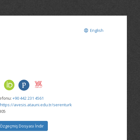
English
lefonu:
+90 442 231 4561
https://avesis.atauni.edu.tr/serenturk
305
Özgeçmiş Dosyası İndir