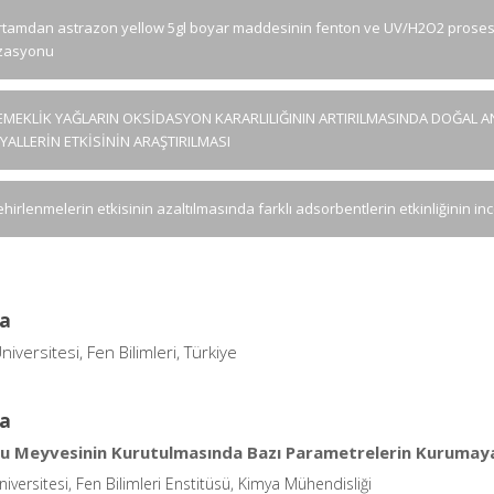
rtamdan astrazon yellow 5gl boyar maddesinin fenton ve UV/H2O2 prosesler
izasyonu
EMEKLİK YAĞLARIN OKSİDASYON KARARLILIĞININ ARTIRILMASINDA DOĞAL A
ALLERİN ETKİSİNİN ARAŞTIRILMASI
ehirlenmelerin etkisinin azaltılmasında farklı adsorbentlerin etkinliğinin i
a
niversitesi, Fen Bilimleri, Türkiye
a
u Meyvesinin Kurutulmasında Bazı Parametrelerin Kurumaya 
niversitesi, Fen Bilimleri Enstitüsü, Kimya Mühendisliği