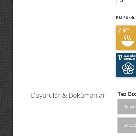
BM Sürdür
Duyurular & Dokümanlar
Tez Do
Konvek
Sulu ç