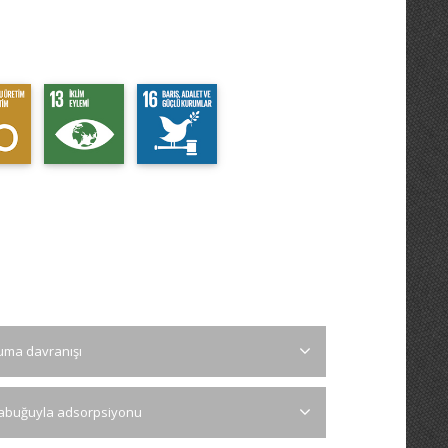
ruma davranışı
n kabuğuyla adsorpsiyonu