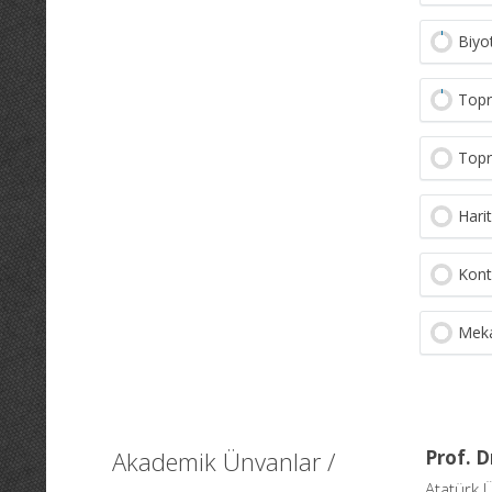
Biyo
Topr
Topr
Hari
Kont
Meka
Akademik Ünvanlar /
Prof. D
Atatürk Ü