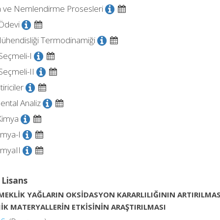
 ve Nemlendirme Prosesleri
 Ödevi
ühendisliği Termodinamiği
Seçmeli-I
Seçmeli-II
iriciler
ntal Analiz
 Kimya
imya-I
imyaII
 Lisans
MEKLİK YAĞLARIN OKSİDASYON KARARLILIĞININ ARTIRILMA
İK MATERYALLERİN ETKİSİNİN ARAŞTIRILMASI