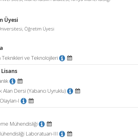
m Üyesi
niversitesi, Öğretim Üyesi
a
Teknikleri ve Teknolojileri
 Lisans
nlık
 Alan Dersi (Yabancı Uyruklu)
Olayları-I
eme Mühendisliği
hendisliği Laboratuarı-III