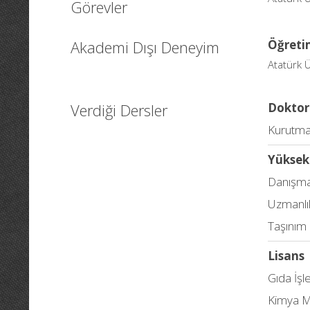
Görevler
Akademi Dışı Deneyim
Öğreti
Atatürk Ü
Verdiği Dersler
Doktor
Kurutma 
Yüksek
Danışma
Uzmanlık
Taşınım 
Lisans
Gıda İşl
Kimya Mü