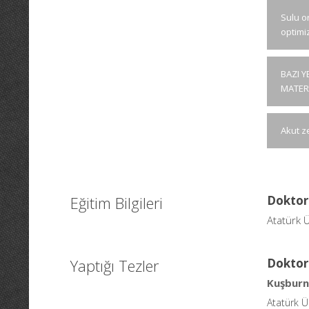
Sulu o
optim
BAZI Y
MATERY
Akut z
Eğitim Bilgileri
Doktor
Atatürk Ü
Yaptığı Tezler
Doktor
Kuşburn
Atatürk Ü