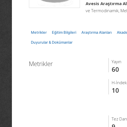
Avesis Araştırma Al
ve Termodinamik, Meka
Metrikler
Eğitim Bilgileri
Araştırma Alanları
Akade
Duyurular & Dokümanlar
Yayın
Metrikler
60
H-İndek
10
Tez Dan
9