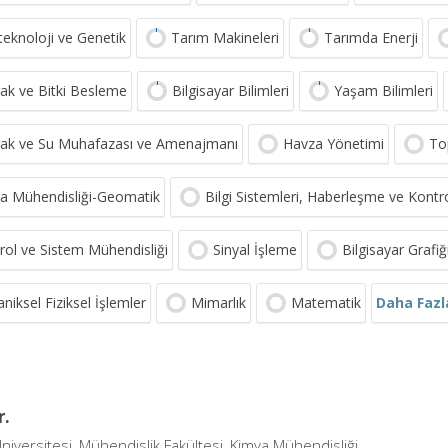
teknoloji ve Genetik
Tarım Makineleri
Tarımda Enerji
ak ve Bitki Besleme
Bilgisayar Bilimleri
Yaşam Bilimleri
ak ve Su Muhafazası ve Amenajmanı
Havza Yönetimi
To
ta Mühendisliği-Geomatik
Bilgi Sistemleri, Haberleşme ve Kontr
rol ve Sistem Mühendisliği
Sinyal İşleme
Bilgisayar Grafiğ
Daha Fazl
niksel Fiziksel İşlemler
Mimarlık
Matematik
r.
niversitesi, Mühendislik Fakültesi, Kimya Mühendisliği