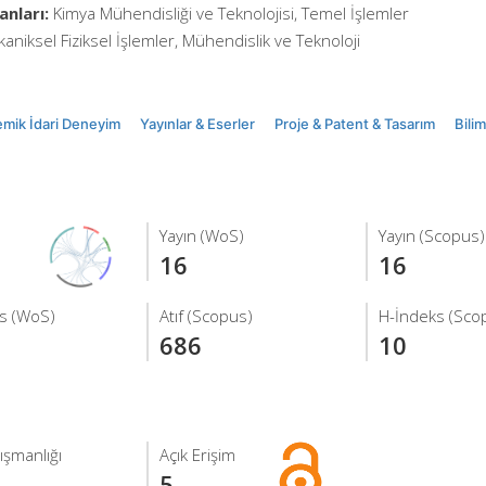
anları:
Kimya Mühendisliği ve Teknolojisi, Temel İşlemler
niksel Fiziksel İşlemler, Mühendislik ve Teknoloji
mik İdari Deneyim
Yayınlar & Eserler
Proje & Patent & Tasarım
Bili
Yayın (WoS)
Yayın (Scopus)
16
16
s (WoS)
Atıf (Scopus)
H-İndeks (Sco
686
10
ışmanlığı
Açık Erişim
5