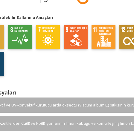
ülebilir Kalkınma Amaçları
syaları
tif ve UV-konvektif kurutucularda ökseotu (Viscum album L.) bitkisinin ku
özeltilerden Cu(II) ve Pb(II) iyonlarının limon kabuğu ve kömürleşmiş limo