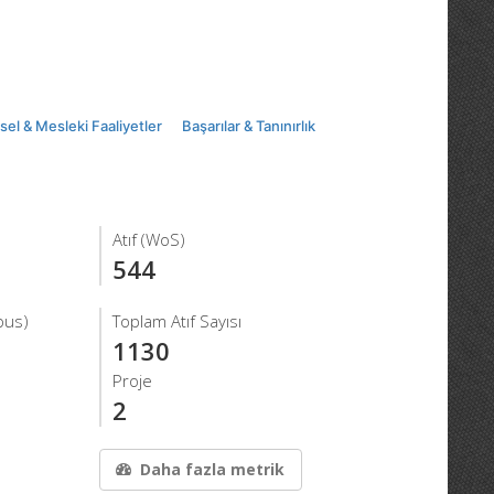
msel & Mesleki Faaliyetler
Başarılar & Tanınırlık
Atıf (WoS)
544
pus)
Toplam Atıf Sayısı
1130
Proje
2
Daha fazla metrik