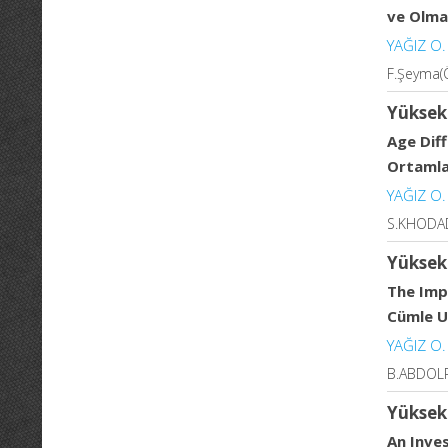
ve Olmay
YAĞIZ O.
F.Şeyma(Ö
Yüksek
Age Dif
Ortamla
YAĞIZ O.
S.KHODAD
Yüksek
The Imp
Cümle U
YAĞIZ O.
B.ABDOLR
Yüksek
An Inve