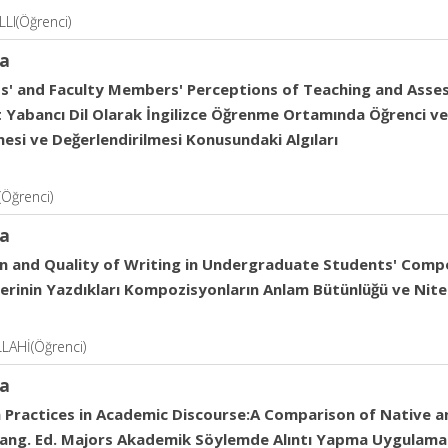
LI(Öğrenci)
a
s' and Faculty Members' Perceptions of Teaching and Asse
 Yabancı Dil Olarak İngilizce Öğrenme Ortamında Öğrenci ve
esi ve Değerlendirilmesi Konusundaki Algıları
Öğrenci)
a
n and Quality of Writing in Undergraduate Students' Composi
erinin Yazdıkları Kompozisyonların Anlam Bütünlüğü ve Nitel
LAHİ(Öğrenci)
a
n Practices in Academic Discourse:A Comparison of Native 
Lang. Ed. Majors Akademik Söylemde Alıntı Yapma Uygulamaları