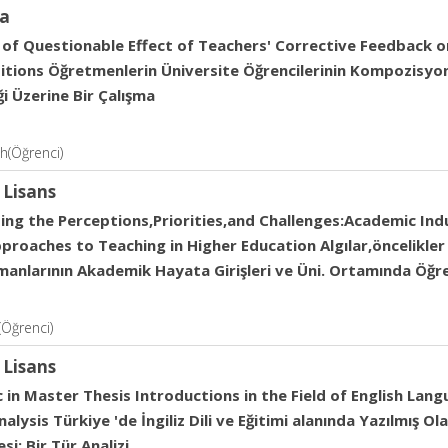
a
 of Questionable Effect of Teachers' Corrective Feedback on
tions Öğretmenlerin Üniversite Öğrencilerinin Kompozisyonl
iği Üzerine Bir Çalışma
h(Öğrenci)
 Lisans
ing the Perceptions,Priorities,and Challenges:Academic In
proaches to Teaching in Higher Education Algılar,öncelikler
manlarının Akademik Hayata Girişleri ve Üni. Ortamında Öğr
Öğrenci)
 Lisans
 in Master Thesis Introductions in the Field of English Lan
alysis Türkiye 'de İngiliz Dili ve Eğitimi alanında Yazılmış Ol
si: Bir Tür Analizi