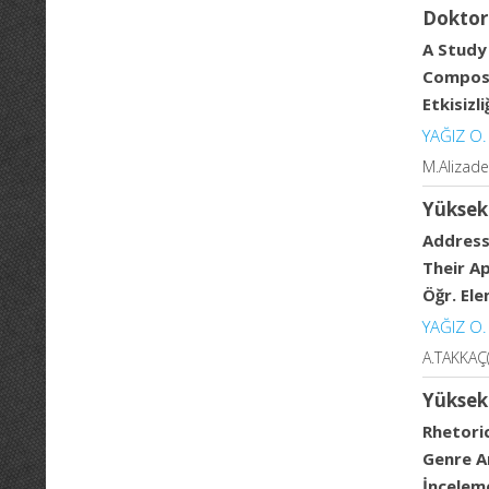
Doktor
A Study
Composi
Etkisizl
YAĞIZ O.
M.Alizade
Yüksek
Address
Their Ap
Öğr. Ele
YAĞIZ O.
A.TAKKAÇ(
Yüksek
Rhetoric
Genre An
İnceleme