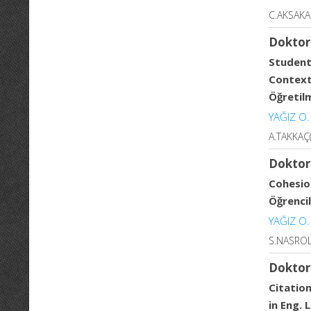
C.AKSAKAL
Doktor
Student
Context
Öğretilm
YAĞIZ O.
A.TAKKAÇ(
Doktor
Cohesio
Öğrencil
YAĞIZ O.
S.NASROL
Doktor
Citatio
in Eng. 