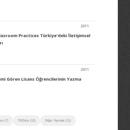
2011
sroom Practices Türkiye'deki İletişimsel
rı
2011
imi Gören Lisans Öğrencilerinin Yazma
us (7)
TRDizin (15)
Diğer Yayınlar (11)