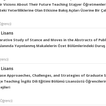
r Visions About Their Future Teaching Stajyer Öğretmenlerin 
eki Yeterliliklerine Olan Etkisine Bakış Açıları Üzerine Bir Ça
Öğrenci)
 Lisans
ative Study of Stance and Moves in the Abstracts of Publishe
Alanında Yayınlanmış Makalelerin Özet Bölümlerindeki Duruş v
renci)
 Lisans
ase Approaeches, Challenges, and Strategies of Graduate S
 Teaching İngiliz Dili Eğitimi Bölümü Lisansüstü Öğrenciler
ejileri
Öğrenci)