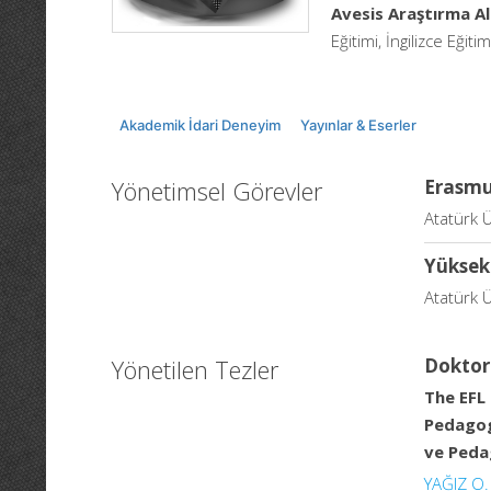
Avesis Araştırma Al
Eğitimi, İngilizce Eğitim
Akademik İdari Deneyim
Yayınlar & Eserler
Yönetimsel Görevler
Erasmu
Atatürk Ü
Yüksek
Atatürk Ü
Yönetilen Tezler
Doktor
The EFL
Pedagogi
ve Pedag
YAĞIZ O.