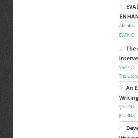
1.
EVA
ENHAN
Aksakallı 
DARNIOJI
2.
The 
interve
Yağız O.
,
The Liter
3.
An E
Writing
ŞAHİN İ.
,
JOURNAL
4.
Deve
Writin