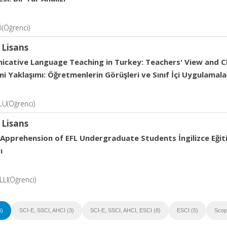
(Öğrenci)
 Lisans
cative Language Teaching in Turkey: Teachers' View and Cla
imi Yaklaşımı: Öğretmenlerin Görüşleri ve Sınıf İçi Uygulamala
U(Öğrenci)
 Lisans
 Apprehension of EFL Undergraduate Students İngilizce Eğit
ı
LI(Öğrenci)
6)
SCI-E, SSCI, AHCI (3)
SCI-E, SSCI, AHCI, ESCI (8)
ESCI (5)
Scop