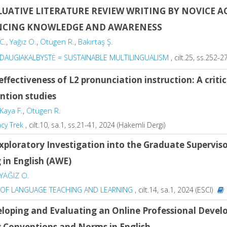
LUATIVE LITERATURE REVIEW WRITING BY NOVICE A
CING KNOWLEDGE AND AWARENESS
C.
,
Yağız O.
,
Ötügen R.
,
Bakırtaş Ş.
 DAUGIAKALBYSTĖ = SUSTAINABLE MULTILINGUALISM
, cilt.25, ss.252-
effectiveness of L2 pronunciation instruction: A criti
ntion studies
Kaya F.
,
Ötügen R.
acy Trek
, cilt.10, sa.1, ss.21-41, 2024 (Hakemli Dergi)
xploratory Investigation into the Graduate Supervis
 in English (AWE)
YAĞIZ O.
 OF LANGUAGE TEACHING AND LEARNING
, cilt.14, sa.1, 2024 (ESCI)
loping and Evaluating an Online Professional Dev
g Conventions and Norms in English