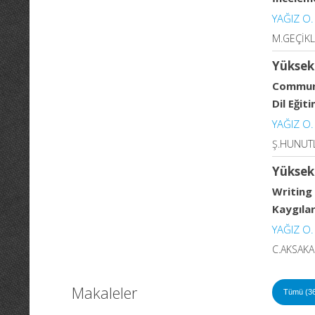
YAĞIZ O.
M.GEÇİKLİ
Yüksek
Communi
Dil Eğit
YAĞIZ O.
Ş.HUNUTL
Yüksek
Writing
Kaygılar
YAĞIZ O.
C.AKSAKAL
Makaleler
Tümü (3