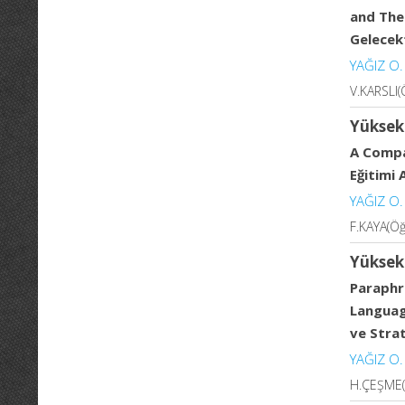
and Thei
Gelecekt
YAĞIZ O.
V.KARSLI(
Yüksek
A Compar
Eğitimi 
YAĞIZ O.
F.KAYA(Öğ
Yüksek
Paraphr
Language
ve Strat
YAĞIZ O.
H.ÇEŞME(