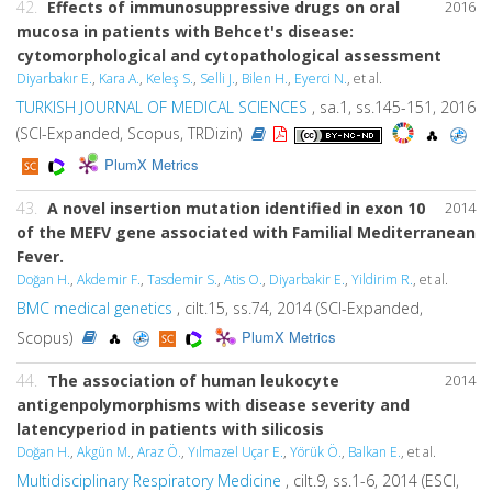
42.
Effects of immunosuppressive drugs on oral
2016
mucosa in patients with Behcet's disease:
cytomorphological and cytopathological assessment
Diyarbakır E.
,
Kara A.
,
Keleş S.
,
Selli J.
,
Bilen H.
,
Eyerci N.
, et al.
TURKISH JOURNAL OF MEDICAL SCIENCES
, sa.1, ss.145-151, 2016
(SCI-Expanded, Scopus, TRDizin)
PlumX Metrics
43.
A novel insertion mutation identified in exon 10
2014
of the MEFV gene associated with Familial Mediterranean
Fever.
Doğan H.
,
Akdemir F.
,
Tasdemir S.
,
Atis O.
,
Diyarbakir E.
,
Yildirim R.
, et al.
BMC medical genetics
, cilt.15, ss.74, 2014 (SCI-Expanded,
PlumX Metrics
Scopus)
44.
The association of human leukocyte
2014
antigenpolymorphisms with disease severity and
latencyperiod in patients with silicosis
Doğan H.
,
Akgün M.
,
Araz Ö.
,
Yılmazel Uçar E.
,
Yörük Ö.
,
Balkan E.
, et al.
Multidisciplinary Respiratory Medicine
, cilt.9, ss.1-6, 2014 (ESCI,