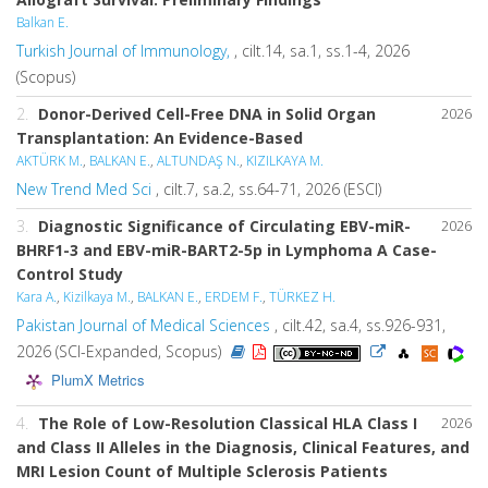
Balkan E.
Turkish Journal of Immunology,
, cilt.14, sa.1, ss.1-4, 2026
(Scopus)
2.
Donor-Derived Cell-Free DNA in Solid Organ
2026
Transplantation: An Evidence-Based
AKTÜRK M.
,
BALKAN E.
,
ALTUNDAŞ N.
,
KIZILKAYA M.
New Trend Med Sci
, cilt.7, sa.2, ss.64-71, 2026 (ESCI)
3.
Diagnostic Significance of Circulating EBV-miR-
2026
BHRF1-3 and EBV-miR-BART2-5p in Lymphoma A Case-
Control Study
Kara A.
,
Kizilkaya M.
,
BALKAN E.
,
ERDEM F.
,
TÜRKEZ H.
Pakistan Journal of Medical Sciences
, cilt.42, sa.4, ss.926-931,
2026 (SCI-Expanded, Scopus)
PlumX Metrics
4.
The Role of Low-Resolution Classical HLA Class I
2026
and Class II Alleles in the Diagnosis, Clinical Features, and
MRI Lesion Count of Multiple Sclerosis Patients