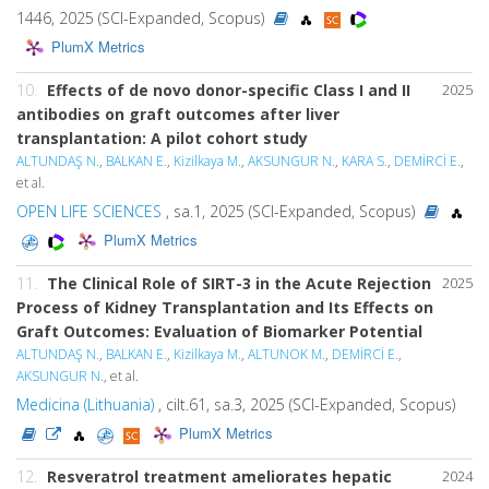
1446, 2025 (SCI-Expanded, Scopus)
PlumX Metrics
10.
Effects of
de novo
donor-specific Class I and II
2025
antibodies on graft outcomes after liver
transplantation: A pilot cohort study
ALTUNDAŞ N.
,
BALKAN E.
,
Kizilkaya M.
,
AKSUNGUR N.
,
KARA S.
,
DEMİRCİ E.
,
et al.
OPEN LIFE SCIENCES
, sa.1, 2025 (SCI-Expanded, Scopus)
PlumX Metrics
11.
The Clinical Role of SIRT-3 in the Acute Rejection
2025
Process of Kidney Transplantation and Its Effects on
Graft Outcomes: Evaluation of Biomarker Potential
ALTUNDAŞ N.
,
BALKAN E.
,
Kizilkaya M.
,
ALTUNOK M.
,
DEMİRCİ E.
,
AKSUNGUR N.
, et al.
Medicina (Lithuania)
, cilt.61, sa.3, 2025 (SCI-Expanded, Scopus)
PlumX Metrics
12.
Resveratrol treatment ameliorates hepatic
2024