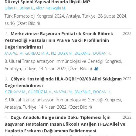
Düzeyi Spinal Yapısal Hasarla İlişkili Mi?
Gilan H.
,
Balkan E.
,
Alkan Melikoğlu M.
Türk Romatoloji Kongresi 2024, Antalya, Türkiye, 28 Şubat 2024,
ss.46, (Özet Bildiri)
2.
Merkezimize Başvuran Pediatrik Kronik Böbrek
2022
Yetmezliği Hastalarının Pra ve Nakil Profillerinin
Değerlendirilmesi
ANAPALI M.
,
GÜRBÜZ M. A.
,
KIZILKAYA M.
,
BALKAN E.
,
DOĞAN H.
8. Ulusal Transplantasyon İmmünolojisi ve Genetiği Kongresi,
Anatalya, Türkiye, 14 Nisan 2022, (Özet Bildiri)
3.
Çölyak Hastalığında HLA-DQB1*02/08 Allel Sıklığının
2022
Değerlendirilmesi
KIZILKAYA M.
,
GÜRBÜZ M. A.
,
ANAPALI M.
,
BALKAN E.
,
DOĞAN H.
8. Ulusal Transplantasyon İmmünolojisi ve Genetiği Kongresi,
Anatalya, Türkiye, 14 Nisan 2022, (Özet Bildiri)
4.
Doğu Anadolu Bölgesinde Doku Tiplemesi İçin
2022
Başvuran Hastaların İnsan Lökosit Antijen (HLA)Allel ve
Haplotip Frekansı Dağılımının Belirlenmesi