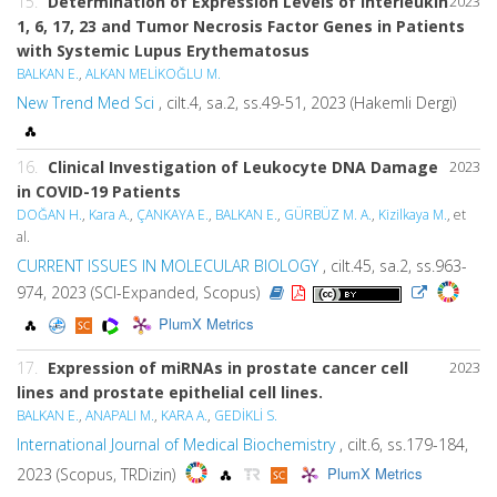
15.
Determination of Expression Levels of Interleukin
2023
1, 6, 17, 23 and Tumor Necrosis Factor Genes in Patients
with Systemic Lupus Erythematosus
BALKAN E.
,
ALKAN MELİKOĞLU M.
New Trend Med Sci
, cilt.4, sa.2, ss.49-51, 2023 (Hakemli Dergi)
16.
Clinical Investigation of Leukocyte DNA Damage
2023
in COVID-19 Patients
DOĞAN H.
,
Kara A.
,
ÇANKAYA E.
,
BALKAN E.
,
GÜRBÜZ M. A.
,
Kizilkaya M.
, et
al.
CURRENT ISSUES IN MOLECULAR BIOLOGY
, cilt.45, sa.2, ss.963-
974, 2023 (SCI-Expanded, Scopus)
PlumX Metrics
17.
Expression of miRNAs in prostate cancer cell
2023
lines and prostate epithelial cell lines.
BALKAN E.
,
ANAPALI M.
,
KARA A.
,
GEDİKLİ S.
International Journal of Medical Biochemistry
, cilt.6, ss.179-184,
PlumX Metrics
2023 (Scopus, TRDizin)