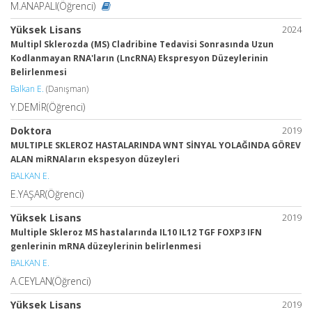
M.ANAPALI(Öğrenci)
Yüksek Lisans
2024
Multipl Sklerozda (MS) Cladribine Tedavisi Sonrasında Uzun
Kodlanmayan RNA'ların (LncRNA) Ekspresyon Düzeylerinin
Belirlenmesi
Balkan E.
(Danışman)
Y.DEMİR(Öğrenci)
Doktora
2019
MULTIPLE SKLEROZ HASTALARINDA WNT SİNYAL YOLAĞINDA GÖREV
ALAN miRNAların ekspesyon düzeyleri
BALKAN E.
E.YAŞAR(Öğrenci)
Yüksek Lisans
2019
Multiple Skleroz MS hastalarında IL10 IL12 TGF FOXP3 IFN
genlerinin mRNA düzeylerinin belirlenmesi
BALKAN E.
A.CEYLAN(Öğrenci)
Yüksek Lisans
2019