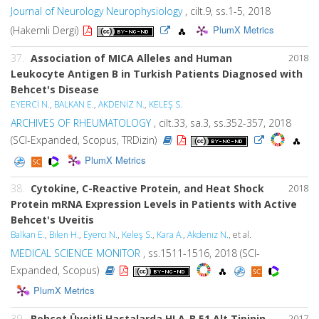
Journal of Neurology Neurophysiology
, cilt.9, ss.1-5, 2018
PlumX Metrics
(Hakemli Dergi)
37.
Association of MICA Alleles and Human
2018
Leukocyte Antigen B in Turkish Patients Diagnosed with
Behcet's Disease
EYERCİ N.
,
BALKAN E.
,
AKDENİZ N.
,
KELEŞ S.
ARCHIVES OF RHEUMATOLOGY
, cilt.33, sa.3, ss.352-357, 2018
(SCI-Expanded, Scopus, TRDizin)
PlumX Metrics
38.
Cytokine, C-Reactive Protein, and Heat Shock
2018
Protein mRNA Expression Levels in Patients with Active
Behcet's Uveitis
Balkan E.
,
Bılen H.
,
Eyercı N.
,
Keleş S.
,
Kara A.
,
Akdenız N.
, et al.
MEDICAL SCIENCE MONITOR
, ss.1511-1516, 2018 (SCI-
Expanded, Scopus)
PlumX Metrics
39.
Behçet Üveitli Hastalarda HLA-B 51 Alt Tipinin
2017