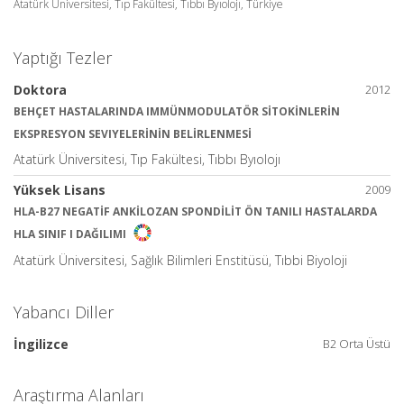
Atatürk Üniversitesi, Tıp Fakültesi, Tıbbı Byıolojı, Türkiye
Yaptığı Tezler
Doktora
2012
BEHÇET HASTALARINDA IMMÜNMODULATÖR SİTOKİNLERİN
EKSPRESYON SEVIYELERİNİN BELİRLENMESİ
Atatürk Üniversitesi, Tıp Fakültesi, Tıbbı Byıolojı
Yüksek Lisans
2009
HLA-B27 NEGATİF ANKİLOZAN SPONDİLİT ÖN TANILI HASTALARDA
HLA SINIF I DAĞILIMI
Atatürk Üniversitesi, Sağlık Bilimleri Enstitüsü, Tıbbi Biyoloji
Yabancı Diller
İngilizce
B2 Orta Üstü
Araştırma Alanları