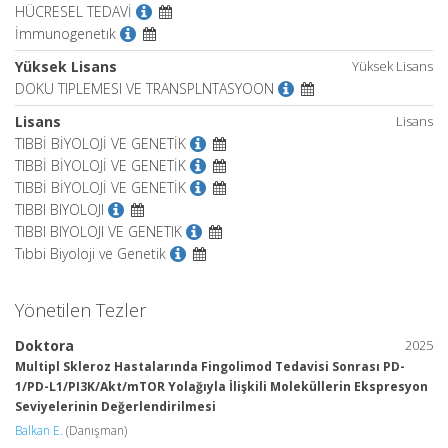
HÜCRESEL TEDAVİ
İmmunogenetık
Yüksek Lisans
Yüksek Lisans
DOKU TIPLEMESI VE TRANSPLNTASYOON
Lisans
Lisans
TIBBİ BİYOLOJİ VE GENETİK
TIBBİ BİYOLOJİ VE GENETİK
TIBBİ BİYOLOJİ VE GENETİK
TIBBI BIYOLOJI
TIBBI BIYOLOJI VE GENETIK
Tıbbi Biyoloji ve Genetik
Yönetilen Tezler
Doktora
2025
Multipl Skleroz Hastalarında Fingolimod Tedavisi Sonrası PD-
1/PD-L1/PI3K/Akt/mTOR Yolağıyla İlişkili Moleküllerin Ekspresyon
Seviyelerinin Değerlendirilmesi
Balkan E.
(Danışman)