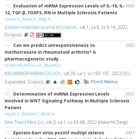
18.
Evaluation of mRNA Expression Levels of IL-10, IL-
2022
12, TGF-β, FOXP3, IFN in Multiple Sclerosis Patients
Ceylan A.
,
Balkan E.
,
Bilge N.
Eastern Anatolian Journal of Science
, cilt.1, sa.8, ss.9-14, 2022
(Scopus)
19.
Can we predict unresponsiveness to
2022
methotrexate in rheumatoid arthritis? A
pharmacogenetic study
ALKAN MELİKOĞLU M.
,
BALKAN E.
INFLAMMOPHARMACOLOGY
, cilt.30, sa.1, ss.193-197, 2022 (SCI-
PlumX Metrics
Expanded, Scopus)
20.
Determination of miRNA Expression Levels
2022
Involved in WNT Signaling Pathway in Multiple Sclerosis
Patient
YAŞAR E.
,
BALKAN E.
,
BİLGE N.
New Trend Med Sci
, cilt.3, sa.1, ss.43-48, 2022 (Hakemli Dergi)
21.
Epstein-barr virüs pozitif multipl skleroz
2021