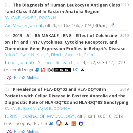
31.
The Diagnosis of Human Leukocyte Antigen Class
2019
I and Class II Allel In Eastern Anatolia Region
BALKAN E.
,
YAŞAR E.
,
DOĞAN H.
Van Medıcal Journal
, cilt.26, ss.162-166, 2019 (TRDizin)
32.
2019 - AI - RA MAKALE - ENG - Effect of Colchicine
2019
on Th1 and Th17 Cytokines, Cytokine Receptors, and
Chemokine Gene Expression Profiles in Behçet's Disease.
Balkan E.
,
Eyerci N.
,
Keleş S.
,
Bilen H.
,
Akdeniz N.
,
Pirim İ.
Trends Journal of Sciences Research
, cilt.4, sa.2, ss.39-47, 2019
(Hakemli Dergi)
PlumX Metrics
33.
Prevalence of HLA-DQ*02 and HLA-DQ*08 in
2019
Patients with Celiac Disease in Eastern Anatolia and the
Diagnostic Role of HLA-DQ*02 and HLA-DQ*08 Genotyping
BALKAN E.
,
İŞLEK A.
,
YAŞAR E.
,
DOĞAN H.
TURKISH JOURNAL OF IMMUNOLOGY
, cilt.7, sa.1, ss.6-10, 2019
(ESCI, Scopus, TRDizin)
PlumX Metrics