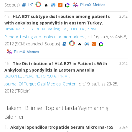
PlumX Metrics
Scopus)
45.
HLA B27 subtype distribution among patients
2012
with ankylosing spondylitis in eastern Turkey.
DIYARBAKIR E.
,
EYERCI N.
,
Melikoglu M.
,
TOPCU A.
,
PIRIM I.
Genetic testing and molecular biomarkers
, cilt.16, sa.5, ss.456-8,
2012 (SCI-Expanded, Scopus)
PlumX Metrics
46.
The Distribution of HLA B27 in Patients With
2012
Ankylosing Spondylitis in Eastern Anatolia
BALKAN E.
,
EYERCİ N.
,
TOPÇU A.
,
PİRİM İ.
Journal Of Turgut Ozal Medical Center
, cilt.19, sa.1, ss.23-25,
2012 (TRDizin)
Hakemli Bilimsel Toplantılarda Yayımlanmış
Bildiriler
1.
Aksiyel Spondiloartropatide Serum Mikrorna-155
2024