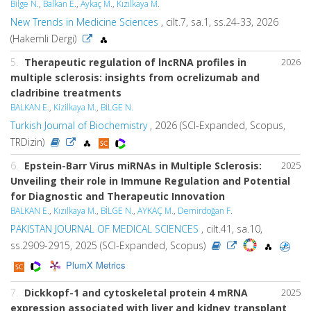
Bilge N.
,
Balkan E.
,
Aykaç M.
,
Kızılkaya M.
New Trends in Medicine Sciences
, cilt.7, sa.1, ss.24-33, 2026
(Hakemli Dergi)
5.
Therapeutic regulation of lncRNA profiles in
2026
multiple sclerosis: insights from ocrelizumab and
cladribine treatments
BALKAN E.
,
Kizilkaya M.
,
BİLGE N.
Turkish Journal of Biochemistry
, 2026 (SCI-Expanded, Scopus,
TRDizin)
6.
Epstein-Barr Virus miRNAs in Multiple Sclerosis:
2025
Unveiling their role in Immune Regulation and Potential
for Diagnostic and Therapeutic Innovation
BALKAN E.
,
Kızılkaya M.
,
BİLGE N.
,
AYKAÇ M.
,
Demirdoğan F.
PAKISTAN JOURNAL OF MEDICAL SCIENCES
, cilt.41, sa.10,
ss.2909-2915, 2025 (SCI-Expanded, Scopus)
PlumX Metrics
7.
Dickkopf-1 and cytoskeletal protein 4 mRNA
2025
expression associated with liver and kidney transplant