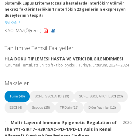
Sistemik Lupus Eritematozuslu hastalarda interlökin16tümör
nekroz faktörinterlökin 17interlökin 23 genlerinin ekspresyon
düzeylerinin tespiti
BALKAN E.
K.SOLMAZ(Öğrenci)
Tanıtım ve Temsil Faaliyetleri
HLA DOKU TIPLEMESI HASTA VE VERICI BILGILENDIRMESI
Kurumsal Temsil, ata unı tıp fak tıbbı bıyolojı , Türkiye, Erzurum, 2024 - 2024
Makaleler
Tümü (46)
SCI-E, SSCI, AHCI (19)
SCI-E, SSCI, AHCI, ESCI (23)
ESCI (4)
Scopus (25)
TRDizin (13)
Diğer Yayınlar (12)
1.
Multi-Layered Immuno-Epigenetic Regulation of
2026
the YY1–SIRT7–H3K18Ac–PD-1/PD-L1 Axis in Renal
Allograft Survival: Preliminary Findings