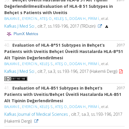
DeğerlendirilmesiEvaluation of HLA-B 51 Subtypes in
Behçet s Patients with Uveitis
BALKAN E.
,
EYERCİ N.
,
ATEŞ O.
,
KELEŞ S.
,
DOĞAN H.
,
PİRİM İ.
, et al.
Kafkas J Med Scı
, cilt.7, ss.193-196, 2017 (TRDizin)
PlumX Metrics
40.
Evaluation of HLA-B*51 Subtypes in Behçet’s
2017
Patients with Uveitis Behçet Üveitli Hastalarda HLA-B*51
Alt Tipinin Değerlendirilmesi
BALKAN E.
,
EYERCİ N.
,
KELEŞ S.
,
ATEŞ O.
,
DOĞAN H.
,
PİRİM İ.
, et al.
Kafkas J Med Sci
, cilt.7, sa.3, ss.193-196, 2017 (Hakemli Dergi)
41.
Evaluation of HLA-B51 Subtypes in Behçet’s
2017
Patients with Uveitis/Behçet Üveitli Hastalarda HLA-B51
Alt Tipinin Değerlendirilmesi
BALKAN E.
,
EYERCİ N.
,
KELEŞ S.
,
ATEŞ O.
,
DOĞAN H.
,
PİRİM İ.
, et al.
Kafkas Journal of Medical Sciences
, cilt.7, sa.3, ss.193-196, 2017
(Hakemli Dergi)