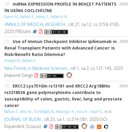
28.
miRNA EXPRESSİON PROFİLE İN BEHÇET PATİENTS
2020
İN USİNG COCLCHİCİNE
Eyerci N.
,
Balkan E.
,
Keleş S.
,
Akdeniz N.
ANNALS OF MEDİCAL RESEARCH
, cilt.27, sa.12, ss.3159-3165,
2020 (TRDizin)
29.
Use of Immun Checkpoint Inhibitor Ipilimumab in
2020
Renal Transplant Patients with Advanced Cancer: Is
Risk/Benefit Ratio Dilemma?
Anapalı M.
,
Balkan E.
New Trends in Medicine Sciences
, cilt.1, sa.2, ss.137-145, 2020
(Hakemli Dergi)
30.
ERCC2 Lys751Gln rs13181 and XRCC2 Arg188His
2020
rs3218536 gene polymorphisms contribute to
susceptibility of colon, gastric, liver, lung and prostate
cancer
Balkan E.
,
Bilici M.
,
Gündoğdu B.
,
Aksungur N.
,
Kara A.
,
Yasarl E.
, et al.
JOURNAL OF BUON
, cilt.25, sa.1, ss.574-581, 2020 (SCI-
Expanded, Scopus)