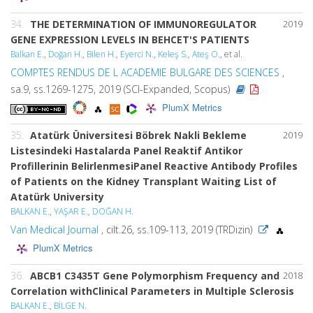
34.
THE DETERMINATION OF IMMUNOREGULATOR
2019
GENE EXPRESSION LEVELS IN BEHCET'S PATIENTS
Balkan E.
,
Doğan H.
,
Bilen H.
,
Eyerci N.
,
Keleş S.
,
Ateş O.
, et al.
COMPTES RENDUS DE L ACADEMIE BULGARE DES SCIENCES
,
sa.9, ss.1269-1275, 2019 (SCI-Expanded, Scopus)
PlumX Metrics
35.
Atatürk Üniversitesi Böbrek Nakli Bekleme
2019
Listesindeki Hastalarda Panel Reaktif Antikor
Profillerinin BelirlenmesiPanel Reactive Antibody Profiles
of Patients on the Kidney Transplant Waiting List of
Atatürk University
BALKAN E.
,
YAŞAR E.
,
DOĞAN H.
Van Medical Journal
, cilt.26, ss.109-113, 2019 (TRDizin)
PlumX Metrics
36.
ABCB1 C3435T Gene Polymorphism Frequency and
2018
Correlation withClinical Parameters in Multiple Sclerosis
BALKAN E.
,
BİLGE N.