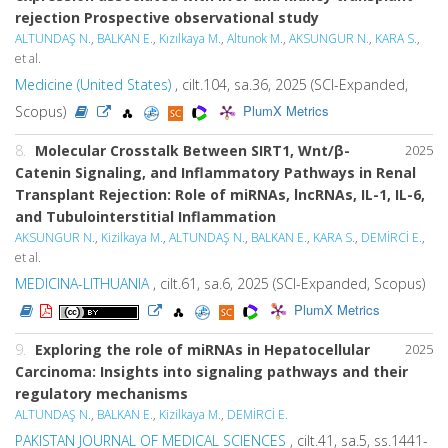
rejection Prospective observational study
ALTUNDAŞ N.
,
BALKAN E.
,
Kızılkaya M.
,
Altunok M.
,
AKSUNGUR N.
,
KARA S.
,
et al.
Medicine (United States)
, cilt.104, sa.36, 2025 (SCI-Expanded,
PlumX Metrics
Scopus)
8.
Molecular Crosstalk Between SIRT1, Wnt/β-
2025
Catenin Signaling, and Inflammatory Pathways in Renal
Transplant Rejection: Role of miRNAs, lncRNAs, IL-1, IL-6,
and Tubulointerstitial Inflammation
AKSUNGUR N.
,
Kizilkaya M.
,
ALTUNDAŞ N.
,
BALKAN E.
,
KARA S.
,
DEMİRCİ E.
,
et al.
MEDICINA-LITHUANIA
, cilt.61, sa.6, 2025 (SCI-Expanded, Scopus)
PlumX Metrics
9.
Exploring the role of miRNAs in Hepatocellular
2025
Carcinoma: Insights into signaling pathways and their
regulatory mechanisms
ALTUNDAŞ N.
,
BALKAN E.
,
Kizilkaya M.
,
DEMİRCİ E.
PAKISTAN JOURNAL OF MEDICAL SCIENCES
, cilt.41, sa.5, ss.1441-