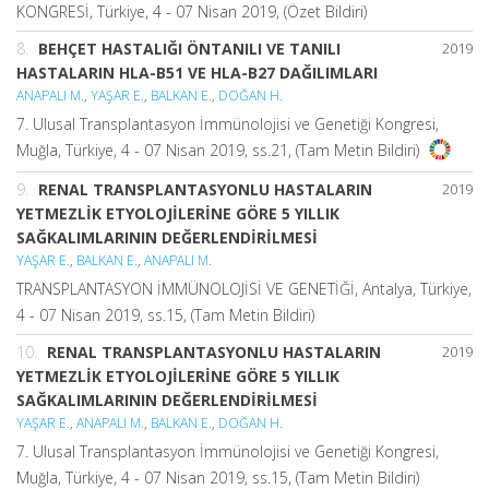
KONGRESİ, Türkiye, 4 - 07 Nisan 2019, (Özet Bildiri)
8.
BEHÇET HASTALIĞI ÖNTANILI VE TANILI
2019
HASTALARIN HLA-B51 VE HLA-B27 DAĞILIMLARI
ANAPALI M.
,
YAŞAR E.
,
BALKAN E.
,
DOĞAN H.
7. Ulusal Transplantasyon İmmünolojisi ve Genetiği Kongresi,
Muğla, Türkiye, 4 - 07 Nisan 2019, ss.21, (Tam Metin Bildiri)
9.
RENAL TRANSPLANTASYONLU HASTALARIN
2019
YETMEZLİK ETYOLOJİLERİNE GÖRE 5 YILLIK
SAĞKALIMLARININ DEĞERLENDİRİLMESİ
YAŞAR E.
,
BALKAN E.
,
ANAPALI M.
TRANSPLANTASYON İMMÜNOLOJİSİ VE GENETİĞİ, Antalya, Türkiye,
4 - 07 Nisan 2019, ss.15, (Tam Metin Bildiri)
10.
RENAL TRANSPLANTASYONLU HASTALARIN
2019
YETMEZLİK ETYOLOJİLERİNE GÖRE 5 YILLIK
SAĞKALIMLARININ DEĞERLENDİRİLMESİ
YAŞAR E.
,
ANAPALI M.
,
BALKAN E.
,
DOĞAN H.
7. Ulusal Transplantasyon İmmünolojisi ve Genetiği Kongresi,
Muğla, Türkiye, 4 - 07 Nisan 2019, ss.15, (Tam Metin Bildiri)