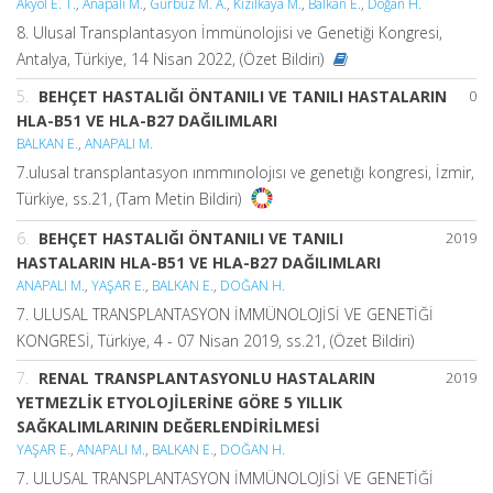
Akyol E. T.
,
Anapalı M.
,
Gürbüz M. A.
,
Kızılkaya M.
,
Balkan E.
,
Doğan H.
8. Ulusal Transplantasyon İmmünolojisi ve Genetiği Kongresi,
Antalya, Türkiye, 14 Nisan 2022, (Özet Bildiri)
5.
BEHÇET HASTALIĞI ÖNTANILI VE TANILI HASTALARIN
0
HLA-B51 VE HLA-B27 DAĞILIMLARI
BALKAN E.
,
ANAPALI M.
7.ulusal transplantasyon ınmmınolojısı ve genetığı kongresi, İzmir,
Türkiye, ss.21, (Tam Metin Bildiri)
6.
BEHÇET HASTALIĞI ÖNTANILI VE TANILI
2019
HASTALARIN HLA-B51 VE HLA-B27 DAĞILIMLARI
ANAPALI M.
,
YAŞAR E.
,
BALKAN E.
,
DOĞAN H.
7. ULUSAL TRANSPLANTASYON İMMÜNOLOJİSİ VE GENETİĞİ
KONGRESİ, Türkiye, 4 - 07 Nisan 2019, ss.21, (Özet Bildiri)
7.
RENAL TRANSPLANTASYONLU HASTALARIN
2019
YETMEZLİK ETYOLOJİLERİNE GÖRE 5 YILLIK
SAĞKALIMLARININ DEĞERLENDİRİLMESİ
YAŞAR E.
,
ANAPALI M.
,
BALKAN E.
,
DOĞAN H.
7. ULUSAL TRANSPLANTASYON İMMÜNOLOJİSİ VE GENETİĞİ