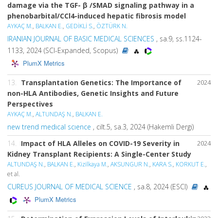
damage via the TGF- β /SMAD signaling pathway in a
phenobarbital/CCl4-induced hepatic fibrosis model
AYKAÇ M.
,
BALKAN E.
,
GEDİKLİ S.
,
ÖZTÜRK N.
IRANIAN JOURNAL OF BASIC MEDICAL SCIENCES
, sa.9, ss.1124-
1133, 2024 (SCI-Expanded, Scopus)
PlumX Metrics
13.
Transplantation Genetics: The Importance of
2024
non-HLA Antibodies, Genetic Insights and Future
Perspectives
AYKAÇ M.
,
ALTUNDAŞ N.
,
BALKAN E.
new trend medıcal scıence
, cilt.5, sa.3, 2024 (Hakemli Dergi)
14.
Impact of HLA Alleles on COVID-19 Severity in
2024
Kidney Transplant Recipients: A Single-Center Study
ALTUNDAŞ N.
,
BALKAN E.
,
Kizilkaya M.
,
AKSUNGUR N.
,
KARA S.
,
KORKUT E.
,
et al.
CUREUS JOURNAL OF MEDICAL SCIENCE
, sa.8, 2024 (ESCI)
PlumX Metrics