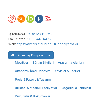
İş Telefonu:
+90 0442 344 6946
Fax Telefonu:
+90 0442 344 1203
Web:
https://avesis.atauni.edu.tr/edadiyarbakir
Özgeçmiş Dosyası İndir
Metrikler
Eğitim Bilgileri
Araştırma Alanları
Akademik İdari Deneyim
Yayınlar & Eserler
Proje & Patent & Tasarım
Bilimsel & Mesleki Faaliyetler
Başarılar & Tanınırlık
Duyurular & Dokümanlar