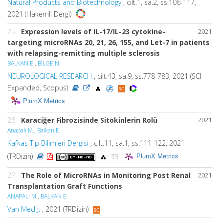
Natural Products and Biotechnology
, cilt.1, sa.2, ss.106-117,
2021 (Hakemli Dergi)
25.
Expression levels of IL-17/IL-23 cytokine-
2021
targeting microRNAs 20, 21, 26, 155, and Let-7 in patients
with relapsing-remitting multiple sclerosis
BALKAN E.
,
BİLGE N.
NEUROLOGICAL RESEARCH
, cilt.43, sa.9, ss.778-783, 2021 (SCI-
Expanded, Scopus)
PlumX Metrics
26.
Karaciğer Fibrozisinde Sitokinlerin Rolü
2021
Anapalı M.
,
Balkan E.
Kafkas Tıp Bilimleri Dergisi
, cilt.11, sa.1, ss.111-122, 2021
PlumX Metrics
(TRDizin)
27.
The Role of MicroRNAs in Monitoring Post Renal
2021
Transplantation Graft Functions
ANAPALI M.
,
BALKAN E.
Van Med J.
, 2021 (TRDizin)