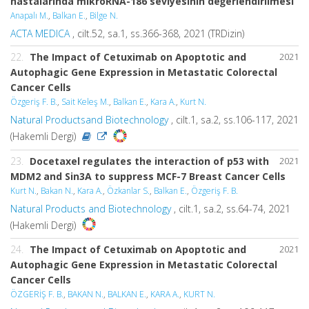
hastalarında mikroRNA-186 seviyesinin değerlendirilmesi
Anapalı M.
,
Balkan E.
,
Bilge N.
ACTA MEDICA
, cilt.52, sa.1, ss.366-368, 2021 (TRDizin)
22.
The Impact of Cetuximab on Apoptotic and
2021
Autophagic Gene Expression in Metastatic Colorectal
Cancer Cells
Özgeriş F. B.
,
Sait Keleş M.
,
Balkan E.
,
Kara A.
,
Kurt N.
Natural Productsand Biotechnology
, cilt.1, sa.2, ss.106-117, 2021
(Hakemli Dergi)
23.
Docetaxel regulates the interaction of p53 with
2021
MDM2 and Sin3A to suppress MCF-7 Breast Cancer Cells
Kurt N.
,
Bakan N.
,
Kara A.
,
Özkanlar S.
,
Balkan E.
,
Özgeriş F. B.
Natural Products and Biotechnology
, cilt.1, sa.2, ss.64-74, 2021
(Hakemli Dergi)
24.
The Impact of Cetuximab on Apoptotic and
2021
Autophagic Gene Expression in Metastatic Colorectal
Cancer Cells
ÖZGERİŞ F. B.
,
BAKAN N.
,
BALKAN E.
,
KARA A.
,
KURT N.