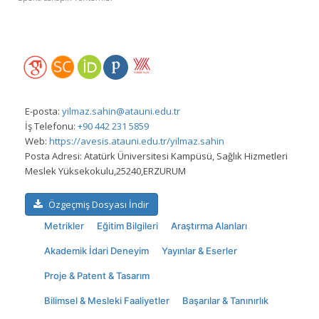
E-posta:
yilmaz.sahin@atauni.edu.tr
İş Telefonu:
+90 442 231 5859
Web:
https://avesis.atauni.edu.tr/yilmaz.sahin
Posta Adresi:
Atatürk Üniversitesi Kampüsü, Sağlık Hizmetleri
Meslek Yüksekokulu,25240,ERZURUM
Özgeçmiş Dosyası İndir
Metrikler
Eğitim Bilgileri
Araştırma Alanları
Akademik İdari Deneyim
Yayınlar & Eserler
Proje & Patent & Tasarım
Bilimsel & Mesleki Faaliyetler
Başarılar & Tanınırlık