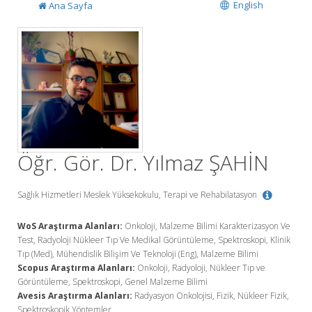
English
Ana Sayfa
Öğr. Gör. Dr. Yılmaz ŞAHİN
Sağlık Hizmetleri Meslek Yüksekokulu, Terapi ve Rehabilatasyon
WoS Araştırma Alanları:
Onkoloji, Malzeme Bilimi Karakterizasyon Ve
Test, Radyoloji Nükleer Tıp Ve Medikal Görüntüleme, Spektroskopi, Klinik
Tıp (Med), Mühendislik Bilişim Ve Teknoloji (Eng), Malzeme Bilimi
Scopus Araştırma Alanları:
Onkoloji, Radyoloji, Nükleer Tıp ve
Görüntüleme, Spektroskopi, Genel Malzeme Bilimi
Avesis Araştırma Alanları:
Radyasyon Onkolojisi, Fizik, Nükleer Fizik,
Spektroskopik Yöntemler