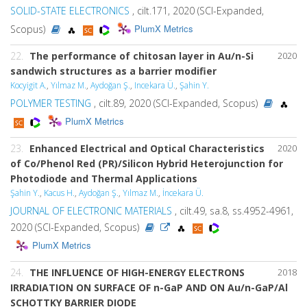
SOLID-STATE ELECTRONICS
, cilt.171, 2020 (SCI-Expanded,
PlumX Metrics
Scopus)
22.
The performance of chitosan layer in Au/n-Si
2020
sandwich structures as a barrier modifier
Kocyigit A.
,
Yılmaz M.
,
Aydoğan Ş.
,
Incekara Ü.
,
Şahin Y.
POLYMER TESTING
, cilt.89, 2020 (SCI-Expanded, Scopus)
PlumX Metrics
23.
Enhanced Electrical and Optical Characteristics
2020
of Co/Phenol Red (PR)/Silicon Hybrid Heterojunction for
Photodiode and Thermal Applications
Şahin Y.
,
Kacus H.
,
Aydoğan Ş.
,
Yılmaz M.
,
İncekara Ü.
JOURNAL OF ELECTRONIC MATERIALS
, cilt.49, sa.8, ss.4952-4961,
2020 (SCI-Expanded, Scopus)
PlumX Metrics
24.
THE INFLUENCE OF HIGH-ENERGY ELECTRONS
2018
IRRADIATION ON SURFACE OF n-GaP AND ON Au/n-GaP/Al
SCHOTTKY BARRIER DIODE