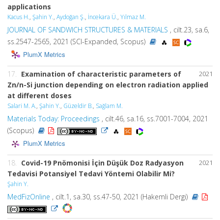
applications
Kacus H.
,
Şahin Y.
,
Aydoğan Ş.
,
İncekara Ü.
,
Yılmaz M.
JOURNAL OF SANDWICH STRUCTURES & MATERIALS
, cilt.23, sa.6,
ss.2547-2565, 2021 (SCI-Expanded, Scopus)
PlumX Metrics
17.
Examination of characteristic parameters of
2021
Zn/n-Si junction depending on electron radiation applied
at different doses
Salari M. A.
,
Şahin Y.
,
Güzeldir B.
,
Sağlam M.
Materials Today: Proceedings
, cilt.46, sa.16, ss.7001-7004, 2021
(Scopus)
PlumX Metrics
18.
Covid-19 Pnömonisi İçin Düşük Doz Radyasyon
2021
Tedavisi Potansiyel Tedavi Yöntemi Olabilir Mi?
Şahin Y.
MedFizOnline
, cilt.1, sa.30, ss.47-50, 2021 (Hakemli Dergi)