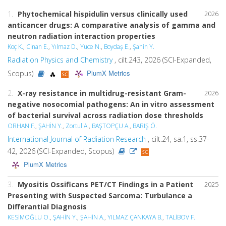
1.
Phytochemical hispidulin versus clinically used
2026
anticancer drugs: A comparative analysis of gamma and
neutron radiation interaction properties
Koç K.
,
Cinan E.
,
Yılmaz D.
,
Yüce N.
,
Boydaş E.
,
Şahin Y.
Radiation Physics and Chemistry
, cilt.243, 2026 (SCI-Expanded,
PlumX Metrics
Scopus)
2.
X-ray resistance in multidrug-resistant Gram-
2026
negative nosocomial pathogens: An in vitro assessment
of bacterial survival across radiation dose thresholds
ORHAN F.
,
ŞAHİN Y.
,
Zortul A.
,
BAŞTOPÇU A.
,
BARIŞ Ö.
International Journal of Radiation Research
, cilt.24, sa.1, ss.37-
42, 2026 (SCI-Expanded, Scopus)
PlumX Metrics
3.
Myositis Ossificans PET/CT Findings in a Patient
2025
Presenting with Suspected Sarcoma: Turbulance a
Differantial Diagnosis
KESİMOĞLU O.
,
ŞAHİN Y.
,
ŞAHİN A.
,
YILMAZ ÇANKAYA B.
,
TALİBOV F.