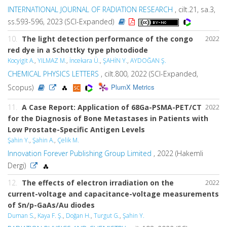
INTERNATIONAL JOURNAL OF RADIATION RESEARCH
, cilt.21, sa.3,
ss.593-596, 2023 (SCI-Expanded)
10.
The light detection performance of the congo
2022
red dye in a Schottky type photodiode
Kocyigit A.
,
YILMAZ M.
,
İncekara Ü.
,
ŞAHİN Y.
,
AYDOĞAN Ş.
CHEMICAL PHYSICS LETTERS
, cilt.800, 2022 (SCI-Expanded,
PlumX Metrics
Scopus)
11.
A Case Report: Application of 68Ga-PSMA-PET/CT
2022
for the Diagnosis of Bone Metastases in Patients with
Low Prostate-Specific Antigen Levels
Şahin Y.
,
Şahin A.
,
Çelik M.
Innovation Forever Publishing Group Limited
, 2022 (Hakemli
Dergi)
12.
The effects of electron irradiation on the
2022
current-voltage and capacitance-voltage measurements
of Sn/p-GaAs/Au diodes
Duman S.
,
Kaya F. Ş.
,
Doğan H.
,
Turgut G.
,
Şahin Y.