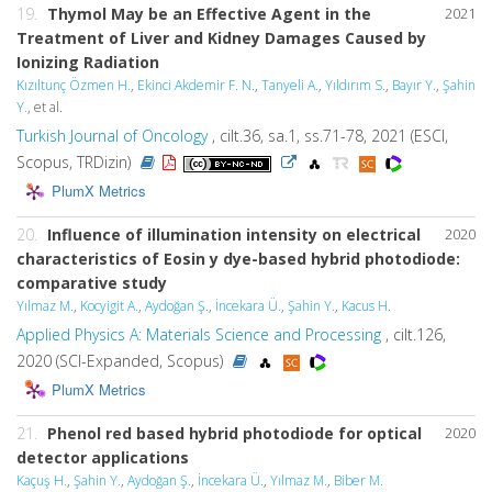
19.
Thymol May be an Effective Agent in the
2021
Treatment of Liver and Kidney Damages Caused by
Ionizing Radiation
Kızıltunç Özmen H.
,
Ekinci Akdemir F. N.
,
Tanyeli A.
,
Yıldırım S.
,
Bayır Y.
,
Şahin
Y.
, et al.
Turkish Journal of Oncology
, cilt.36, sa.1, ss.71-78, 2021 (ESCI,
Scopus, TRDizin)
PlumX Metrics
20.
Influence of illumination intensity on electrical
2020
characteristics of Eosin y dye-based hybrid photodiode:
comparative study
Yılmaz M.
,
Kocyigit A.
,
Aydoğan Ş.
,
İncekara Ü.
,
Şahin Y.
,
Kacus H.
Applied Physics A: Materials Science and Processing
, cilt.126,
2020 (SCI-Expanded, Scopus)
PlumX Metrics
21.
Phenol red based hybrid photodiode for optical
2020
detector applications
Kaçuş H.
,
Şahin Y.
,
Aydoğan Ş.
,
İncekara Ü.
,
Yılmaz M.
,
Biber M.