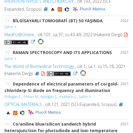
RADIATION PHYSICS AND CHEMISTRY
, cilt.193, 2022 (SCI-
PlumX Metrics
Expanded, Scopus)
13.
BİLGİSAYARLI TOMOGRAFİ (BT) 50 YAŞINDA
2022
Şahin Y.
MedFiz@Online
, cilt.101, sa.37, ss.43-49, 2022 (Hakemli Dergi)
14.
RAMAN SPECTROSCOPY AND ITS APPLICATIONS
2021
Şahin Y.
The World of Biomedical Technology
, cilt.1, sa.1, ss.15-18, 2021
(Hakemli Dergi)
15.
Dependence of electrical parameters of co/gold-
2021
chloride/p-Si diode on frequency and illumination
Erdogan E.
,
Yılmaz M.
,
Aydoğan Ş.
,
İncekara Ü.
,
Şahin Y.
OPTICAL MATERIALS
, cilt.121, 2021 (SCI-Expanded, Scopus)
PlumX Metrics
16.
Co/aniline blue/silicon sandwich hybrid
2021
heterojunction for photodiode and low-temperature