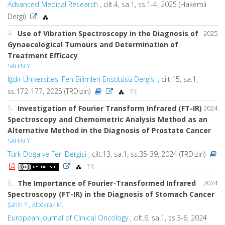
Advanced Medical Research
, cilt.4, sa.1, ss.1-4, 2025 (Hakemli
Dergi)
4.
Use of Vibration Spectroscopy in the Diagnosis of
2025
Gynaecological Tumours and Determination of
Treatment Efficacy
SAHIN Y.
Iğdır Üniversitesi Fen Bilimleri Enstitüsü Dergisi
, cilt.15, sa.1,
ss.172-177, 2025 (TRDizin)
5.
Investigation of Fourier Transform Infrared (FT-IR)
2024
Spectroscopy and Chemometric Analysis Method as an
Alternative Method in the Diagnosis of Prostate Cancer
SAHIN Y.
Türk Doğa ve Fen Dergisi
, cilt.13, sa.1, ss.35-39, 2024 (TRDizin)
6.
The Importance of Fourier-Transformed Infrared
2024
Spectroscopy (FT-IR) in the Diagnosis of Stomach Cancer
Şahin Y.
,
Albayrak M.
European Journal of Clinical Oncology
, cilt.6, sa.1, ss.3-6, 2024