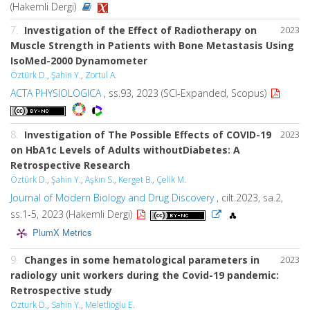
(Hakemli Dergi)
7.
Investigation of the Effect of Radiotherapy on
2023
Muscle Strength in Patients with Bone Metastasis Using
IsoMed-2000 Dynamometer
Öztürk D.
,
Şahin Y.
,
Zortul A.
ACTA PHYSIOLOGICA
, ss.93, 2023 (SCI-Expanded, Scopus)
8.
Investigation of The Possible Effects of COVID-19
2023
on HbA1c Levels of Adults withoutDiabetes: A
Retrospective Research
Öztürk D.
,
Şahin Y.
,
Aşkın S.
,
Kerget B.
,
Çelik M.
Journal of Modern Biology and Drug Discovery
, cilt.2023, sa.2,
ss.1-5, 2023 (Hakemli Dergi)
PlumX Metrics
9.
Changes in some hematological parameters in
2023
radiology unit workers during the Covid-19 pandemic:
Retrospective study
Ozturk D.
,
Sahin Y.
,
Meletlioglu E.