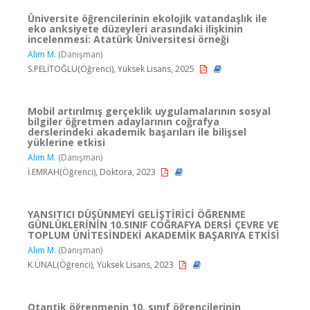
Üniversite öğrencilerinin ekolojik vatandaşlık ile
eko anksiyete düzeyleri arasındaki ilişkinin
incelenmesi: Atatürk Üniversitesi örneği
Alım M.
(Danışman)
S.PELİTOĞLU(Öğrenci), Yüksek Lisans, 2025
Mobil artırılmış gerçeklik uygulamalarının sosyal
bilgiler öğretmen adaylarının coğrafya
derslerindeki akademik başarıları ile bilişsel
yüklerine etkisi
Alım M.
(Danışman)
İ.EMRAH(Öğrenci), Doktora, 2023
YANSITICI DÜŞÜNMEYİ GELİŞTİRİCİ ÖĞRENME
GÜNLÜKLERİNİN 10.SINIF COĞRAFYA DERSİ ÇEVRE VE
TOPLUM ÜNİTESİNDEKİ AKADEMİK BAŞARIYA ETKİSİ
Alım M.
(Danışman)
K.ÜNAL(Öğrenci), Yüksek Lisans, 2023
Otantik öğrenmenin 10. sınıf öğrencilerinin