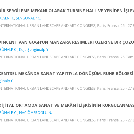
BİR SERGİLEME MEKANI OLARAK TURBINE HALL VE YENİDEN İŞL
KESEN H.
,
ŞENGÜNALP C.
INTERNATIONAL URBAN LANDSCAPE AND ART CONGRESS, Paris, Fransa, 25 - 27 Eki
VİNCENT VAN GOGH’UN MANZARA RESİMLERİ ÜZERİNE BİR ÇÖZ
GÜNALP C.
,
Koja Şengünalp Y.
INTERNATIONAL URBAN LANDSCAPE AND ART CONGRESS, Paris, Fransa, 25 Ekim 20
KENTSEL MEKÂNDA SANAT YAPITIYLA DÖNÜŞÜM: RUHR BÖLGESİ
ünalp C.
INTERNATIONAL URBAN LANDSCAPE AND ART CONGRESS, Paris, Fransa, 25 - 27 Eki
DİJİTAL ORTAMDA SANAT VE MEKÂN İLİŞKİSİNİN KURGULANMASI:
GÜNALP C.
,
HACİÖMEROĞLU N.
INTERNATIONAL URBAN LANDSCAPE AND ART CONGRESS, Paris, Fransa, 25 - 27 Eki