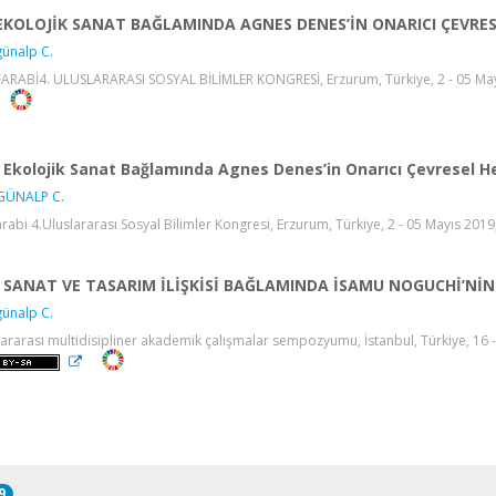
EKOLOJİK SANAT BAĞLAMINDA AGNES DENES’İN ONARICI ÇEVRES
ünalp C.
FARABİ4. ULUSLARARASI SOSYAL BİLİMLER KONGRESİ, Erzurum, Türkiye, 2 - 05 Mayı
Ekolojik Sanat Bağlamında Agnes Denes’in Onarıcı Çevresel He
GÜNALP C.
arabi 4.Uluslararası Sosyal Bilimler Kongresi, Erzurum, Türkiye, 2 - 05 Mayıs 2019
SANAT VE TASARIM İLİŞKİSİ BAĞLAMINDA İSAMU NOGUCHİ’NİN
ünalp C.
lararası multidisipliner akademik çalışmalar sempozyumu, İstanbul, Türkiye, 16 -
9