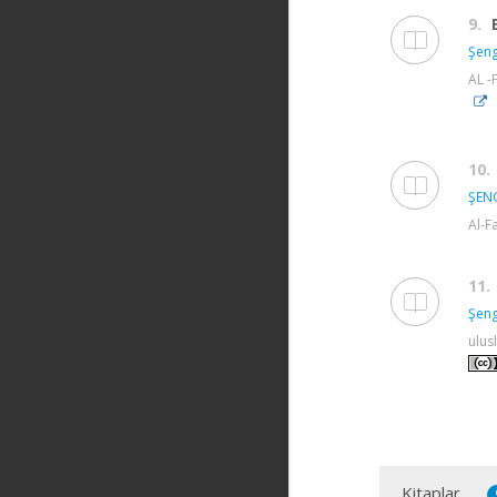
9.
Şeng
AL -
10.
ŞEN
Al-F
11.
Şeng
ulus
Kitaplar