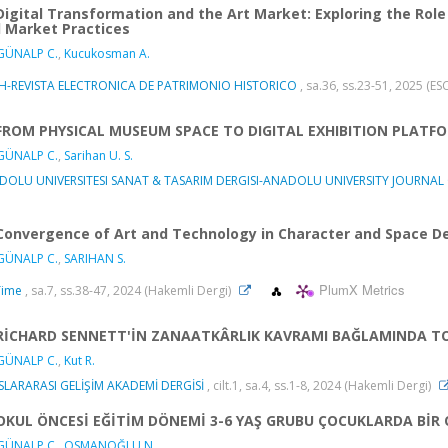
Digital Transformation and the Art Market: Exploring the Role
 Market Practices
GÜNALP C.
,
Kucukosman A.
PH-REVISTA ELECTRONICA DE PATRIMONIO HISTORICO
, sa.36, ss.23-51, 2025 (ES
FROM PHYSICAL MUSEUM SPACE TO DIGITAL EXHIBITION PLATF
GÜNALP C.
,
Sarihan U. S.
DOLU UNIVERSITESI SANAT & TASARIM DERGISI-ANADOLU UNIVERSITY JOURNAL 
Convergence of Art and Technology in Character and Space De
GÜNALP C.
,
SARIHAN S.
PlumX Metrics
Time
, sa.7, ss.38-47, 2024 (Hakemli Dergi)
RİCHARD SENNETT'İN ZANAATKÂRLIK KAVRAMI BAĞLAMINDA TOP
GÜNALP C.
,
Kut R.
LARARASI GELİŞİM AKADEMİ DERGİSİ
, cilt.1, sa.4, ss.1-8, 2024 (Hakemli Dergi)
OKUL ÖNCESİ EĞİTİM DÖNEMİ 3-6 YAŞ GRUBU ÇOCUKLARDA BİR
GÜNALP C.
,
OSMANOĞLU N.