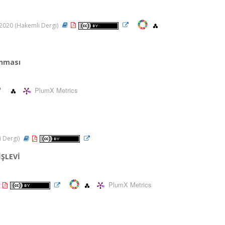
6, 2020 (Hakemli Dergi)
unması
PlumX Metrics
i Dergi)
ŞLEVİ
PlumX Metrics