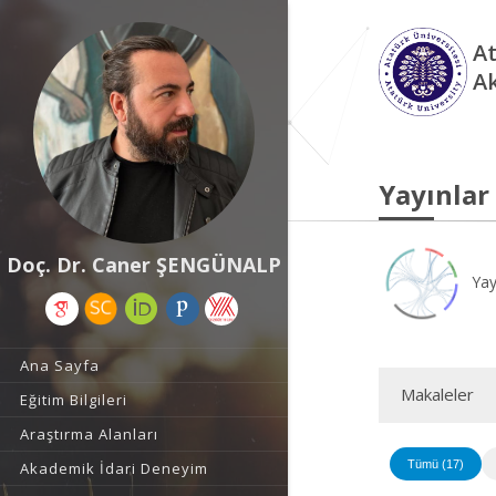
At
A
Yayınlar
Doç. Dr. Caner ŞENGÜNALP
Yay
Ana Sayfa
Makaleler
Eğitim Bilgileri
Araştırma Alanları
Tümü (17)
Akademik İdari Deneyim