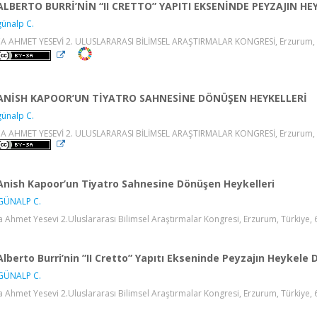
ALBERTO BURRİ’NİN “II CRETTO” YAPITI EKSENİNDE PEYZAJIN 
ünalp C.
 AHMET YESEVİ 2. ULUSLARARASI BİLİMSEL ARAŞTIRMALAR KONGRESİ, Erzurum, Türki
ANİSH KAPOOR’UN TİYATRO SAHNESİNE DÖNÜŞEN HEYKELLERİ
ünalp C.
 AHMET YESEVİ 2. ULUSLARARASI BİLİMSEL ARAŞTIRMALAR KONGRESİ, Erzurum, Türki
Anish Kapoor’un Tiyatro Sahnesine Dönüşen Heykelleri
GÜNALP C.
 Ahmet Yesevi 2.Uluslararası Bilimsel Araştırmalar Kongresi, Erzurum, Türkiye, 6 
Alberto Burri’nin ”II Cretto” Yapıtı Ekseninde Peyzajın Heykel
GÜNALP C.
 Ahmet Yesevi 2.Uluslararası Bilimsel Araştırmalar Kongresi, Erzurum, Türkiye, 6 