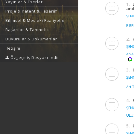
Yayınlar & Eserler
1.
and
Proje & Patent & Tasarım
ŞEN
Bilimsel & Mesleki Faaliyetler
E-R
Başarılar & Tanınırlık
2.
Duyurular & Dokümanlar
ŞEN
İletişim
ANA
Özgeçmiş Dosyası İndir
3.
ŞEN
Art 
4.
ŞEN
ULUS
5.
ŞEN