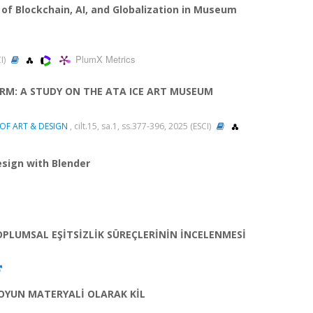
 of Blockchain, AI, and Globalization in Museum
PlumX Metrics
CI)
ORM: A STUDY ON THE ATA ICE ART MUSEUM
OF ART & DESIGN
, cilt.15, sa.1, ss.377-396, 2025 (ESCI)
sign with Blender
LUMSAL EŞİTSİZLİK SÜREÇLERİNİN İNCELENMESİ
 OYUN MATERYALİ OLARAK KİL