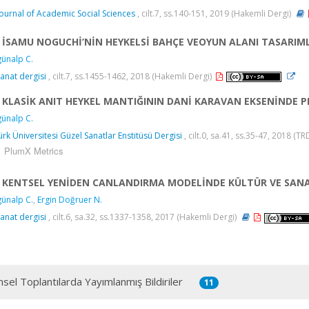
Journal of Academic Social Sciences
, cilt.7, ss.140-151, 2019 (Hakemli Dergi)
İSAMU NOGUCHİ’NİN HEYKELSİ BAHÇE VEOYUN ALANI TASARIM
ünalp C.
sanat dergisi
, cilt.7, ss.1455-1462, 2018 (Hakemli Dergi)
KLASİK ANIT HEYKEL MANTIĞININ DANİ KARAVAN EKSENİNDE
ünalp C.
ürk Üniversitesi Güzel Sanatlar Enstitüsü Dergisi
, cilt.0, sa.41, ss.35-47, 2018 (TR
PlumX Metrics
KENTSEL YENİDEN CANLANDIRMA MODELİNDE KÜLTÜR VE SANA
ünalp C.
,
Ergin Doğruer N.
sanat dergisi
, cilt.6, sa.32, ss.1337-1358, 2017 (Hakemli Dergi)
msel Toplantılarda Yayımlanmış Bildiriler
11