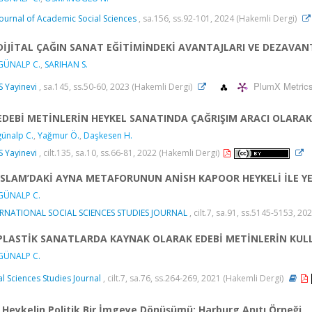
Journal of Academic Social Sciences
, sa.156, ss.92-101, 2024 (Hakemli Dergi)
DİJİTAL ÇAĞIN SANAT EĞİTİMİNDEKİ AVANTAJLARI VE DEZAVAN
GÜNALP C.
,
SARIHAN S.
PlumX Metric
 Yayinevi
, sa.145, ss.50-60, 2023 (Hakemli Dergi)
EDEBİ METİNLERİN HEYKEL SANATINDA ÇAĞRIŞIM ARACI OLARAK 
ünalp C.
,
Yağmur Ö.
,
Daşkesen H.
 Yayinevi
, cilt.135, sa.10, ss.66-81, 2022 (Hakemli Dergi)
İSLAM’DAKİ AYNA METAFORUNUN ANİSH KAPOOR HEYKELİ İLE Y
GÜNALP C.
ERNATIONAL SOCIAL SCIENCES STUDIES JOURNAL
, cilt.7, sa.91, ss.5145-5153, 2
PLASTİK SANATLARDA KAYNAK OLARAK EDEBİ METİNLERİN KUL
GÜNALP C.
al Sciences Studies Journal
, cilt.7, sa.76, ss.264-269, 2021 (Hakemli Dergi)
Heykelin Politik Bir İmgeye Dönüşümü: Harburg Anıtı Örneği