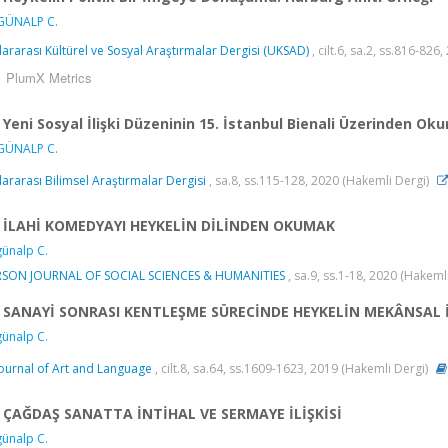
GÜNALP C.
lararası Kültürel ve Sosyal Araştırmalar Dergisi (UKSAD)
, cilt.6, sa.2, ss.816-82
PlumX Metrics
Yeni Sosyal İlişki Düzeninin 15. İstanbul Bienali Üzerinden Ok
GÜNALP C.
lararası Bilimsel Araştırmalar Dergisi
, sa.8, ss.115-128, 2020 (Hakemli Dergi)
İLAHİ KOMEDYAYI HEYKELİN DİLİNDEN OKUMAK
ünalp C.
RSON JOURNAL OF SOCIAL SCIENCES & HUMANITIES
, sa.9, ss.1-18, 2020 (Hakeml
SANAYİ SONRASI KENTLEŞME SÜRECİNDE HEYKELİN MEKÂNSAL İ
ünalp C.
 Journal of Art and Language
, cilt.8, sa.64, ss.1609-1623, 2019 (Hakemli Dergi)
ÇAĞDAŞ SANATTA İNTİHAL VE SERMAYE İLİŞKİSİ
ünalp C.