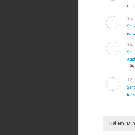
the 
15.
Şeng
idil 
16.
Şeng
Atat
17.
Şeng
idil 
Hakemli Bili