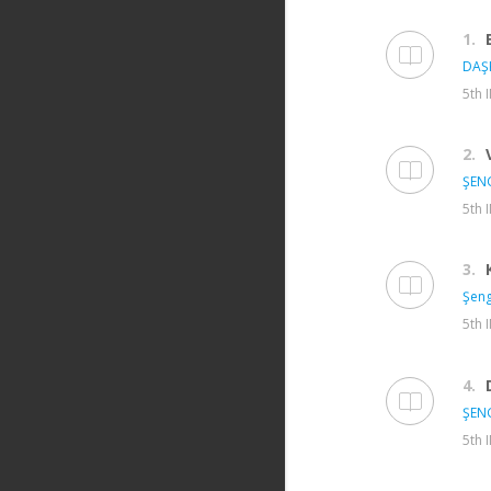
1.
DAŞ
5th 
2.
ŞEN
5th 
3.
Şeng
5th 
4.
ŞEN
5th 