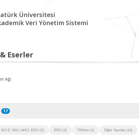
atürk Üniversitesi
kademik Veri Yönetim Sistemi
 & Eserler
ın Ağı
17
SCI-E, SSCI, AHCI, ESCI (2)
ESCI (2)
TRDizin (1)
Diğer Yayınlar (14)