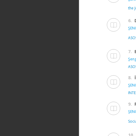
the 
6.
ŞEN
ASOS
7.
Şeng
ASOS
8.
ŞEN
INT
9.
ŞEN
Soci
10.