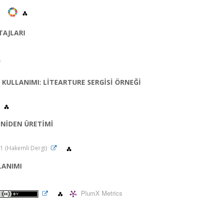
TAJLARI
s
KULLANIMI: LİTEARTURE SERGİSİ ÖRNEĞİ
ENİDEN ÜRETİMİ
021 (Hakemli Dergi)
LANIMI
PlumX Metrics