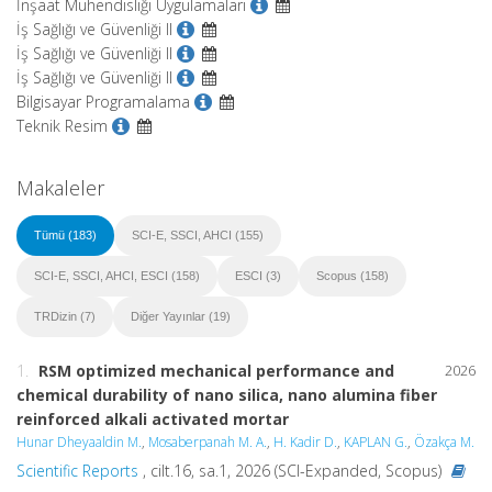
İnşaat Mühendisliği Uygulamaları
İş Sağlığı ve Güvenliği II
İş Sağlığı ve Güvenliği II
İş Sağlığı ve Güvenliği II
Bilgisayar Programalama
Teknik Resim
Makaleler
Tümü (183)
SCI-E, SSCI, AHCI (155)
SCI-E, SSCI, AHCI, ESCI (158)
ESCI (3)
Scopus (158)
TRDizin (7)
Diğer Yayınlar (19)
1.
RSM optimized mechanical performance and
2026
chemical durability of nano silica, nano alumina fiber
reinforced alkali activated mortar
Hunar Dheyaaldin M.
,
Mosaberpanah M. A.
,
H. Kadir D.
,
KAPLAN G.
,
Özakça M.
Scientific Reports
, cilt.16, sa.1, 2026 (SCI-Expanded, Scopus)