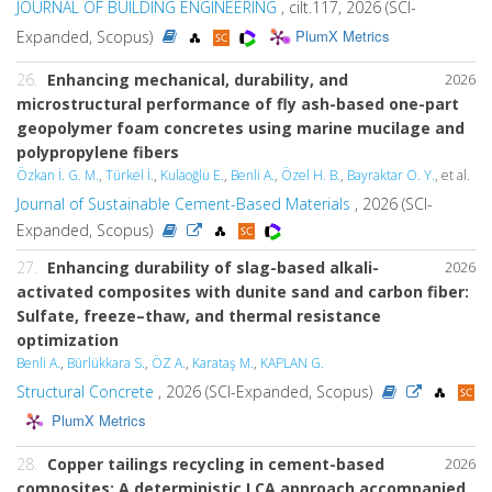
JOURNAL OF BUILDING ENGINEERING
, cilt.117, 2026 (SCI-
PlumX Metrics
Expanded, Scopus)
26.
Enhancing mechanical, durability, and
2026
microstructural performance of fly ash-based one-part
geopolymer foam concretes using marine mucilage and
polypropylene fibers
Özkan İ. G. M.
,
Türkel İ.
,
Kulaoğlu E.
,
Benli A.
,
Özel H. B.
,
Bayraktar O. Y.
, et al.
Journal of Sustainable Cement-Based Materials
, 2026 (SCI-
Expanded, Scopus)
27.
Enhancing durability of slag-based alkali-
2026
activated composites with dunite sand and carbon fiber:
Sulfate, freeze–thaw, and thermal resistance
optimization
Benli A.
,
Bürlükkara S.
,
ÖZ A.
,
Karataş M.
,
KAPLAN G.
Structural Concrete
, 2026 (SCI-Expanded, Scopus)
PlumX Metrics
28.
Copper tailings recycling in cement-based
2026
composites: A deterministic LCA approach accompanied