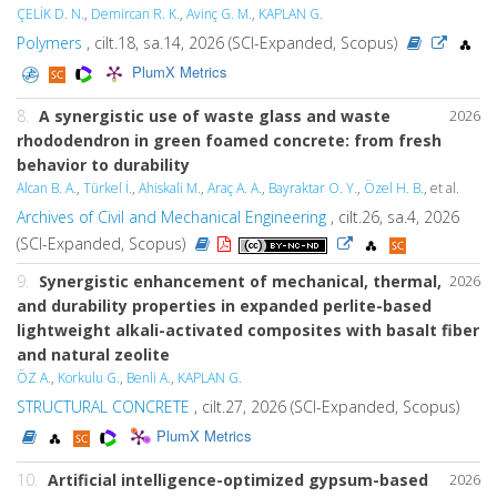
ÇELİK D. N.
,
Demircan R. K.
,
Avinç G. M.
,
KAPLAN G.
Polymers
, cilt.18, sa.14, 2026 (SCI-Expanded, Scopus)
PlumX Metrics
8.
A synergistic use of waste glass and waste
2026
rhododendron in green foamed concrete: from fresh
behavior to durability
Alcan B. A.
,
Türkel İ.
,
Ahiskali M.
,
Araç A. A.
,
Bayraktar O. Y.
,
Özel H. B.
, et al.
Archives of Civil and Mechanical Engineering
, cilt.26, sa.4, 2026
(SCI-Expanded, Scopus)
9.
Synergistic enhancement of mechanical, thermal,
2026
and durability properties in expanded perlite-based
lightweight alkali-activated composites with basalt fiber
and natural zeolite
ÖZ A.
,
Korkulu G.
,
Benli A.
,
KAPLAN G.
STRUCTURAL CONCRETE
, cilt.27, 2026 (SCI-Expanded, Scopus)
PlumX Metrics
10.
Artificial intelligence-optimized gypsum-based
2026