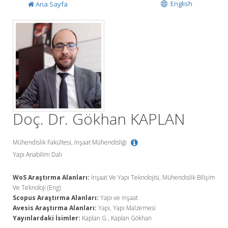
English
Ana Sayfa
Doç. Dr. Gökhan KAPLAN
Mühendislik Fakültesi, İnşaat Mühendisliği
Yapı Anabilim Dalı
WoS Araştırma Alanları:
İnşaat Ve Yapı Teknolojisi, Mühendislik Bilişim
Ve Teknoloji (Eng)
Scopus Araştırma Alanları:
Yapı ve inşaat
Avesis Araştırma Alanları:
Yapı, Yapı Malzemesi
Yayınlardaki İsimler:
Kaplan G., Kaplan Gökhan