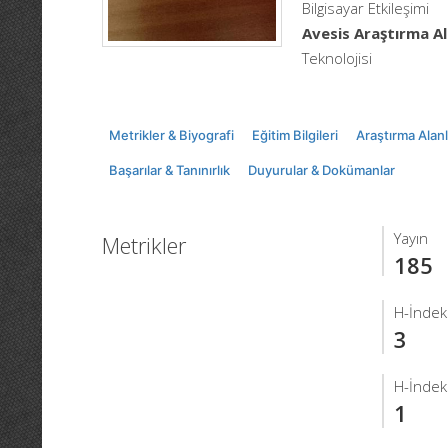
Bilgisayar Etkileşimi
Avesis Araştırma Al
Teknolojisi
Metrikler & Biyografi
Eğitim Bilgileri
Araştırma Alanl
Başarılar & Tanınırlık
Duyurular & Dokümanlar
Yayın
Metrikler
185
H-İndek
3
H-İndeks
1