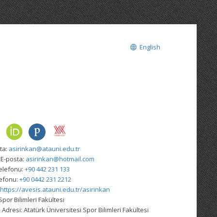
English
ta:
asirinkan@atauni.edu.tr
 E-posta:
asirinkan@hotmail.com
elefonu:
+90 442 231 133
lefonu:
+90 0442 231 2212
https://avesis.atauni.edu.tr/asirinkan
Spor Bilimleri Fakültesi
 Adresi:
Atatürk Üniversitesi Spor Bilimleri Fakültesi