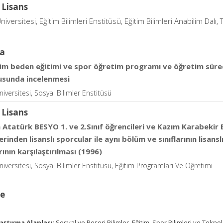
 Lisans
niversitesi, Eğitim Bilimleri Enstitüsü, Eğitim Bilimleri Anabilim Dalı, 
a
tim beden eğitimi ve spor öğretim programı ve öğretim sürec
usunda incelenmesi
iversitesi, Sosyal Bilimler Enstitüsü
 Lisans
Atatürk BESYO 1. ve 2.Sınıf öğrencileri ve Kazım Karabekir E
erinden lisanslı sporcular ile aynı bölüm ve sınıflarının lisa
rının karşılaştırılması (1996)
niversitesi, Sosyal Bilimler Enstitüsü, Eğitim Programları Ve Öğretimi
ce
aştırma Alanları:
Sosyal ve Beşeri Bilimler, Eğitim, Spor Bilimleri ve Teknol