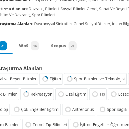
tırma Alanları:
Davranış Bilimleri, Sosyal Bilimler Genel, Sanat Ve Beşeri Bi
irbilim Ve Davranış, Spor Bilimleri
raştırma Alanları:
Davranışsal Sinirbilim, Genel Sosyal Bilimler, İnsan Bilg
WoS
Scopus
21
16
21
Araştırma Alanları
al ve Beşeri Bilimler
Eğitim
Spor Bilimleri ve Teknolojisi
k Bilimleri
Rekreasyon
Özel Eğitim
Tıp
Eczacı
oloji
Çok Engelliler Eğitimi
Antrenörlük
Spor Sağlık 
m Bilimleri
Temel Tıp Bilimleri
İşitme Engelliler Öğretmenl