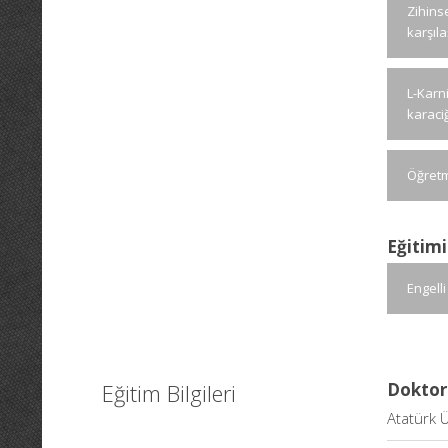
Zihins
karşıla
L-Karni
karaci
Öğretme
Eğitimi
Engelli
Eğitim Bilgileri
Doktor
Atatürk Ü