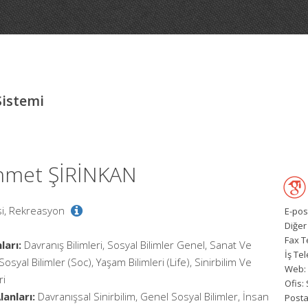
Sistemi
Ahmet ŞİRİNKAN
esi, Rekreasyon
E-pos
Diğer
Fax T
ları:
Davranış Bilimleri, Sosyal Bilimler Genel, Sanat Ve
İş Te
 Sosyal Bilimler (Soc), Yaşam Bilimleri (Life), Sinirbilim Ve
Web:
ri
Ofis:
anları:
Davranışsal Sinirbilim, Genel Sosyal Bilimler, İnsan
Posta