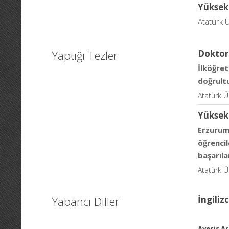
Yüksek
Atatürk Ü
Yaptığı Tezler
Doktor
İlköğre
doğrult
Atatürk Ün
Yüksek
Erzurum 
öğrencil
başarıla
Atatürk Ü
Yabancı Diller
İngiliz
Avesis Ar