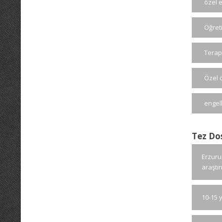
özel e
Öğret
Terap
Özel 
engel
Tez Do
Erzuru
araştır
10-15 y