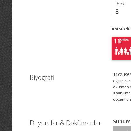
Proje
8
BM Sürdür
14.02.1962
Biyografi
eğitimi v
okutman ol
anabilimd
doçent ol
Duyurular & Dokümanlar
Sunum