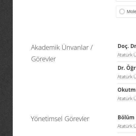
Mole
Akademik Ünvanlar /
Doç. Dr
Atatürk Ü
Görevler
Dr. Öğr
Atatürk Ü
Okutm
Atatürk Ü
Yönetimsel Görevler
Bölüm 
Atatürk Ü