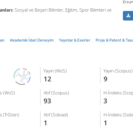
Erzu
anları:
Sosyal ve Beşeri Bilimler, Eğitim, Spor Bilimleri ve
arı
Akademik İdari Deneyim
Yayınlar & Eserler
Proje & Patent & Tas
Yayın (WoS)
Yayın (Scopus)
12
9
s (WoS)
Atıf (Scopus)
H-İndeks (Sco
93
3
 (TrDizin)
Atıf (Sobiad)
H-İndeks (Sob
1
1