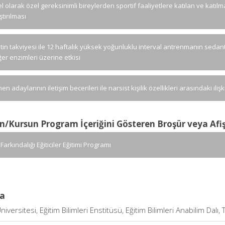
el olarak özel gereksinimli bireylerden sportif faaliyetlere katılan ve katıl
ştırılması
tin takviyesi ile 12 haftalık yüksek yoğunluklu interval antrenmanın sedanter
ğer enzimleri üzerine etkisi
n adaylarının iletişim becerileri ile narsist kişilik özellikleri arasındaki il
n/Kursun Program İçeriğini Gösteren Broşür veya Afi
 Farkındalığı Eğiticiler Eğitimi Programı
a
niversitesi, Eğitim Bilimleri Enstitüsü, Eğitim Bilimleri Anabilim Dalı, 