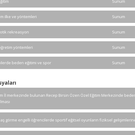
ğitim
Sunum
im ilke ve yöntemleri
Sunum
otik rekreasyon
Sunum
öğretim yöntemleri
Sunum
lilerde beden eğitimi ve spor
Sunum
syaları
m İl merkezinde bulunan Recep Birsin Özen Özel Eğitim Merkezinde beden eğ
ılması
aş görme engelli öğrencilerde sportif eğitsel oyunların fiziksel gelişimlerine