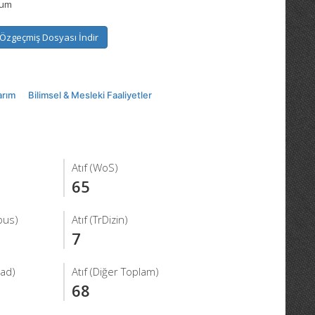
rum
Özgeçmiş Dosyası İndir
arım
Bilimsel & Mesleki Faaliyetler
Atıf (WoS)
65
pus)
Atıf (TrDizin)
7
iad)
Atıf (Diğer Toplam)
68